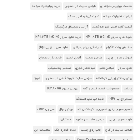
هاست وردپرس حرفه ای
طراحی سایت در اصفهان
خرید پولوشرت مردانه
تیشرت شلوارک مردانه
نمایندگی نرم افزار محک
قیمت کلید لمسی غیر هوشمند
آژانس دیجیتال مارکتینگ
خرید هارد سرور HP 1.8TB 12G 10K
خرید هارد سرور HP 1.2TB 10K 12G
سفارش ربات تلگرام
نمایندگی ایران رادیاتور
هارد سرور اچ پی (hp)
فروش سرور اچ پی
طراحی سایت
آنریل انجین
خرید بذر بادمجان
هارد سرور
مبلمان باغی
میز ناهار خوری
صندلی پلاستیکی
بهترین دکتر زیبایی کرمانشاه
طراحی سایت فروشگاهی در اصفهان
هیرکا
پرینت
محصولات انیمه، فیلم و گیم
بررسی سرور DL380 G11
سرور اچ پی (HP)
خرید لپ تاپ استوک
تعمیر سریع آیفون تصویری | کوماکس لند
ویدیو وال
سی پی کالاف
خرید سرور اچ پی
طراحی سایت در مشهد
دستیاری
طراحی سایت در کرج
چاپ روی چسب
امداد خودرو جک
تعمیرات اپل