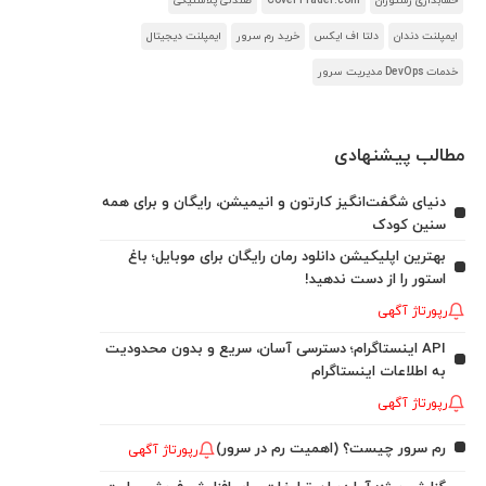
حسابداری رستوران
CoverTrader.com
صندلی پلاستیکی
ایمپلنت دندان
دلتا اف ایکس
خرید رم سرور
ایمپلنت دیجیتال
خدمات DevOps مدیریت سرور
مطالب پیشنهادی
دنیای شگفت‌انگیز کارتون و انیمیشن، رایگان و برای همه
سنین کودک
بهترین اپلیکیشن دانلود رمان رایگان برای موبایل؛ باغ
استور را از دست ندهید!
رپورتاژ آگهی
API اینستاگرام؛ دسترسی آسان، سریع و بدون محدودیت
به اطلاعات اینستاگرام
رپورتاژ آگهی
رم سرور چیست؟ (اهمیت رم در سرور)
رپورتاژ آگهی