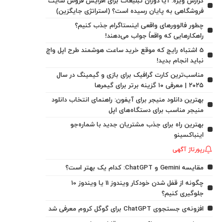
گزارش ویژه: آیا دوران تبلیغات برای افزایش فروش سایت
فروشگاهی به پایان رسیده است؟ (استراتژی جایگزین)
چطور فالوورهای واقعی اینستاگرام جذب کنیم؟
راهکارهایی که واقعاً جواب می‌دهند!
5 اشتباه رایج که موقع خرید ساعت هوشمند طرح اپل واچ
نباید انجام بدید!
مناسب‌ترین کارت گرافیک برای بازی و گیمینگ در سال
۲۰۲۵ | معرفی ۱۰ گزینه برتر برای گیمرها
بهترین دانلود منیجر برای آیفون: راهنمای انتخاب دانلود
منیجر مناسب برای دستگاه‌های اپل
بهترین راه برای جذب مشتریان جدید با شماره‌جو
اینباکسینو
رپورتاژ آگهی
مقایسه Gemini و ChatGPT: کدام یک بهتر است؟
چگونه از قفل شدن خودکار ویندوز 11 یا ویندوز 10
جلوگیری کنیم؟
افزونه‌ی جستجوی ChatGPT برای گوگل کروم معرفی شد