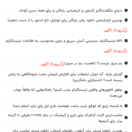
دنیای شگفت‌انگیز کارتون و انیمیشن، رایگان و برای همه سنین کودک
بهترین اپلیکیشن دانلود رمان رایگان برای موبایل؛ باغ استور را از دست ندهید!
رپورتاژ آگهی
API اینستاگرام؛ دسترسی آسان، سریع و بدون محدودیت به اطلاعات اینستاگرام
رپورتاژ آگهی
رم سرور چیست؟ (اهمیت رم در سرور)
رپورتاژ آگهی
گزارش ویژه: آیا دوران تبلیغات برای افزایش فروش سایت فروشگاهی به پایان
رسیده است؟ (استراتژی جایگزین)
چطور فالوورهای واقعی اینستاگرام جذب کنیم؟ راهکارهایی که واقعاً جواب
می‌دهند!
5 اشتباه رایج که موقع خرید ساعت هوشمند طرح اپل واچ نباید انجام بدید!
مناسب‌ترین کارت گرافیک برای بازی و گیمینگ در سال ۲۰۲۵ | معرفی ۱۰ گزینه
برتر برای گیمرها
بهترین دانلود منیجر برای آیفون: راهنمای انتخاب دانلود منیجر مناسب برای