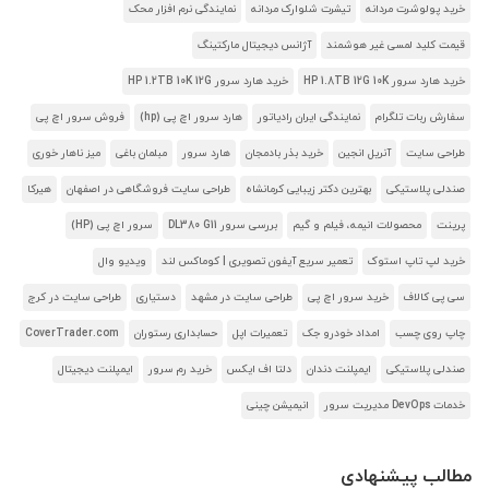
خرید پولوشرت مردانه
تیشرت شلوارک مردانه
نمایندگی نرم افزار محک
قیمت کلید لمسی غیر هوشمند
آژانس دیجیتال مارکتینگ
خرید هارد سرور HP 1.8TB 12G 10K
خرید هارد سرور HP 1.2TB 10K 12G
سفارش ربات تلگرام
نمایندگی ایران رادیاتور
هارد سرور اچ پی (hp)
فروش سرور اچ پی
طراحی سایت
آنریل انجین
خرید بذر بادمجان
هارد سرور
مبلمان باغی
میز ناهار خوری
صندلی پلاستیکی
بهترین دکتر زیبایی کرمانشاه
طراحی سایت فروشگاهی در اصفهان
هیرکا
پرینت
محصولات انیمه، فیلم و گیم
بررسی سرور DL380 G11
سرور اچ پی (HP)
خرید لپ تاپ استوک
تعمیر سریع آیفون تصویری | کوماکس لند
ویدیو وال
سی پی کالاف
خرید سرور اچ پی
طراحی سایت در مشهد
دستیاری
طراحی سایت در کرج
چاپ روی چسب
امداد خودرو جک
تعمیرات اپل
حسابداری رستوران
CoverTrader.com
صندلی پلاستیکی
ایمپلنت دندان
دلتا اف ایکس
خرید رم سرور
ایمپلنت دیجیتال
خدمات DevOps مدیریت سرور
انیمیشن چینی
مطالب پیشنهادی