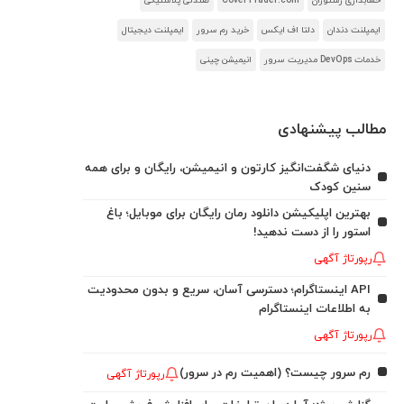
حسابداری رستوران
CoverTrader.com
صندلی پلاستیکی
ایمپلنت دندان
دلتا اف ایکس
خرید رم سرور
ایمپلنت دیجیتال
خدمات DevOps مدیریت سرور
انیمیشن چینی
مطالب پیشنهادی
دنیای شگفت‌انگیز کارتون و انیمیشن، رایگان و برای همه
سنین کودک
بهترین اپلیکیشن دانلود رمان رایگان برای موبایل؛ باغ
استور را از دست ندهید!
رپورتاژ آگهی
API اینستاگرام؛ دسترسی آسان، سریع و بدون محدودیت
به اطلاعات اینستاگرام
رپورتاژ آگهی
رم سرور چیست؟ (اهمیت رم در سرور)
رپورتاژ آگهی