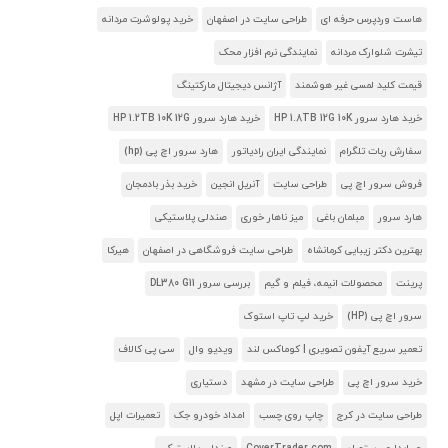
هاست وردپرس حرفه ای
طراحی سایت در اصفهان
خرید پولوشرت مردانه
تیشرت شلوارک مردانه
نمایندگی نرم افزار محک
قیمت کلید لمسی غیر هوشمند
آژانس دیجیتال مارکتینگ
خرید هارد سرور HP 1.8TB 12G 10K
خرید هارد سرور HP 1.2TB 10K 12G
سفارش ربات تلگرام
نمایندگی ایران رادیاتور
هارد سرور اچ پی (hp)
فروش سرور اچ پی
طراحی سایت
آنریل انجین
خرید بذر بادمجان
هارد سرور
مبلمان باغی
میز ناهار خوری
صندلی پلاستیکی
بهترین دکتر زیبایی کرمانشاه
طراحی سایت فروشگاهی در اصفهان
هیرکا
پرینت
محصولات انیمه، فیلم و گیم
بررسی سرور DL380 G11
سرور اچ پی (HP)
خرید لپ تاپ استوک
تعمیر سریع آیفون تصویری | کوماکس لند
ویدیو وال
سی پی کالاف
خرید سرور اچ پی
طراحی سایت در مشهد
دستیاری
طراحی سایت در کرج
چاپ روی چسب
امداد خودرو جک
تعمیرات اپل