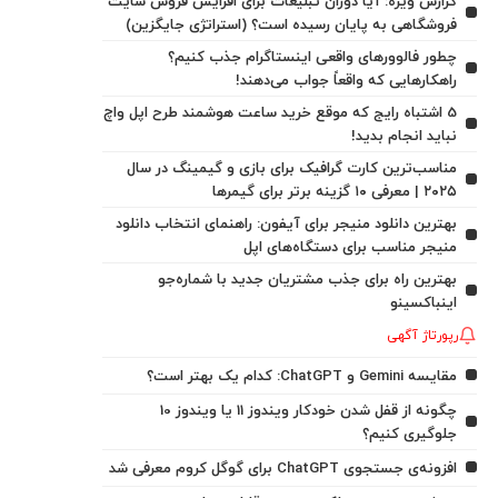
گزارش ویژه: آیا دوران تبلیغات برای افزایش فروش سایت
فروشگاهی به پایان رسیده است؟ (استراتژی جایگزین)
چطور فالوورهای واقعی اینستاگرام جذب کنیم؟
راهکارهایی که واقعاً جواب می‌دهند!
5 اشتباه رایج که موقع خرید ساعت هوشمند طرح اپل واچ
نباید انجام بدید!
مناسب‌ترین کارت گرافیک برای بازی و گیمینگ در سال
۲۰۲۵ | معرفی ۱۰ گزینه برتر برای گیمرها
بهترین دانلود منیجر برای آیفون: راهنمای انتخاب دانلود
منیجر مناسب برای دستگاه‌های اپل
بهترین راه برای جذب مشتریان جدید با شماره‌جو
اینباکسینو
رپورتاژ آگهی
مقایسه Gemini و ChatGPT: کدام یک بهتر است؟
چگونه از قفل شدن خودکار ویندوز 11 یا ویندوز 10
جلوگیری کنیم؟
افزونه‌ی جستجوی ChatGPT برای گوگل کروم معرفی شد