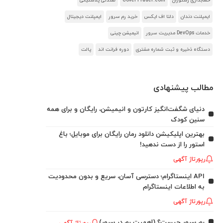
حسابداری رستوران
CoverTrader.com
صندلی پلاستیکی
ایمپلنت دندان
دلتا اف ایکس
خرید رم سرور
ایمپلنت دیجیتال
خدمات DevOps مدیریت سرور
انیمیشن چینی
دستگاه ذخیره و ثبت شماره مشتری
دوره فرانت اند
پالت
مطالب پیشنهادی
دنیای شگفت‌انگیز کارتون و انیمیشن، رایگان و برای همه
سنین کودک
بهترین اپلیکیشن دانلود رمان رایگان برای موبایل؛ باغ
استور را از دست ندهید!
رپورتاژ آگهی
API اینستاگرام؛ دسترسی آسان، سریع و بدون محدودیت
به اطلاعات اینستاگرام
رپورتاژ آگهی
رم سرور چیست؟ (اهمیت رم در سرور)