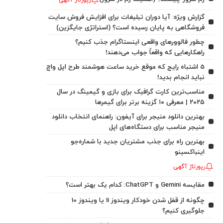
رپورتاژ آگهی
گزارش ویژه: آیا دوران تبلیغات برای افزایش فروش سایت
فروشگاهی به پایان رسیده است؟ (استراتژی جایگزین)
چطور فالوورهای واقعی اینستاگرام جذب کنیم؟
راهکارهایی که واقعاً جواب می‌دهند!
5 اشتباه رایج که موقع خرید ساعت هوشمند طرح اپل واچ
نباید انجام بدید!
مناسب‌ترین کارت گرافیک برای بازی و گیمینگ در سال
۲۰۲۵ | معرفی ۱۰ گزینه برتر برای گیمرها
بهترین دانلود منیجر برای آیفون: راهنمای انتخاب دانلود
منیجر مناسب برای دستگاه‌های اپل
بهترین راه برای جذب مشتریان جدید با شماره‌جو
اینباکسینو
رپورتاژ آگهی
مقایسه Gemini و ChatGPT: کدام یک بهتر است؟
چگونه از قفل شدن خودکار ویندوز 11 یا ویندوز 10
جلوگیری کنیم؟