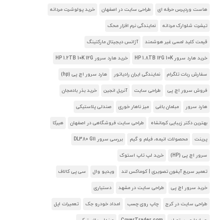
هاست وردپرس حرفه ای
طراحی سایت در اصفهان
خرید پولوشرت مردانه
تیشرت شلوارک مردانه
نمایندگی نرم افزار محک
قیمت کلید لمسی غیر هوشمند
آژانس دیجیتال مارکتینگ
خرید هارد سرور HP 1.8TB 12G 10K
خرید هارد سرور HP 1.2TB 10K 12G
سفارش ربات تلگرام
نمایندگی ایران رادیاتور
هارد سرور اچ پی (hp)
فروش سرور اچ پی
طراحی سایت
آنریل انجین
خرید بذر بادمجان
هارد سرور
مبلمان باغی
میز ناهار خوری
صندلی پلاستیکی
بهترین دکتر زیبایی کرمانشاه
طراحی سایت فروشگاهی در اصفهان
هیرکا
پرینت
محصولات انیمه، فیلم و گیم
بررسی سرور DL380 G11
سرور اچ پی (HP)
خرید لپ تاپ استوک
تعمیر سریع آیفون تصویری | کوماکس لند
ویدیو وال
سی پی کالاف
خرید سرور اچ پی
طراحی سایت در مشهد
دستیاری
طراحی سایت در کرج
چاپ روی چسب
امداد خودرو جک
تعمیرات اپل