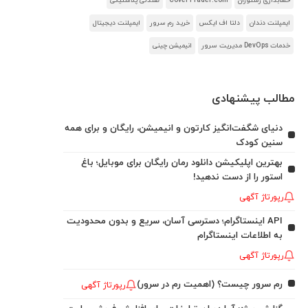
حسابداری رستوران
CoverTrader.com
صندلی پلاستیکی
ایمپلنت دندان
دلتا اف ایکس
خرید رم سرور
ایمپلنت دیجیتال
خدمات DevOps مدیریت سرور
انیمیشن چینی
مطالب پیشنهادی
دنیای شگفت‌انگیز کارتون و انیمیشن، رایگان و برای همه
سنین کودک
بهترین اپلیکیشن دانلود رمان رایگان برای موبایل؛ باغ
استور را از دست ندهید!
رپورتاژ آگهی
API اینستاگرام؛ دسترسی آسان، سریع و بدون محدودیت
به اطلاعات اینستاگرام
رپورتاژ آگهی
رم سرور چیست؟ (اهمیت رم در سرور)
رپورتاژ آگهی