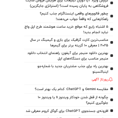
گزارش ویژه: آیا دوران تبلیغات برای افزایش فروش سایت
فروشگاهی به پایان رسیده است؟ (استراتژی جایگزین)
چطور فالوورهای واقعی اینستاگرام جذب کنیم؟
راهکارهایی که واقعاً جواب می‌دهند!
5 اشتباه رایج که موقع خرید ساعت هوشمند طرح اپل واچ
نباید انجام بدید!
مناسب‌ترین کارت گرافیک برای بازی و گیمینگ در سال
۲۰۲۵ | معرفی ۱۰ گزینه برتر برای گیمرها
بهترین دانلود منیجر برای آیفون: راهنمای انتخاب دانلود
منیجر مناسب برای دستگاه‌های اپل
بهترین راه برای جذب مشتریان جدید با شماره‌جو
اینباکسینو
رپورتاژ آگهی
مقایسه Gemini و ChatGPT: کدام یک بهتر است؟
چگونه از قفل شدن خودکار ویندوز 11 یا ویندوز 10
جلوگیری کنیم؟
افزونه‌ی جستجوی ChatGPT برای گوگل کروم معرفی شد