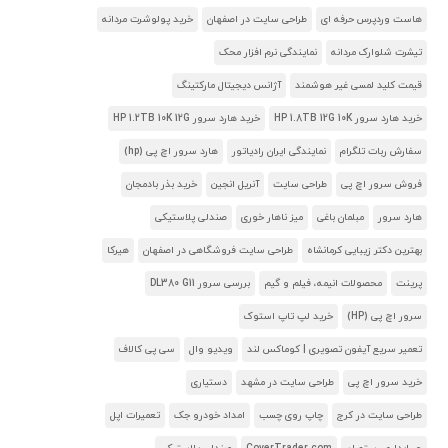
هاست وردپرس حرفه ای
طراحی سایت در اصفهان
خرید پولوشرت مردانه
تیشرت شلوارک مردانه
نمایندگی نرم افزار محک
قیمت کلید لمسی غیر هوشمند
آژانس دیجیتال مارکتینگ
خرید هارد سرور HP 1.8TB 12G 10K
خرید هارد سرور HP 1.2TB 10K 12G
سفارش ربات تلگرام
نمایندگی ایران رادیاتور
هارد سرور اچ پی (hp)
فروش سرور اچ پی
طراحی سایت
آنریل انجین
خرید بذر بادمجان
هارد سرور
مبلمان باغی
میز ناهار خوری
صندلی پلاستیکی
بهترین دکتر زیبایی کرمانشاه
طراحی سایت فروشگاهی در اصفهان
هیرکا
پرینت
محصولات انیمه، فیلم و گیم
بررسی سرور DL380 G11
سرور اچ پی (HP)
خرید لپ تاپ استوک
تعمیر سریع آیفون تصویری | کوماکس لند
ویدیو وال
سی پی کالاف
خرید سرور اچ پی
طراحی سایت در مشهد
دستیاری
طراحی سایت در کرج
چاپ روی چسب
امداد خودرو جک
تعمیرات اپل