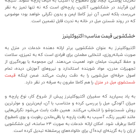
تحریک پوستی، ایجاد بوی نامطبوع یا آسیب به الیاف پارچه نشوند. نتیجه
این فرآیند در خشکشویی آنلاین، پارچه‌ای است که نه ‌تنها تمیز به نظر
می‌رسد، بلکه لمس آن نیز کاملا ایمن و بدون نگرانی خواهد بود؛ موضوعی
که در روند شستن مبل در خانه به ‌ندرت قابل تضمین است.
خشکشویی قیمت مناسب؛ اکتیوکلینرز
اکتیوکلینرز به‌ عنوان خشکشویی برتر ارائه ‌دهنده خدمات در منزل به
‌صورت شبانه‌روزی، انتخابی مطمئن برای افرادی است که به تمیزی، سلامت
و حفظ کیفیت مبلمان خود اهمیت می‌دهند. این مجموعه با بهره‌گیری از
تجهیزات مدرن، مواد شوینده استاندارد و نیروهای آموزش ‌دیده، تمام
اصول حرفه‌ای مبل‌شویی را به ‌دقت رعایت می‌کند. ضمن اینکه
قیمت
شستشوی مبل در منزل
را هم کاملا مقرون به صرفه در نظر دارد.
به یاد بسپارید که سفیران اکتیوکلینرز پیش از شروع کار، نوع پارچه و
میزان آلودگی مبل را بررسی کرده و متناسب با آن، ایمن‌ترین و موثرترین
روش شست‌وشو را انتخاب می‌کنند. همین دقت باعث می‌شود نگرانی‌هایی
مانند تغییر رنگ، آسیب به بافت پارچه یا باقی‌ماندن رطوبت و بوی نامطبوع
کاملا برطرف شود. امکان ارائه خدمات به ‌صورت 24 ساعته، این خشکشویی
ارزان را به گزینه‌ای ایده‌آل برای خانواده‌های پرمشغله تبدیل کرده است.