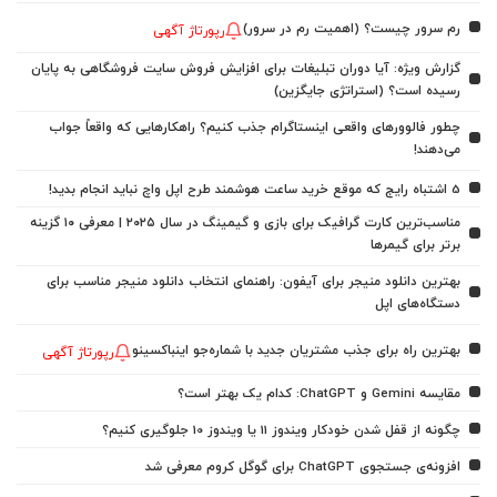
رم سرور چیست؟ (اهمیت رم در سرور)
رپورتاژ آگهی
گزارش ویژه: آیا دوران تبلیغات برای افزایش فروش سایت فروشگاهی به پایان
رسیده است؟ (استراتژی جایگزین)
چطور فالوورهای واقعی اینستاگرام جذب کنیم؟ راهکارهایی که واقعاً جواب
می‌دهند!
5 اشتباه رایج که موقع خرید ساعت هوشمند طرح اپل واچ نباید انجام بدید!
مناسب‌ترین کارت گرافیک برای بازی و گیمینگ در سال ۲۰۲۵ | معرفی ۱۰ گزینه
برتر برای گیمرها
بهترین دانلود منیجر برای آیفون: راهنمای انتخاب دانلود منیجر مناسب برای
دستگاه‌های اپل
بهترین راه برای جذب مشتریان جدید با شماره‌جو اینباکسینو
رپورتاژ آگهی
مقایسه Gemini و ChatGPT: کدام یک بهتر است؟
چگونه از قفل شدن خودکار ویندوز 11 یا ویندوز 10 جلوگیری کنیم؟
افزونه‌ی جستجوی ChatGPT برای گوگل کروم معرفی شد