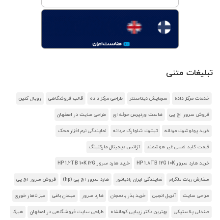
تبلیغات متنی
خدمات مرکز داده
سرمایش دیتاسنتر
طراحی مرکز داده
قالب فروشگاهی
رویال کنین
فروش سرور اچ پی
هاست وردپرس حرفه ای
طراحی سایت در اصفهان
خرید پولوشرت مردانه
تیشرت شلوارک مردانه
نمایندگی نرم افزار محک
قیمت کلید لمسی غیر هوشمند
آژانس دیجیتال مارکتینگ
خرید هارد سرور HP 1.8TB 12G 10K
خرید هارد سرور HP 1.2TB 10K 12G
سفارش ربات تلگرام
نمایندگی ایران رادیاتور
هارد سرور اچ پی (hp)
فروش سرور اچ پی
طراحی سایت
آنریل انجین
خرید بذر بادمجان
هارد سرور
مبلمان باغی
میز ناهار خوری
صندلی پلاستیکی
بهترین دکتر زیبایی کرمانشاه
طراحی سایت فروشگاهی در اصفهان
هیرکا