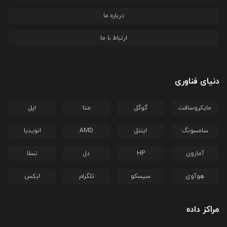
درباره ما
ارتباط با ما
دنیای فناوری
مایکروسافت
گوگل
متا
اپل
سامسونگ
اینتل
AMD
انویدیا
آمازون
HP
دل
تسلا
هوآوی
سیسکو
تلگرام
ایکس
مراکز داده