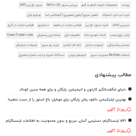
پرینت
محصولات انیمه، فیلم و گیم
بررسی سرور DL380 G11
سرور اچ پی (HP)
خرید لپ تاپ استوک
تعمیر سریع آیفون تصویری | کوماکس لند
ویدیو وال
سی پی کالاف
خرید سرور اچ پی
طراحی سایت در مشهد
دستیاری
طراحی سایت در کرج
چاپ روی چسب
امداد خودرو جک
تعمیرات اپل
حسابداری رستوران
CoverTrader.com
صندلی پلاستیکی
ایمپلنت دندان
دلتا اف ایکس
خرید رم سرور
ایمپلنت دیجیتال
خدمات DevOps مدیریت سرور
انیمیشن چینی
دستگاه ذخیره و ثبت شماره مشتری
مطالب پیشنهادی
دنیای شگفت‌انگیز کارتون و انیمیشن، رایگان و برای همه سنین کودک
بهترین اپلیکیشن دانلود رمان رایگان برای موبایل؛ باغ استور را از دست ندهید!
رپورتاژ آگهی
API اینستاگرام؛ دسترسی آسان، سریع و بدون محدودیت به اطلاعات اینستاگرام
رپورتاژ آگهی