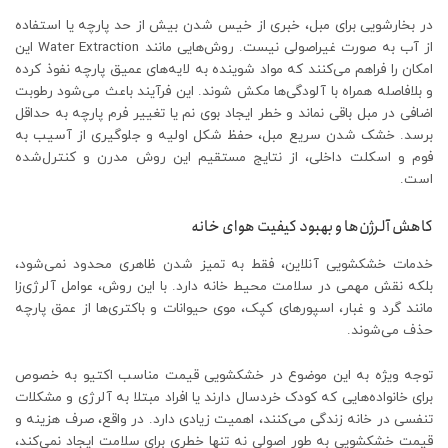
در بخارشویی برای مبل، خبری از خیس شدن بیش از حد پارچه یا استفاده
از آب به‌ صورت غیراصولی نیست. روش‌هایی مانند Water Extraction این
امکان را فراهم می‌کنند که مواد شوینده به لایه‌های عمیق پارچه نفوذ کرده
و بلافاصله همراه با آلودگی‌ها مکش شوند. این فرآیند باعث می‌شود رطوبت
اضافی در مبل باقی نماند و خطر ایجاد بوی نم یا تغییر فرم پارچه به حداقل
برسد. خشک شدن سریع مبل، حفظ شکل اولیه و جلوگیری از آسیب به
فوم و اسکلت داخلی، از نتایج مستقیم این روش مدرن و کنترل‌شده
است.
کاهش آلرژن‌ها و بهبود کیفیت هوای خانه
خدمات خشکشویی آنلاین، فقط به تمیز شدن ظاهری محدود نمی‌شود،
بلکه نقش مهمی در سلامت محیط خانه دارد. با این روش، عوامل آلرژی‌زا
مانند گرد و غبار، اسپورهای کپک، موی حیوانات و باکتری‌ها از عمق پارچه
حذف می‌شوند.
توجه ویژه به این موضوع در خشکشویی قیمت مناسب اکتیو به‌ خصوص
برای خانواده‌هایی که کودک خردسال دارند یا افراد مبتلا به آلرژی و مشکلات
تنفسی در خانه زندگی می‌کنند، اهمیت زیادی دارد. در واقع، صرف هزینه و
قیمت خشکشویی به طور اصولی نه ‌تنها خطری برای سلامت ایجاد نمی‌کند،