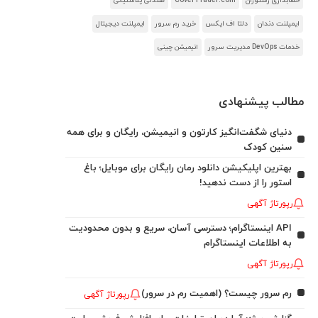
حسابداری رستوران
CoverTrader.com
صندلی پلاستیکی
ایمپلنت دندان
دلتا اف ایکس
خرید رم سرور
ایمپلنت دیجیتال
خدمات DevOps مدیریت سرور
انیمیشن چینی
مطالب پیشنهادی
دنیای شگفت‌انگیز کارتون و انیمیشن، رایگان و برای همه
سنین کودک
بهترین اپلیکیشن دانلود رمان رایگان برای موبایل؛ باغ
استور را از دست ندهید!
رپورتاژ آگهی
API اینستاگرام؛ دسترسی آسان، سریع و بدون محدودیت
به اطلاعات اینستاگرام
رپورتاژ آگهی
رم سرور چیست؟ (اهمیت رم در سرور)
رپورتاژ آگهی