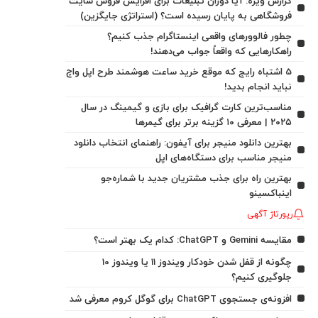
گزارش ویژه: آیا دوران تبلیغات برای افزایش فروش سایت
فروشگاهی به پایان رسیده است؟ (استراتژی جایگزین)
چطور فالوورهای واقعی اینستاگرام جذب کنیم؟
راهکارهایی که واقعاً جواب می‌دهند!
5 اشتباه رایج که موقع خرید ساعت هوشمند طرح اپل واچ
نباید انجام بدید!
مناسب‌ترین کارت گرافیک برای بازی و گیمینگ در سال
۲۰۲۵ | معرفی ۱۰ گزینه برتر برای گیمرها
بهترین دانلود منیجر برای آیفون: راهنمای انتخاب دانلود
منیجر مناسب برای دستگاه‌های اپل
بهترین راه برای جذب مشتریان جدید با شماره‌جو
اینباکسینو
رپورتاژ آگهی
مقایسه Gemini و ChatGPT: کدام یک بهتر است؟
چگونه از قفل شدن خودکار ویندوز 11 یا ویندوز 10
جلوگیری کنیم؟
افزونه‌ی جستجوی ChatGPT برای گوگل کروم معرفی شد