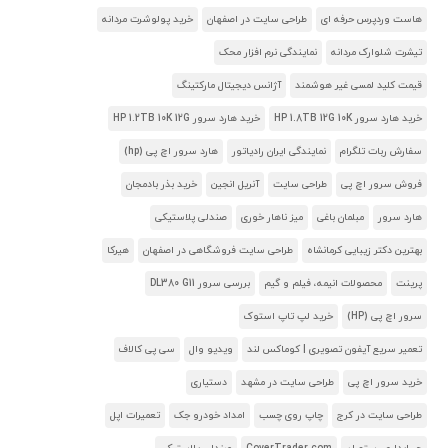
هاست وردپرس حرفه ای
طراحی سایت در اصفهان
خرید پولوشرت مردانه
تیشرت شلوارک مردانه
نمایندگی نرم افزار محک
قیمت کلید لمسی غیر هوشمند
آژانس دیجیتال مارکتینگ
خرید هارد سرور HP 1.8TB 12G 10K
خرید هارد سرور HP 1.2TB 10K 12G
سفارش ربات تلگرام
نمایندگی ایران رادیاتور
هارد سرور اچ پی (hp)
فروش سرور اچ پی
طراحی سایت
آنریل انجین
خرید بذر بادمجان
هارد سرور
مبلمان باغی
میز ناهار خوری
صندلی پلاستیکی
بهترین دکتر زیبایی کرمانشاه
طراحی سایت فروشگاهی در اصفهان
هیرکا
پرینت
محصولات انیمه، فیلم و گیم
بررسی سرور DL380 G11
سرور اچ پی (HP)
خرید لپ تاپ استوک
تعمیر سریع آیفون تصویری | کوماکس لند
ویدیو وال
سی پی کالاف
خرید سرور اچ پی
طراحی سایت در مشهد
دستیاری
طراحی سایت در کرج
چاپ روی چسب
امداد خودرو جک
تعمیرات اپل