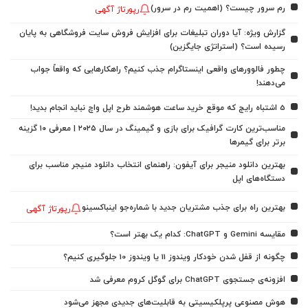
رم سرور چیست؟ (اهمیت رم در سرور)
رپورتاژ آگهی
گزارش ویژه: آیا دوران تبلیغات برای افزایش فروش سایت فروشگاهی به پایان
رسیده است؟ (استراتژی جایگزین)
چطور فالوورهای واقعی اینستاگرام جذب کنیم؟ راهکارهایی که واقعاً جواب
می‌دهند!
5 اشتباه رایج که موقع خرید ساعت هوشمند طرح اپل واچ نباید انجام بدید!
مناسب‌ترین کارت گرافیک برای بازی و گیمینگ در سال ۲۰۲۵ | معرفی ۱۰ گزینه
برتر برای گیمرها
بهترین دانلود منیجر برای آیفون: راهنمای انتخاب دانلود منیجر مناسب برای
دستگاه‌های اپل
بهترین راه برای جذب مشتریان جدید با شماره‌جو اینباکسینو
رپورتاژ آگهی
مقایسه Gemini و ChatGPT: کدام یک بهتر است؟
چگونه از قفل شدن خودکار ویندوز 11 یا ویندوز 10 جلوگیری کنیم؟
افزونه‌ی جستجوی ChatGPT برای گوگل کروم معرفی شد
هوش مصنوعی پرپلکیسیتی به قابلیت‌های جدیدی مجهز می‌شود