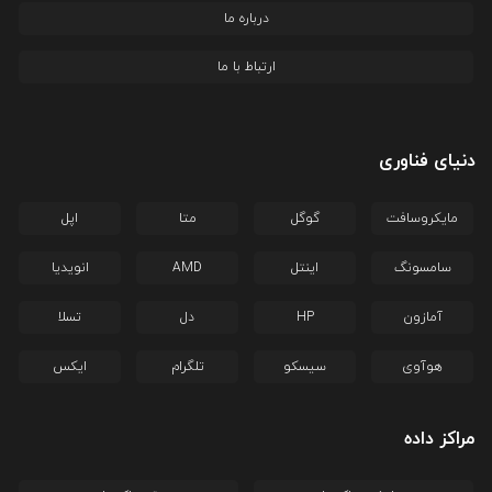
درباره ما
ارتباط با ما
دنیای فناوری
مایکروسافت
گوگل
متا
اپل
سامسونگ
اینتل
AMD
انویدیا
آمازون
HP
دل
تسلا
هوآوی
سیسکو
تلگرام
ایکس
مراکز داده