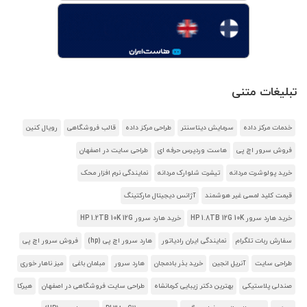
تبلیغات متنی
خدمات مرکز داده
سرمایش دیتاسنتر
طراحی مرکز داده
قالب فروشگاهی
رویال کنین
فروش سرور اچ پی
هاست وردپرس حرفه ای
طراحی سایت در اصفهان
خرید پولوشرت مردانه
تیشرت شلوارک مردانه
نمایندگی نرم افزار محک
قیمت کلید لمسی غیر هوشمند
آژانس دیجیتال مارکتینگ
خرید هارد سرور HP 1.8TB 12G 10K
خرید هارد سرور HP 1.2TB 10K 12G
سفارش ربات تلگرام
نمایندگی ایران رادیاتور
هارد سرور اچ پی (hp)
فروش سرور اچ پی
طراحی سایت
آنریل انجین
خرید بذر بادمجان
هارد سرور
مبلمان باغی
میز ناهار خوری
صندلی پلاستیکی
بهترین دکتر زیبایی کرمانشاه
طراحی سایت فروشگاهی در اصفهان
هیرکا