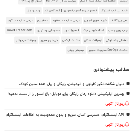
پرینت
محصولات انیمه، فیلم و گیم
بررسی سرور DL380 G11
سرور اچ پی (HP)
خرید لپ تاپ استوک
تعمیر سریع آیفون تصویری | کوماکس لند
ویدیو وال
سی پی کالاف
خرید سرور اچ پی
طراحی سایت در مشهد
دستیاری
طراحی سایت در کرج
چاپ روی چسب
امداد خودرو جک
تعمیرات اپل
حسابداری رستوران
CoverTrader.com
صندلی پلاستیکی
ایمپلنت دندان
دلتا اف ایکس
خرید رم سرور
ایمپلنت دیجیتال
خدمات DevOps مدیریت سرور
انیمیشن چینی
مطالب پیشنهادی
دنیای شگفت‌انگیز کارتون و انیمیشن، رایگان و برای همه سنین کودک
بهترین اپلیکیشن دانلود رمان رایگان برای موبایل؛ باغ استور را از دست ندهید!
رپورتاژ آگهی
API اینستاگرام؛ دسترسی آسان، سریع و بدون محدودیت به اطلاعات اینستاگرام
رپورتاژ آگهی