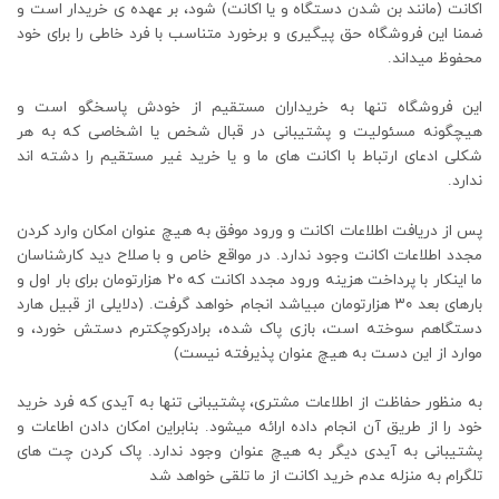
اکانت (مانند بن شدن دستگاه و یا اکانت) شود، بر عهده ی خریدار است و
ضمنا این فروشگاه حق پیگیری و برخورد متناسب با فرد خاطی را برای خود
محفوظ میداند.
این فروشگاه تنها به خریداران مستقیم از خودش پاسخگو است و
هیچگونه مسئولیت و پشتیبانی در قبال شخص یا اشخاصی که به هر
شکلی ادعای ارتباط با اکانت های ما و یا خرید غیر مستقیم را دشته اند
ندارد.
پس از دریافت اطلاعات اکانت و ورود موفق به هیچ عنوان امکان وارد کردن
مجدد اطلاعات اکانت وجود ندارد. در مواقع خاص و با صلاح دید کارشناسان
ما اینکار با پرداخت هزینه ورود مجدد اکانت که ۲۰ هزارتومان برای بار اول و
بارهای بعد ۳۰ هزارتومان مبیاشد انجام خواهد گرفت. (دلایلی از قبیل هارد
دستگاهم سوخته است، بازی پاک شده، برادرکوچکترم دستش خورد، و
موارد از این دست به هیچ عنوان پذیرفته نیست)
به منظور حفاظت از اطلاعات مشتری، پشتیبانی تنها به آیدی که فرد خرید
خود را از طریق آن انجام داده ارائه میشود. بنابراین امکان دادن اطاعات و
پشتیبانی به آیدی دیگر به هیچ عنوان وجود ندارد. پاک کردن چت های
تلگرام به منزله عدم خرید اکانت از ما تلقی خواهد شد