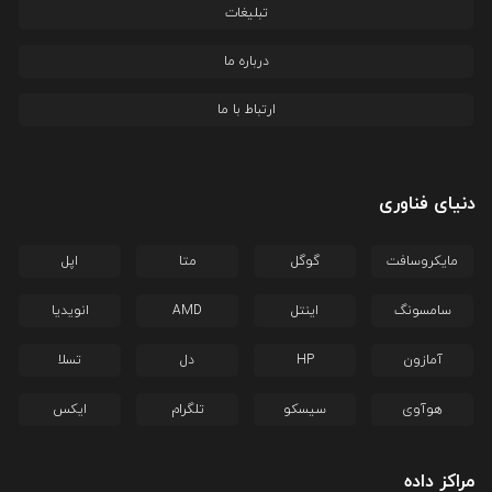
تبلیغات
درباره ما
ارتباط با ما
دنیای فناوری
مایکروسافت
گوگل
متا
اپل
سامسونگ
اینتل
AMD
انویدیا
آمازون
HP
دل
تسلا
هوآوی
سیسکو
تلگرام
ایکس
مراکز داده