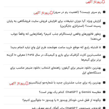
رپورتاژ آگهی
رم سرور چیست؟ (اهمیت رم در سرور)
رپورتاژ آگهی
گزارش ویژه: آیا دوران تبلیغات برای افزایش فروش سایت فروشگاهی به پایان
رسیده است؟ (استراتژی جایگزین)
چطور فالوورهای واقعی اینستاگرام جذب کنیم؟ راهکارهایی که واقعاً جواب
می‌دهند!
5 اشتباه رایج که موقع خرید ساعت هوشمند طرح اپل واچ نباید انجام بدید!
مناسب‌ترین کارت گرافیک برای بازی و گیمینگ در سال ۲۰۲۵ | معرفی ۱۰ گزینه
برتر برای گیمرها
بهترین دانلود منیجر برای آیفون: راهنمای انتخاب دانلود منیجر مناسب برای
دستگاه‌های اپل
بهترین راه برای جذب مشتریان جدید با شماره‌جو اینباکسینو
رپورتاژ آگهی
مقایسه Gemini و ChatGPT: کدام یک بهتر است؟
چگونه از قفل شدن خودکار ویندوز 11 یا ویندوز 10 جلوگیری کنیم؟
افزونه‌ی جستجوی ChatGPT برای گوگل کروم معرفی شد