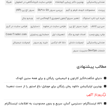
صندلی پلاستیکی
بهترین دکتر زیبایی کرمانشاه
طراحی سایت فروشگاهی در اصفهان
هیرکا
پرینت
محصولات انیمه، فیلم و گیم
بررسی سرور DL380 G11
سرور اچ پی (HP)
خرید لپ تاپ استوک
تعمیر سریع آیفون تصویری | کوماکس لند
ویدیو وال
سی پی کالاف
خرید سرور اچ پی
طراحی سایت در مشهد
دستیاری
طراحی سایت در کرج
چاپ روی چسب
امداد خودرو جک
تعمیرات اپل
حسابداری رستوران
CoverTrader.com
صندلی پلاستیکی
ایمپلنت دندان
دلتا اف ایکس
خرید رم سرور
ایمپلنت دیجیتال
خدمات DevOps مدیریت سرور
مطالب پیشنهادی
دنیای شگفت‌انگیز کارتون و انیمیشن، رایگان و برای همه سنین کودک
بهترین اپلیکیشن دانلود رمان رایگان برای موبایل؛ باغ استور را از دست ندهید!
رپورتاژ آگهی
API اینستاگرام؛ دسترسی آسان، سریع و بدون محدودیت به اطلاعات اینستاگرام