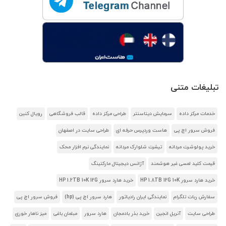
تبلیغات متنی
خدمات مرکز داده
سرمایش دیتاسنتر
طراحی مرکز داده
قالب فروشگاهی
رویال کنین
فروش سرور اچ پی
هاست وردپرس حرفه ای
طراحی سایت در اصفهان
خرید پولوشرت مردانه
تیشرت شلوارک مردانه
نمایندگی نرم افزار محک
قیمت کلید لمسی غیر هوشمند
آژانس دیجیتال مارکتینگ
خرید هارد سرور HP 1.8TB 12G 10K
خرید هارد سرور HP 1.2TB 10K 12G
سفارش ربات تلگرام
نمایندگی ایران رادیاتور
هارد سرور اچ پی (hp)
فروش سرور اچ پی
طراحی سایت
آنریل انجین
خرید بذر بادمجان
هارد سرور
مبلمان باغی
میز ناهار خوری