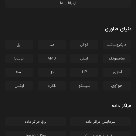
ارتباط با ما
دنیای فناوری
مایکروسافت
گوگل
متا
اپل
سامسونگ
اینتل
AMD
انویدیا
آمازون
HP
دل
تسلا
هوآوی
سیسکو
تلگرام
ایکس
مراکز داده
سرمایش مراکز داده
برق مراکز داده
استاندارد و مصوبات
مرکز داده سبز