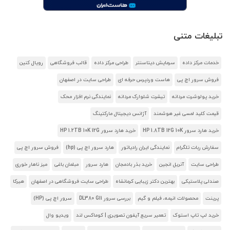
تبلیغات متنی
خدمات مرکز داده
سرمایش دیتاسنتر
طراحی مرکز داده
قالب فروشگاهی
رویال کنین
فروش سرور اچ پی
هاست وردپرس حرفه ای
طراحی سایت در اصفهان
خرید پولوشرت مردانه
تیشرت شلوارک مردانه
نمایندگی نرم افزار محک
قیمت کلید لمسی غیر هوشمند
آژانس دیجیتال مارکتینگ
خرید هارد سرور HP 1.8TB 12G 10K
خرید هارد سرور HP 1.2TB 10K 12G
سفارش ربات تلگرام
نمایندگی ایران رادیاتور
هارد سرور اچ پی (hp)
فروش سرور اچ پی
طراحی سایت
آنریل انجین
خرید بذر بادمجان
هارد سرور
مبلمان باغی
میز ناهار خوری
صندلی پلاستیکی
بهترین دکتر زیبایی کرمانشاه
طراحی سایت فروشگاهی در اصفهان
هیرکا
پرینت
محصولات انیمه، فیلم و گیم
بررسی سرور DL380 G11
سرور اچ پی (HP)
خرید لپ تاپ استوک
تعمیر سریع آیفون تصویری | کوماکس لند
ویدیو وال