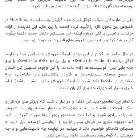
توسعه‌دهندگان iOS ۲۶ نیز در آینده در دسترس قرار گیرد.
یکی از نمایندگان شرکت گوگل نیز صحت گزارش وب‌سایت 9to5Google در
خصوص این تحول تازه را تأیید کرده است. با این حال، این نماینده از ارائه
جزئیات تکمیلی یا فنی درباره اینکه این سیستم انتقال جدید دقیقاً چگونه
کار خواهد کرد و چه تفاوتی با روش‌های قبلی دارد، خودداری نمود.
در حال حاضر هر کدام از این برندها اپلیکیشن‌های اختصاصی خود را دارند؛
گوگل برنامه «Switch to Android» و اپل برنامه «Switch to iOS» را برای
جابه‌جایی بین اکوسیستم‌ها ارائه داده‌اند. با این وجود، تسهیل این انتقال
در سطح هسته سیستم‌عامل و افزودن پشتیبانی برای جابه‌جایی انواع
بیشتری از داده‌ها (که شاید با اپلیکیشن‌های جانبی دشوار باشد) قطعاً
خبری بسیار امیدوارکننده برای کاربران است.
با تمام این تفاسیر؛ باید این نکته را در نظر داشت که ویژگی‌های نرم‌افزاری
ممکن است در فاصله بین نسخه‌های بتا و انتشار نسخه نهایی دستخوش
تغییرات زیادی شوند و اصلاحات متعددی روی آن‌ها صورت گیرد. از آنجا
که اندروید قناری در مراحل بسیار اولیه و آزمایشی توسعه قرار دارد، ما
همچنان کنجکاو خواهیم ماند تا ببینیم در نهایت چه قابلیت‌هایی و با چه
کیفیتی به گوشی‌های هوشمند ما راه پیدا می‌کنند.