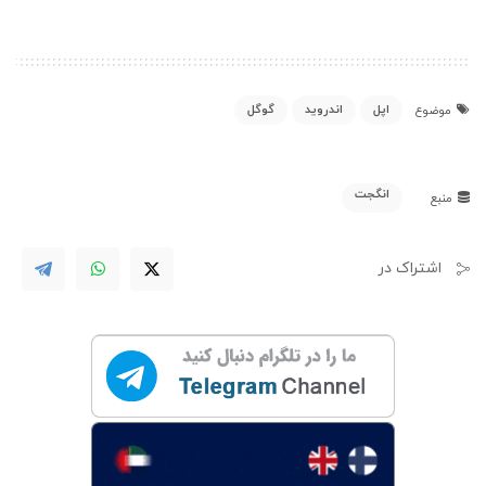
اپل
اندروید
گوگل
موضوع
انگجت
منبع
اشتراک در