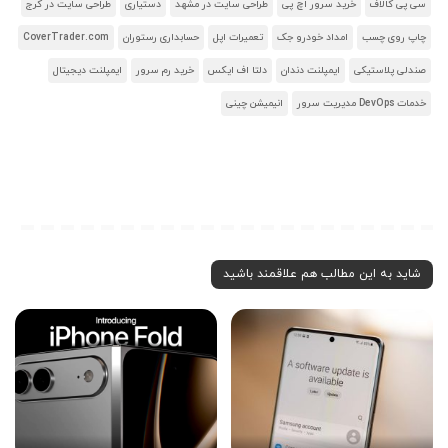
سی پی کالاف
خرید سرور اچ پی
طراحی سایت در مشهد
دستیاری
طراحی سایت در کرج
چاپ روی چسب
امداد خودرو جک
تعمیرات اپل
حسابداری رستوران
CoverTrader.com
صندلی پلاستیکی
ایمپلنت دندان
دلتا اف ایکس
خرید رم سرور
ایمپلنت دیجیتال
خدمات DevOps مدیریت سرور
انیمیشن چینی
شاید به این مطالب هم علاقمند باشید