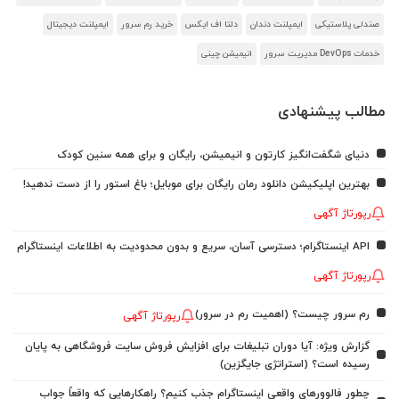
صندلی پلاستیکی
ایمپلنت دندان
دلتا اف ایکس
خرید رم سرور
ایمپلنت دیجیتال
خدمات DevOps مدیریت سرور
انیمیشن چینی
مطالب پیشنهادی
دنیای شگفت‌انگیز کارتون و انیمیشن، رایگان و برای همه سنین کودک
بهترین اپلیکیشن دانلود رمان رایگان برای موبایل؛ باغ استور را از دست ندهید!
رپورتاژ آگهی
API اینستاگرام؛ دسترسی آسان، سریع و بدون محدودیت به اطلاعات اینستاگرام
رپورتاژ آگهی
رم سرور چیست؟ (اهمیت رم در سرور)
رپورتاژ آگهی
گزارش ویژه: آیا دوران تبلیغات برای افزایش فروش سایت فروشگاهی به پایان
رسیده است؟ (استراتژی جایگزین)
چطور فالوورهای واقعی اینستاگرام جذب کنیم؟ راهکارهایی که واقعاً جواب