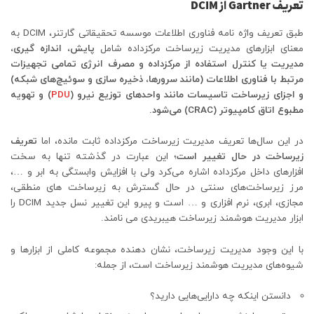
تعریف Gartner از DCIM
طبق تعریف واژه نامه فناوری اطلاعات موسسه تحقیقاتی گارتنر، DCIM به
معنای ابزارهای مدیریت زیرساخت مرکزداده شامل
پایش، اندازه گیری،
مدیریت یا کنترل استفاده از مرکزداده و مصرف انرژی تمامی تجهیزات
مرتبط با فناوری اطلاعات (مانند سرورها، ذخیره سازی و سوئیچ‌های شبکه)
و اجزای زیرساخت‌ تاسیسات مانند واحدهای توزیع نیرو (
PDU
) و تهویه
مطبوع اتاق کامپیوتر (CRAC) می‌شود.
در این سال‌ها تعریف مدیریت زیرساخت مرکزداده ثابت مانده، اما
تعریف
زیرساخت در حال تغییر است
؛ این عبارت در گذشته تنها به سخت
افزارهای داخل مرکزداده اشاره می‌کرد ولی با افزایش وابستگی به ابر و …،
مرز زیرساخت‌های سنتی در حال گسترش به زیرساخت های منطقی،
مجازی، ابری، نرم افزاری و … است و پیرو این تغییر نسل جدید DCIM را
ابزار مدیریت هوشمند زیرساخت هیبریدی می نامند.
با این وجود مدیریت زیرساخت، نشان دهنده مجموعه کاملی از ابزارها و
شیوه‌های مدیریت هوشمند زیرساخت است، از جمله:
دانستن اینکه چه دارایی‌هایی دارید؟