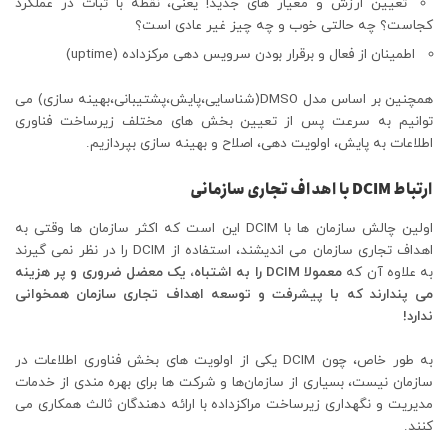
تعیین ارزش و معیار های جدید! یعنی، نقطه با ثبات در عملکرد
کجاست؟ چه حالتی خوب و چه چیز غیر عادی است؟
اطمینان از فعال و برقرار بودن سرویس دهی مرکزداده (uptime)
همچنین بر اساس مدل DMSO(شناسایی،پایش،پشتیبانی،بهینه سازی) می
توانیم به سرعت پس از تعیین بخش های مختلف زیرساخت فناوری
اطلاعات به پایش، اولویت دهی، اصلاح و بهینه سازی بپردازیم.
ارتباط DCIM با اهداف تجاری سازمانی
اولین چالش سازمان ها با DCIM این است که اکثر سازمان ها وقتی به
اهداف تجاری سازمان می اندیشند، استفاده از DCIM را در نظر نمی گیرند
به علاوه آن که
معمولا DCIM را به اشتباه، یک معضل ضروری و پر هزینه
می پندارند که با پیشرفت و توسعه اهداف تجاری سازمان همخوانی
ندارد!
به طور خاص، چون DCIM یکی از اولویت های بخش فناوری اطلاعات در
سازمان نیست، بسیاری از سازمان‌ها و شرکت ها برای بهره مندی از خدمات
مدیریت و نگهداری زیرساخت مراکزداده با ارائه دهندگان ثالث همکاری می
کنند.