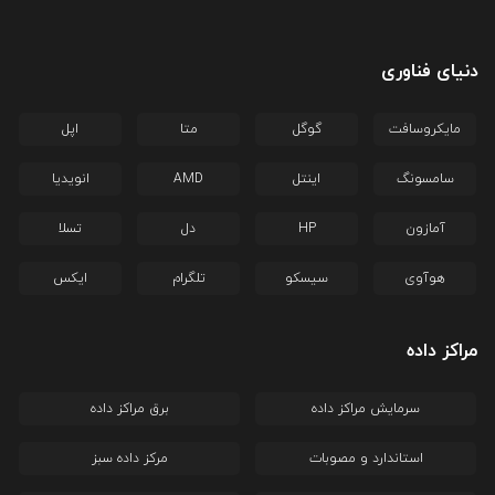
دنیای فناوری
مایکروسافت
گوگل
متا
اپل
سامسونگ
اینتل
AMD
انویدیا
آمازون
HP
دل
تسلا
هوآوی
سیسکو
تلگرام
ایکس
مراکز داده
سرمایش مراکز داده
برق مراکز داده
استاندارد و مصوبات
مرکز داده سبز