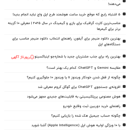
می‌دهند!
5 اشتباه رایج که موقع خرید ساعت هوشمند طرح اپل واچ نباید انجام بدید!
مناسب‌ترین کارت گرافیک برای بازی و گیمینگ در سال ۲۰۲۵ | معرفی ۱۰ گزینه
برتر برای گیمرها
بهترین دانلود منیجر برای آیفون: راهنمای انتخاب دانلود منیجر مناسب برای
دستگاه‌های اپل
بهترین راه برای جذب مشتریان جدید با شماره‌جو اینباکسینو
رپورتاژ آگهی
مقایسه Gemini و ChatGPT: کدام یک بهتر است؟
چگونه از قفل شدن خودکار ویندوز 11 یا ویندوز 10 جلوگیری کنیم؟
افزونه‌ی جستجوی ChatGPT برای گوگل کروم معرفی شد
هوش مصنوعی پرپلکیسیتی به قابلیت‌های جدیدی مجهز می‌شود
راهنمای خرید دوربین ثبت وقایع خودرو
چگونه حساب جیمیل هک شده را بازیابی کنیم؟
با ۱۰ ویژگی اولیه هوش اپل (Apple Intelligence) آشنا شوید