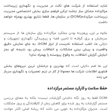
شاید استفاده از شرکت های ثالث در مدیریت و نگهداری زیرساخت
مراکزداده مشکل ساز نباشد؛ لیکن فراهم سازی بخش اختصاصی مدیریت
زیرساخت مرکزداده(DCIM) در سازمان ها، قطعا نتایج بهتری بهمراه خواهد
داشت.
علاوه بر این، پرهزینه بودن عملکرد مراکزداده برای سازمان ها -از سیستم
سرمایش و برق گرفته تا تامین فضا- و پیچیدگی نگهداری تجهیزات و
دارائی ها،
اغلب استفاده نادرست از ابزار DCIM، به جای نمایش دقیق
واقعیت و
پیش بینی
مشکلات و اتفاقات پیش رو، نتیجه ای بجز
انبارش
گزارش اتفاقات
به وقوع پیوسته را بهمراه ندارد!
این ها اهم دلایلی است که
بهترین و درخشان ترین‌ نیروهای بخش
فناوری اطلاعات شرکت ها معمولا از کار در تیم تعمیرات و نگهداری سرباز
می زنند.
حفظ سلامت و کارکرد مستمر مرکزداده
DCIM فقط به روز نگه داشتن گزارشات نیست؛ بلکه به معنای بررسی
مستمر گزارشات به روز شده برای کاهش زمان از کارافتادگی و بروز مشکلات
است. مدیران مراکزداده به خوبی می دانند که ریشه اصلی اکثر حوادث