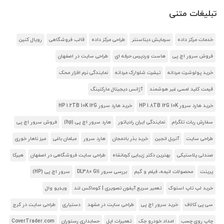
تبلیغات متنی
خدمات مرکز داده
سرمایش دیتاسنتر
طراحی مرکز داده
قالب فروشگاهی
رویال کنین
فروش سرور اچ پی
هاست وردپرس حرفه ای
طراحی سایت در اصفهان
خرید پولوشرت مردانه
تیشرت شلوارک مردانه
نمایندگی نرم افزار محک
قیمت کلید لمسی غیر هوشمند
آژانس دیجیتال مارکتینگ
خرید هارد سرور HP 1.8TB 12G 10K
خرید هارد سرور HP 1.2TB 10K 12G
سفارش ربات تلگرام
نمایندگی ایران رادیاتور
هارد سرور اچ پی (hp)
فروش سرور اچ پی
طراحی سایت
آنریل انجین
خرید بذر بادمجان
هارد سرور
مبلمان باغی
میز ناهار خوری
صندلی پلاستیکی
بهترین دکتر زیبایی کرمانشاه
طراحی سایت فروشگاهی در اصفهان
هیرکا
پرینت
محصولات انیمه، فیلم و گیم
بررسی سرور DL380 G11
سرور اچ پی (HP)
خرید لپ تاپ استوک
تعمیر سریع آیفون تصویری | کوماکس لند
ویدیو وال
سی پی کالاف
خرید سرور اچ پی
طراحی سایت در مشهد
دستیاری
طراحی سایت در کرج
چاپ روی چسب
امداد خودرو جک
تعمیرات اپل
حسابداری رستوران
CoverTrader.com