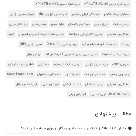
خرید هارد سرور HP 1.8TB 12G 10K
خرید هارد سرور HP 1.2TB 10K 12G
سفارش ربات تلگرام
نمایندگی ایران رادیاتور
هارد سرور اچ پی (hp)
فروش سرور اچ پی
طراحی سایت
آنریل انجین
خرید بذر بادمجان
هارد سرور
مبلمان باغی
میز ناهار خوری
صندلی پلاستیکی
بهترین دکتر زیبایی کرمانشاه
طراحی سایت فروشگاهی در اصفهان
هیرکا
پرینت
محصولات انیمه، فیلم و گیم
بررسی سرور DL380 G11
سرور اچ پی (HP)
خرید لپ تاپ استوک
تعمیر سریع آیفون تصویری | کوماکس لند
ویدیو وال
سی پی کالاف
خرید سرور اچ پی
طراحی سایت در مشهد
دستیاری
طراحی سایت در کرج
چاپ روی چسب
امداد خودرو جک
تعمیرات اپل
حسابداری رستوران
CoverTrader.com
صندلی پلاستیکی
ایمپلنت دندان
دلتا اف ایکس
خرید رم سرور
ایمپلنت دیجیتال
خدمات DevOps مدیریت سرور
انیمیشن چینی
مطالب پیشنهادی
دنیای شگفت‌انگیز کارتون و انیمیشن، رایگان و برای همه سنین کودک