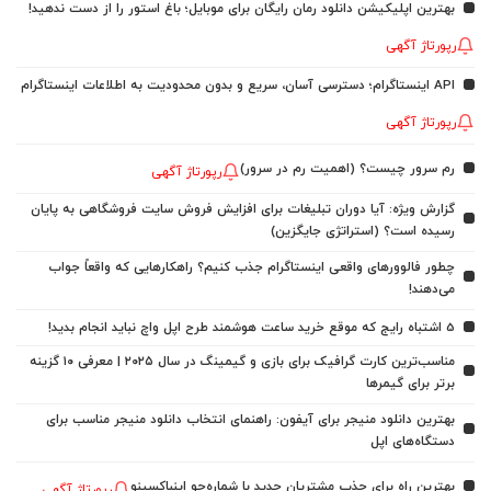
بهترین اپلیکیشن دانلود رمان رایگان برای موبایل؛ باغ استور را از دست ندهید!
رپورتاژ آگهی
API اینستاگرام؛ دسترسی آسان، سریع و بدون محدودیت به اطلاعات اینستاگرام
رپورتاژ آگهی
رم سرور چیست؟ (اهمیت رم در سرور)
رپورتاژ آگهی
گزارش ویژه: آیا دوران تبلیغات برای افزایش فروش سایت فروشگاهی به پایان
رسیده است؟ (استراتژی جایگزین)
چطور فالوورهای واقعی اینستاگرام جذب کنیم؟ راهکارهایی که واقعاً جواب
می‌دهند!
5 اشتباه رایج که موقع خرید ساعت هوشمند طرح اپل واچ نباید انجام بدید!
مناسب‌ترین کارت گرافیک برای بازی و گیمینگ در سال ۲۰۲۵ | معرفی ۱۰ گزینه
برتر برای گیمرها
بهترین دانلود منیجر برای آیفون: راهنمای انتخاب دانلود منیجر مناسب برای
دستگاه‌های اپل
بهترین راه برای جذب مشتریان جدید با شماره‌جو اینباکسینو
رپورتاژ آگهی