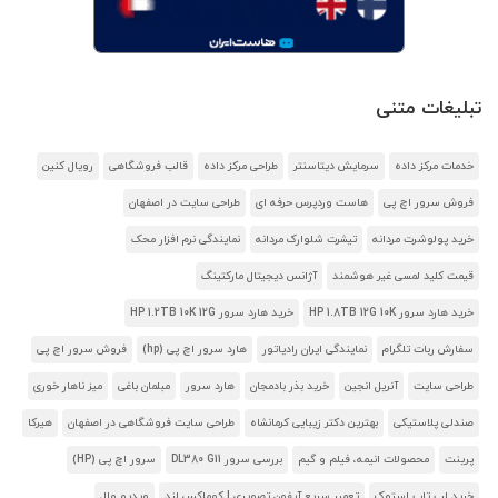
تبلیغات متنی
خدمات مرکز داده
سرمایش دیتاسنتر
طراحی مرکز داده
قالب فروشگاهی
رویال کنین
فروش سرور اچ پی
هاست وردپرس حرفه ای
طراحی سایت در اصفهان
خرید پولوشرت مردانه
تیشرت شلوارک مردانه
نمایندگی نرم افزار محک
قیمت کلید لمسی غیر هوشمند
آژانس دیجیتال مارکتینگ
خرید هارد سرور HP 1.8TB 12G 10K
خرید هارد سرور HP 1.2TB 10K 12G
سفارش ربات تلگرام
نمایندگی ایران رادیاتور
هارد سرور اچ پی (hp)
فروش سرور اچ پی
طراحی سایت
آنریل انجین
خرید بذر بادمجان
هارد سرور
مبلمان باغی
میز ناهار خوری
صندلی پلاستیکی
بهترین دکتر زیبایی کرمانشاه
طراحی سایت فروشگاهی در اصفهان
هیرکا
پرینت
محصولات انیمه، فیلم و گیم
بررسی سرور DL380 G11
سرور اچ پی (HP)
خرید لپ تاپ استوک
تعمیر سریع آیفون تصویری | کوماکس لند
ویدیو وال