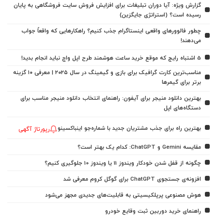
گزارش ویژه: آیا دوران تبلیغات برای افزایش فروش سایت فروشگاهی به پایان
رسیده است؟ (استراتژی جایگزین)
چطور فالوورهای واقعی اینستاگرام جذب کنیم؟ راهکارهایی که واقعاً جواب
می‌دهند!
5 اشتباه رایج که موقع خرید ساعت هوشمند طرح اپل واچ نباید انجام بدید!
مناسب‌ترین کارت گرافیک برای بازی و گیمینگ در سال ۲۰۲۵ | معرفی ۱۰ گزینه
برتر برای گیمرها
بهترین دانلود منیجر برای آیفون: راهنمای انتخاب دانلود منیجر مناسب برای
دستگاه‌های اپل
بهترین راه برای جذب مشتریان جدید با شماره‌جو اینباکسینو
رپورتاژ آگهی
مقایسه Gemini و ChatGPT: کدام یک بهتر است؟
چگونه از قفل شدن خودکار ویندوز 11 یا ویندوز 10 جلوگیری کنیم؟
افزونه‌ی جستجوی ChatGPT برای گوگل کروم معرفی شد
هوش مصنوعی پرپلکیسیتی به قابلیت‌های جدیدی مجهز می‌شود
راهنمای خرید دوربین ثبت وقایع خودرو