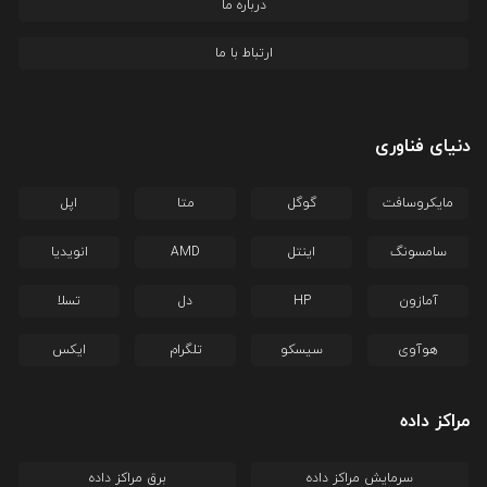
درباره ما
ارتباط با ما
دنیای فناوری
مایکروسافت
گوگل
متا
اپل
سامسونگ
اینتل
AMD
انویدیا
آمازون
HP
دل
تسلا
هوآوی
سیسکو
تلگرام
ایکس
مراکز داده
سرمایش مراکز داده
برق مراکز داده