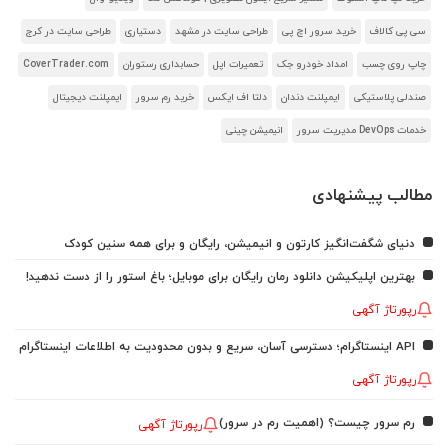
سی پی کالاف
خرید سرور اچ پی
طراحی سایت در مشهد
دستیاری
طراحی سایت در کرج
چاپ روی چسب
امداد خودرو جک
تعمیرات اپل
حسابداری رستوران
CoverTrader.com
صندلی پلاستیکی
ایمپلنت دندان
دلتا اف ایکس
خرید رم سرور
ایمپلنت دیجیتال
خدمات DevOps مدیریت سرور
انیمیشن چینی
مطالب پیشنهادی
دنیای شگفت‌انگیز کارتون و انیمیشن، رایگان و برای همه سنین کودک
بهترین اپلیکیشن دانلود رمان رایگان برای موبایل؛ باغ استور را از دست ندهید!
رپورتاژ آگهی
API اینستاگرام؛ دسترسی آسان، سریع و بدون محدودیت به اطلاعات اینستاگرام
رپورتاژ آگهی
رم سرور چیست؟ (اهمیت رم در سرور)
رپورتاژ آگهی