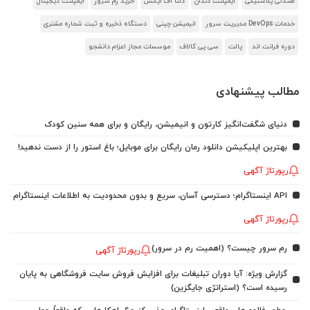
صندلی پلاستیکی
ایمپلنت دندان
دلتا اف ایکس
خرید رم سرور
ایمپلنت دیجیتال
خدمات DevOps مدیریت سرور
انیمیشن چینی
دستگاه ذخیره و ثبت شماره مشتری
دوره فرانت اند
پالت
سی پی کالاف
موسسات مجاز اعزام دانشجو
مطالب پیشنهادی
دنیای شگفت‌انگیز کارتون و انیمیشن، رایگان و برای همه سنین کودک
بهترین اپلیکیشن دانلود رمان رایگان برای موبایل؛ باغ استور را از دست ندهید!
رپورتاژ آگهی
API اینستاگرام؛ دسترسی آسان، سریع و بدون محدودیت به اطلاعات اینستاگرام
رپورتاژ آگهی
رم سرور چیست؟ (اهمیت رم در سرور)
رپورتاژ آگهی
گزارش ویژه: آیا دوران تبلیغات برای افزایش فروش سایت فروشگاهی به پایان
رسیده است؟ (استراتژی جایگزین)