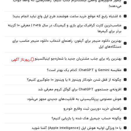
چطور فالوورهای واقعی اینستاگرام جذب کنیم؟ راهکارهایی که واقعاً جواب
می‌دهند!
5 اشتباه رایج که موقع خرید ساعت هوشمند طرح اپل واچ نباید انجام بدید!
مناسب‌ترین کارت گرافیک برای بازی و گیمینگ در سال ۲۰۲۵ | معرفی ۱۰ گزینه
برتر برای گیمرها
بهترین دانلود منیجر برای آیفون: راهنمای انتخاب دانلود منیجر مناسب برای
دستگاه‌های اپل
بهترین راه برای جذب مشتریان جدید با شماره‌جو اینباکسینو
رپورتاژ آگهی
مقایسه Gemini و ChatGPT: کدام یک بهتر است؟
چگونه از قفل شدن خودکار ویندوز 11 یا ویندوز 10 جلوگیری کنیم؟
افزونه‌ی جستجوی ChatGPT برای گوگل کروم معرفی شد
هوش مصنوعی پرپلکیسیتی به قابلیت‌های جدیدی مجهز می‌شود
راهنمای خرید دوربین ثبت وقایع خودرو
چگونه حساب جیمیل هک شده را بازیابی کنیم؟
با ۱۰ ویژگی اولیه هوش اپل (Apple Intelligence) آشنا شوید