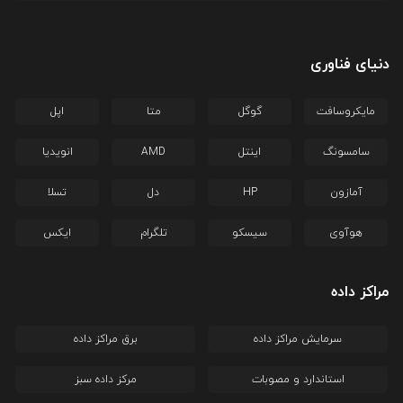
دنیای فناوری
مایکروسافت
گوگل
متا
اپل
سامسونگ
اینتل
AMD
انویدیا
آمازون
HP
دل
تسلا
هوآوی
سیسکو
تلگرام
ایکس
مراکز داده
سرمایش مراکز داده
برق مراکز داده
استاندارد و مصوبات
مرکز داده سبز