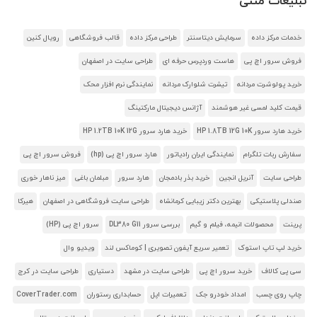
تبلیغات متنی
خدمات مرکز داده
سرمایش دیتاسنتر
طراحی مرکز داده
قالب فروشگاهی
رویال کنین
فروش سرور اچ پی
هاست وردپرس حرفه ای
طراحی سایت در اصفهان
خرید پولوشرت مردانه
تیشرت شلوارک مردانه
نمایندگی نرم افزار محک
قیمت کلید لمسی غیر هوشمند
آژانس دیجیتال مارکتینگ
خرید هارد سرور HP 1.8TB 12G 10K
خرید هارد سرور HP 1.2TB 10K 12G
سفارش ربات تلگرام
نمایندگی ایران رادیاتور
هارد سرور اچ پی (hp)
فروش سرور اچ پی
طراحی سایت
آنریل انجین
خرید بذر بادمجان
هارد سرور
مبلمان باغی
میز ناهار خوری
صندلی پلاستیکی
بهترین دکتر زیبایی کرمانشاه
طراحی سایت فروشگاهی در اصفهان
هیرکا
پرینت
محصولات انیمه، فیلم و گیم
بررسی سرور DL380 G11
سرور اچ پی (HP)
خرید لپ تاپ استوک
تعمیر سریع آیفون تصویری | کوماکس لند
ویدیو وال
سی پی کالاف
خرید سرور اچ پی
طراحی سایت در مشهد
دستیاری
طراحی سایت در کرج
چاپ روی چسب
امداد خودرو جک
تعمیرات اپل
حسابداری رستوران
CoverTrader.com