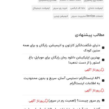
حسابداری رستوران
CoverTrader.com
صندلی پلاستیکی
ایمپلنت دندان
دلتا اف ایکس
خرید رم سرور
ایمپلنت دیجیتال
خدمات DevOps مدیریت سرور
انیمیشن چینی
مطالب پیشنهادی
دنیای شگفت‌انگیز کارتون و انیمیشن، رایگان و برای همه
سنین کودک
بهترین اپلیکیشن دانلود رمان رایگان برای موبایل؛ باغ
استور را از دست ندهید!
رپورتاژ آگهی
API اینستاگرام؛ دسترسی آسان، سریع و بدون محدودیت
به اطلاعات اینستاگرام
رپورتاژ آگهی
رم سرور چیست؟ (اهمیت رم در سرور)
رپورتاژ آگهی