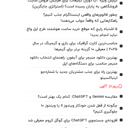
گزارش ویژه: آیا دوران تبلیغات برای افزایش فروش سایت
فروشگاهی به پایان رسیده است؟ (استراتژی جایگزین)
چطور فالوورهای واقعی اینستاگرام جذب کنیم؟
راهکارهایی که واقعاً جواب می‌دهند!
5 اشتباه رایج که موقع خرید ساعت هوشمند طرح اپل واچ
نباید انجام بدید!
مناسب‌ترین کارت گرافیک برای بازی و گیمینگ در سال
۲۰۲۵ | معرفی ۱۰ گزینه برتر برای گیمرها
بهترین دانلود منیجر برای آیفون: راهنمای انتخاب دانلود
منیجر مناسب برای دستگاه‌های اپل
بهترین راه برای جذب مشتریان جدید با شماره‌جو
اینباکسینو
رپورتاژ آگهی
مقایسه Gemini و ChatGPT: کدام یک بهتر است؟
چگونه از قفل شدن خودکار ویندوز 11 یا ویندوز 10
جلوگیری کنیم؟
افزونه‌ی جستجوی ChatGPT برای گوگل کروم معرفی شد