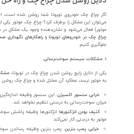
دلایل روشن شدن چراغ چک و راه حل 
اگر چراغ چک خودروی تویوتا شما روشن شده است، احت
موتور) فعال می‌شود و نشان‌دهنده وجود یک مشکل در 
چراغ چک در خودروهای تویوتا
و
راهکارهای نگهداری صح
جلوگیری کنیم.
۱. مشکلات سیستم سوخت‌رسانی
یکی از دلایل رایج روشن شدن چراغ چک در تویوتا،
مشکل
به موتور نرسد، عملکرد آن مختل شده و چراغ چک روشن م
خرابی سنسور اکسیژن
: این سنسور وظیفه اندازه‌گیر
میزان سوخت‌رسانی به درستی تنظیم نخواهد شد.
کثیف بودن انژکتورها
: انژکتورها وظیفه پاشش سوخت 
موتور به درستی کار نمی‌کند.
خرابی پمپ بنزین
: پمپ بنزین وظیفه رساندن سوخت