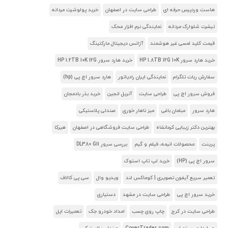
هاست وردپرس حرفه ای
طراحی سایت در اصفهان
خرید پولوشرت مردانه
تیشرت شلوارک مردانه
نمایندگی نرم افزار محک
قیمت کلید لمسی غیر هوشمند
آژانس دیجیتال مارکتینگ
خرید هارد سرور HP 1.8TB 12G 10K
خرید هارد سرور HP 1.2TB 10K 12G
سفارش ربات تلگرام
نمایندگی ایران رادیاتور
هارد سرور اچ پی (hp)
فروش سرور اچ پی
طراحی سایت
آنریل انجین
خرید بذر بادمجان
هارد سرور
مبلمان باغی
میز ناهار خوری
صندلی پلاستیکی
بهترین دکتر زیبایی کرمانشاه
طراحی سایت فروشگاهی در اصفهان
هیرکا
پرینت
محصولات انیمه، فیلم و گیم
بررسی سرور DL380 G11
سرور اچ پی (HP)
خرید لپ تاپ استوک
تعمیر سریع آیفون تصویری | کوماکس لند
ویدیو وال
سی پی کالاف
خرید سرور اچ پی
طراحی سایت در مشهد
دستیاری
طراحی سایت در کرج
چاپ روی چسب
امداد خودرو جک
تعمیرات اپل