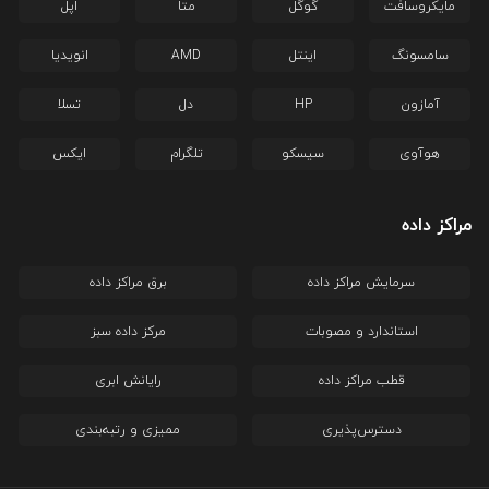
مایکروسافت
گوگل
متا
اپل
سامسونگ
اینتل
AMD
انویدیا
آمازون
HP
دل
تسلا
هوآوی
سیسکو
تلگرام
ایکس
مراکز داده
سرمایش مراکز داده
برق مراکز داده
استاندارد و مصوبات
مرکز داده سبز
قطب مراکز داده
رایانش ابری
دسترس‌پذیری
ممیزی و رتبه‌بندی