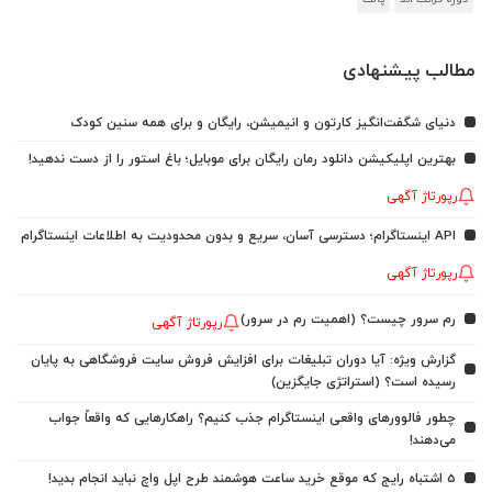
مطالب پیشنهادی
دنیای شگفت‌انگیز کارتون و انیمیشن، رایگان و برای همه سنین کودک
بهترین اپلیکیشن دانلود رمان رایگان برای موبایل؛ باغ استور را از دست ندهید!
رپورتاژ آگهی
API اینستاگرام؛ دسترسی آسان، سریع و بدون محدودیت به اطلاعات اینستاگرام
رپورتاژ آگهی
رم سرور چیست؟ (اهمیت رم در سرور)
رپورتاژ آگهی
گزارش ویژه: آیا دوران تبلیغات برای افزایش فروش سایت فروشگاهی به پایان
رسیده است؟ (استراتژی جایگزین)
چطور فالوورهای واقعی اینستاگرام جذب کنیم؟ راهکارهایی که واقعاً جواب
می‌دهند!
5 اشتباه رایج که موقع خرید ساعت هوشمند طرح اپل واچ نباید انجام بدید!