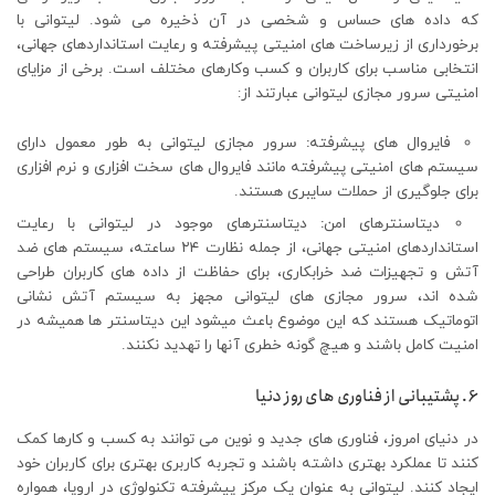
که داده های حساس و شخصی در آن ذخیره می شود. لیتوانی با
برخورداری از زیرساخت های امنیتی پیشرفته و رعایت استانداردهای جهانی،
انتخابی مناسب برای کاربران و کسب وکارهای مختلف است. برخی از مزایای
امنیتی سرور مجازی لیتوانی عبارتند از:
فایروال های پیشرفته
:
سرور مجازی لیتوانی به طور معمول دارای
سیستم های امنیتی پیشرفته مانند فایروال های سخت افزاری و نرم افزاری
برای جلوگیری از حملات سایبری هستند.
دیتاسنترهای امن
:
دیتاسنترهای موجود در لیتوانی با رعایت
استانداردهای امنیتی جهانی، از جمله نظارت ۲۴ ساعته، سیستم های ضد
آتش و تجهیزات ضد خرابکاری، برای حفاظت از داده های کاربران طراحی
شده اند، سرور مجازی های لیتوانی مجهز به سیستم آتش نشانی
اتوماتیک هستند که این موضوع باعث میشود این دیتاسنتر ها همیشه در
امنیت کامل باشند و هیچ گونه خطری آنها را تهدید نکنند.
6. پشتیبانی از فناوری های روز دنیا
در دنیای امروز، فناوری های جدید و نوین می توانند به کسب و کارها کمک
کنند تا عملکرد بهتری داشته باشند و تجربه کاربری بهتری برای کاربران خود
ایجاد کنند. لیتوانی به عنوان یک مرکز پیشرفته تکنولوژی در اروپا، همواره