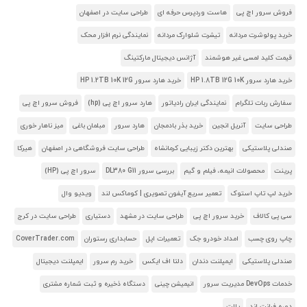
فروش سرور اچ پی
هاست وردپرس حرفه ای
طراحی سایت در اصفهان
خرید پولوشرت مردانه
تیشرت شلوارک مردانه
نمایندگی نرم افزار محک
قیمت کلید لمسی غیر هوشمند
آژانس دیجیتال مارکتینگ
خرید هارد سرور HP 1.8TB 12G 10K
خرید هارد سرور HP 1.2TB 10K 12G
سفارش ربات تلگرام
نمایندگی ایران رادیاتور
هارد سرور اچ پی (hp)
فروش سرور اچ پی
طراحی سایت
آنریل انجین
خرید بذر بادمجان
هارد سرور
مبلمان باغی
میز ناهار خوری
صندلی پلاستیکی
بهترین دکتر زیبایی کرمانشاه
طراحی سایت فروشگاهی در اصفهان
هیرکا
پرینت
محصولات انیمه، فیلم و گیم
بررسی سرور DL380 G11
سرور اچ پی (HP)
خرید لپ تاپ استوک
تعمیر سریع آیفون تصویری | کوماکس لند
ویدیو وال
سی پی کالاف
خرید سرور اچ پی
طراحی سایت در مشهد
دستیاری
طراحی سایت در کرج
چاپ روی چسب
امداد خودرو جک
تعمیرات اپل
حسابداری رستوران
CoverTrader.com
صندلی پلاستیکی
ایمپلنت دندان
دلتا اف ایکس
خرید رم سرور
ایمپلنت دیجیتال
خدمات DevOps مدیریت سرور
انیمیشن چینی
دستگاه ذخیره و ثبت شماره مشتری
دوره فرانت اند
پالت