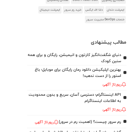
حسابداری رستوران
CoverTrader.com
صندلی پلاستیکی
ایمپلنت دندان
دلتا اف ایکس
خرید رم سرور
ایمپلنت دیجیتال
خدمات DevOps مدیریت سرور
مطالب پیشنهادی
دنیای شگفت‌انگیز کارتون و انیمیشن، رایگان و برای همه
سنین کودک
بهترین اپلیکیشن دانلود رمان رایگان برای موبایل؛ باغ
استور را از دست ندهید!
رپورتاژ آگهی
API اینستاگرام؛ دسترسی آسان، سریع و بدون محدودیت
به اطلاعات اینستاگرام
رپورتاژ آگهی
رم سرور چیست؟ (اهمیت رم در سرور)
رپورتاژ آگهی