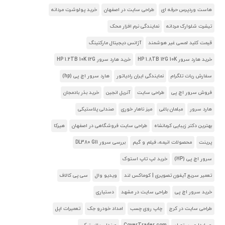
هاست وردپرس حرفه ای
طراحی سایت در اصفهان
خرید پولوشرت مردانه
تیشرت شلوارک مردانه
نمایندگی نرم افزار محک
قیمت کلید لمسی غیر هوشمند
آژانس دیجیتال مارکتینگ
خرید هارد سرور HP 1.8TB 12G 10K
خرید هارد سرور HP 1.2TB 10K 12G
سفارش ربات تلگرام
نمایندگی ایران رادیاتور
هارد سرور اچ پی (hp)
فروش سرور اچ پی
طراحی سایت
آنریل انجین
خرید بذر بادمجان
هارد سرور
مبلمان باغی
میز ناهار خوری
صندلی پلاستیکی
بهترین دکتر زیبایی کرمانشاه
طراحی سایت فروشگاهی در اصفهان
هیرکا
پرینت
محصولات انیمه، فیلم و گیم
بررسی سرور DL380 G11
سرور اچ پی (HP)
خرید لپ تاپ استوک
تعمیر سریع آیفون تصویری | کوماکس لند
ویدیو وال
سی پی کالاف
خرید سرور اچ پی
طراحی سایت در مشهد
دستیاری
طراحی سایت در کرج
چاپ روی چسب
امداد خودرو جک
تعمیرات اپل