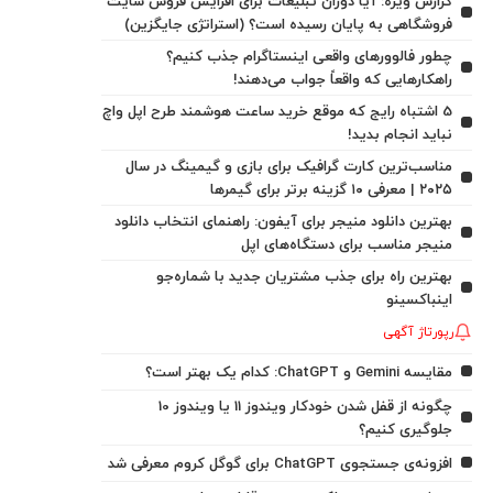
گزارش ویژه: آیا دوران تبلیغات برای افزایش فروش سایت
فروشگاهی به پایان رسیده است؟ (استراتژی جایگزین)
چطور فالوورهای واقعی اینستاگرام جذب کنیم؟
راهکارهایی که واقعاً جواب می‌دهند!
5 اشتباه رایج که موقع خرید ساعت هوشمند طرح اپل واچ
نباید انجام بدید!
مناسب‌ترین کارت گرافیک برای بازی و گیمینگ در سال
۲۰۲۵ | معرفی ۱۰ گزینه برتر برای گیمرها
بهترین دانلود منیجر برای آیفون: راهنمای انتخاب دانلود
منیجر مناسب برای دستگاه‌های اپل
بهترین راه برای جذب مشتریان جدید با شماره‌جو
اینباکسینو
رپورتاژ آگهی
مقایسه Gemini و ChatGPT: کدام یک بهتر است؟
چگونه از قفل شدن خودکار ویندوز 11 یا ویندوز 10
جلوگیری کنیم؟
افزونه‌ی جستجوی ChatGPT برای گوگل کروم معرفی شد