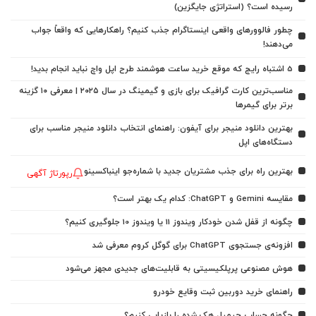
رسیده است؟ (استراتژی جایگزین)
چطور فالوورهای واقعی اینستاگرام جذب کنیم؟ راهکارهایی که واقعاً جواب
می‌دهند!
5 اشتباه رایج که موقع خرید ساعت هوشمند طرح اپل واچ نباید انجام بدید!
مناسب‌ترین کارت گرافیک برای بازی و گیمینگ در سال ۲۰۲۵ | معرفی ۱۰ گزینه
برتر برای گیمرها
بهترین دانلود منیجر برای آیفون: راهنمای انتخاب دانلود منیجر مناسب برای
دستگاه‌های اپل
بهترین راه برای جذب مشتریان جدید با شماره‌جو اینباکسینو
رپورتاژ آگهی
مقایسه Gemini و ChatGPT: کدام یک بهتر است؟
چگونه از قفل شدن خودکار ویندوز 11 یا ویندوز 10 جلوگیری کنیم؟
افزونه‌ی جستجوی ChatGPT برای گوگل کروم معرفی شد
هوش مصنوعی پرپلکیسیتی به قابلیت‌های جدیدی مجهز می‌شود
راهنمای خرید دوربین ثبت وقایع خودرو
چگونه حساب جیمیل هک شده را بازیابی کنیم؟