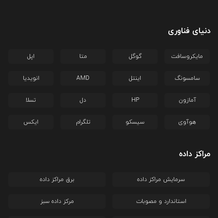
دنیای فناوری
مایکروسافت
گوگل
متا
اپل
سامسونگ
اینتل
AMD
انویدیا
آمازون
HP
دل
تسلا
هوآوی
سیسکو
تلگرام
ایکس
مراکز داده
سرمایش مراکز داده
برق مراکز داده
استاندارد و مصوبات
مرکز داده سبز