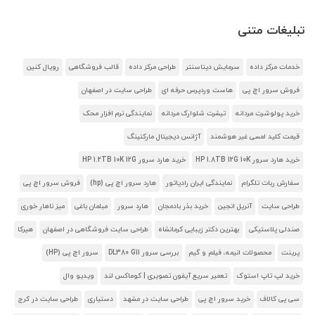
تبلیغات متنی
خدمات مرکز داده
سرمایش دیتاسنتر
طراحی مرکز داده
قالب فروشگاهی
رویال کنین
فروش سرور اچ پی
هاست وردپرس حرفه ای
طراحی سایت در اصفهان
خرید پولوشرت مردانه
تیشرت شلوارک مردانه
نمایندگی نرم افزار محک
قیمت کلید لمسی غیر هوشمند
آژانس دیجیتال مارکتینگ
خرید هارد سرور HP 1.8TB 12G 10K
خرید هارد سرور HP 1.2TB 10K 12G
سفارش ربات تلگرام
نمایندگی ایران رادیاتور
هارد سرور اچ پی (hp)
فروش سرور اچ پی
طراحی سایت
آنریل انجین
خرید بذر بادمجان
هارد سرور
مبلمان باغی
میز ناهار خوری
صندلی پلاستیکی
بهترین دکتر زیبایی کرمانشاه
طراحی سایت فروشگاهی در اصفهان
هیرکا
پرینت
محصولات انیمه، فیلم و گیم
بررسی سرور DL380 G11
سرور اچ پی (HP)
خرید لپ تاپ استوک
تعمیر سریع آیفون تصویری | کوماکس لند
ویدیو وال
سی پی کالاف
خرید سرور اچ پی
طراحی سایت در مشهد
دستیاری
طراحی سایت در کرج