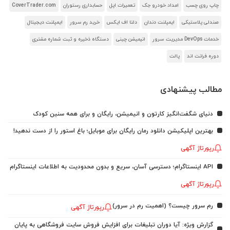
چاپ روی چسب
امداد خودرو جک
تعمیرات اپل
حسابداری رستوران
CoverTrader.com
صندلی پلاستیکی
ایمپلنت دندان
دلتا اف ایکس
خرید رم سرور
ایمپلنت دیجیتال
خدمات DevOps مدیریت سرور
انیمیشن چینی
دستگاه ذخیره و ثبت شماره مشتری
دوره فرانت اند
پالت
مطالب پیشنهادی
دنیای شگفت‌انگیز کارتون و انیمیشن، رایگان و برای همه سنین کودک
بهترین اپلیکیشن دانلود رمان رایگان برای موبایل؛ باغ استور را از دست ندهید!
رپورتاژ آگهی
API اینستاگرام؛ دسترسی آسان، سریع و بدون محدودیت به اطلاعات اینستاگرام
رپورتاژ آگهی
رم سرور چیست؟ (اهمیت رم در سرور)
رپورتاژ آگهی
گزارش ویژه: آیا دوران تبلیغات برای افزایش فروش سایت فروشگاهی به پایان