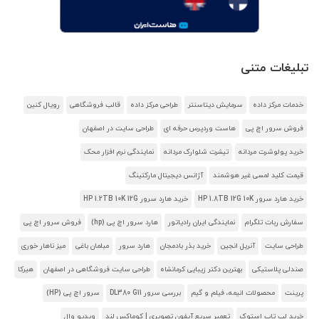
تبلیغات متنی
خدمات مرکز داده
سرمایش دیتاسنتر
طراحی مرکز داده
قالب فروشگاهی
رویال کنین
فروش سرور اچ پی
هاست وردپرس حرفه ای
طراحی سایت در اصفهان
خرید پولوشرت مردانه
تیشرت شلوارک مردانه
نمایندگی نرم افزار محک
قیمت کلید لمسی غیر هوشمند
آژانس دیجیتال مارکتینگ
خرید هارد سرور HP 1.8TB 12G 10K
خرید هارد سرور HP 1.2TB 10K 12G
سفارش ربات تلگرام
نمایندگی ایران رادیاتور
هارد سرور اچ پی (hp)
فروش سرور اچ پی
طراحی سایت
آنریل انجین
خرید بذر بادمجان
هارد سرور
مبلمان باغی
میز ناهار خوری
صندلی پلاستیکی
بهترین دکتر زیبایی کرمانشاه
طراحی سایت فروشگاهی در اصفهان
هیرکا
پرینت
محصولات انیمه، فیلم و گیم
بررسی سرور DL380 G11
سرور اچ پی (HP)
خرید لپ تاپ استوک
تعمیر سریع آیفون تصویری | کوماکس لند
ویدیو وال