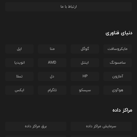
ارتباط با ما
دنیای فناوری
مایکروسافت
گوگل
متا
اپل
سامسونگ
اینتل
AMD
انویدیا
آمازون
HP
دل
تسلا
هوآوی
سیسکو
تلگرام
ایکس
مراکز داده
سرمایش مراکز داده
برق مراکز داده