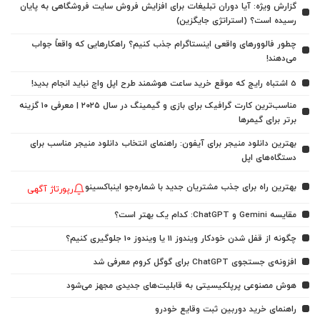
گزارش ویژه: آیا دوران تبلیغات برای افزایش فروش سایت فروشگاهی به پایان
رسیده است؟ (استراتژی جایگزین)
چطور فالوورهای واقعی اینستاگرام جذب کنیم؟ راهکارهایی که واقعاً جواب
می‌دهند!
5 اشتباه رایج که موقع خرید ساعت هوشمند طرح اپل واچ نباید انجام بدید!
مناسب‌ترین کارت گرافیک برای بازی و گیمینگ در سال ۲۰۲۵ | معرفی ۱۰ گزینه
برتر برای گیمرها
بهترین دانلود منیجر برای آیفون: راهنمای انتخاب دانلود منیجر مناسب برای
دستگاه‌های اپل
بهترین راه برای جذب مشتریان جدید با شماره‌جو اینباکسینو
رپورتاژ آگهی
مقایسه Gemini و ChatGPT: کدام یک بهتر است؟
چگونه از قفل شدن خودکار ویندوز 11 یا ویندوز 10 جلوگیری کنیم؟
افزونه‌ی جستجوی ChatGPT برای گوگل کروم معرفی شد
هوش مصنوعی پرپلکیسیتی به قابلیت‌های جدیدی مجهز می‌شود
راهنمای خرید دوربین ثبت وقایع خودرو