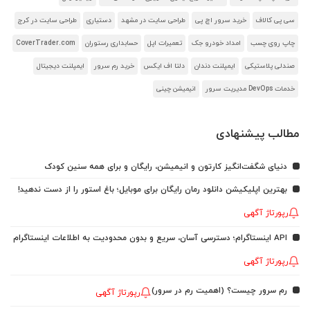
سی پی کالاف
خرید سرور اچ پی
طراحی سایت در مشهد
دستیاری
طراحی سایت در کرج
چاپ روی چسب
امداد خودرو جک
تعمیرات اپل
حسابداری رستوران
CoverTrader.com
صندلی پلاستیکی
ایمپلنت دندان
دلتا اف ایکس
خرید رم سرور
ایمپلنت دیجیتال
خدمات DevOps مدیریت سرور
انیمیشن چینی
مطالب پیشنهادی
دنیای شگفت‌انگیز کارتون و انیمیشن، رایگان و برای همه سنین کودک
بهترین اپلیکیشن دانلود رمان رایگان برای موبایل؛ باغ استور را از دست ندهید!
رپورتاژ آگهی
API اینستاگرام؛ دسترسی آسان، سریع و بدون محدودیت به اطلاعات اینستاگرام
رپورتاژ آگهی
رم سرور چیست؟ (اهمیت رم در سرور)
رپورتاژ آگهی