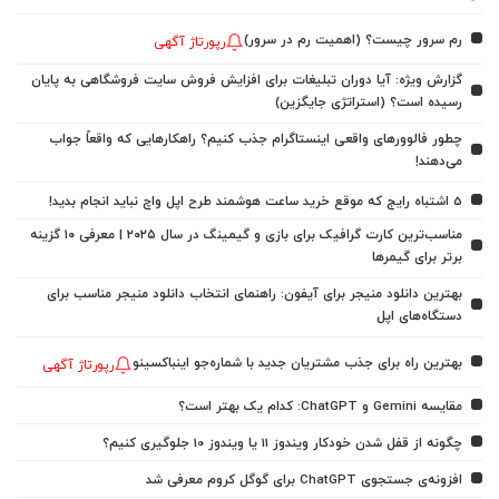
رم سرور چیست؟ (اهمیت رم در سرور)
رپورتاژ آگهی
گزارش ویژه: آیا دوران تبلیغات برای افزایش فروش سایت فروشگاهی به پایان
رسیده است؟ (استراتژی جایگزین)
چطور فالوورهای واقعی اینستاگرام جذب کنیم؟ راهکارهایی که واقعاً جواب
می‌دهند!
5 اشتباه رایج که موقع خرید ساعت هوشمند طرح اپل واچ نباید انجام بدید!
مناسب‌ترین کارت گرافیک برای بازی و گیمینگ در سال ۲۰۲۵ | معرفی ۱۰ گزینه
برتر برای گیمرها
بهترین دانلود منیجر برای آیفون: راهنمای انتخاب دانلود منیجر مناسب برای
دستگاه‌های اپل
بهترین راه برای جذب مشتریان جدید با شماره‌جو اینباکسینو
رپورتاژ آگهی
مقایسه Gemini و ChatGPT: کدام یک بهتر است؟
چگونه از قفل شدن خودکار ویندوز 11 یا ویندوز 10 جلوگیری کنیم؟
افزونه‌ی جستجوی ChatGPT برای گوگل کروم معرفی شد