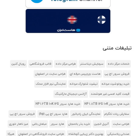
تبلیغات متنی
خدمات مرکز داده
سرمایش دیتاسنتر
طراحی مرکز داده
قالب فروشگاهی
رویال کنین
فروش سرور اچ پی
هاست وردپرس حرفه ای
طراحی سایت در اصفهان
خرید پولوشرت مردانه
تیشرت شلوارک مردانه
نمایندگی نرم افزار محک
قیمت کلید لمسی غیر هوشمند
آژانس دیجیتال مارکتینگ
خرید هارد سرور HP 1.8TB 12G 10K
خرید هارد سرور HP 1.2TB 10K 12G
سفارش ربات تلگرام
نمایندگی ایران رادیاتور
هارد سرور اچ پی (hp)
فروش سرور اچ پی
طراحی سایت
آنریل انجین
خرید بذر بادمجان
هارد سرور
مبلمان باغی
میز ناهار خوری
صندلی پلاستیکی
بهترین دکتر زیبایی کرمانشاه
طراحی سایت فروشگاهی در اصفهان
هیرکا