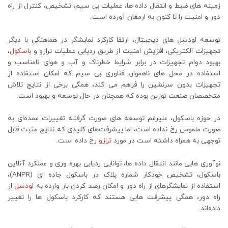
زمینه های ضبط و انتقال داده ها، عملیات بی سیم، تشخیص، کنترل از راه
دور و امنیت را تا کنون به ارمغان آورده است.
توسعه لودسل های دیجیتال، ارتقا کارکرد نمایشگر در هماهنگی با دیگر
تجهیزات الکتریکی، افزایش امنیت از طریق ردیابی عملیات ترازو و
باسکول
،
بهبود دوام تجهیزات در برابر شرایط خطرناک و آب و هوای نامناسب و
استفاده در محل های ناهموار، فناوری بی سیم که امکان استفاده از
تجهیزات بدون سرنشین را فراهم می کند، همگی برخی از نتایج تلاش
متخصصان صنعت توزین بوده که همچنان در حال توسعه و بهبود است.
در حوزه باسکول، علیرغم توسعه های صورت گرفته تغییرات عمده‌ای به
صورت ملموس رخ نداده است، اما پیشرفت‌های کلیدی که نتایج مثبت قابل
توجهی به همراه داشته است در مورد
ترازو
رخ داده است.
نوآوری هایی مانند انتقال داده ها، توانایی ردیابی بهره وری و عملکرد آنلاین
باسکول، تشخیص خودکار شماره پلاک در باسکول جاده ای (ANPR)،
استفاده از نمایشگرهای از راه دور و امکان رصد کردن بار وارده به
لودسل
از
راه دور، همگی پیشرفت هایی هستند که کارکرد باسکول ها را تغییر
داده‌اند.