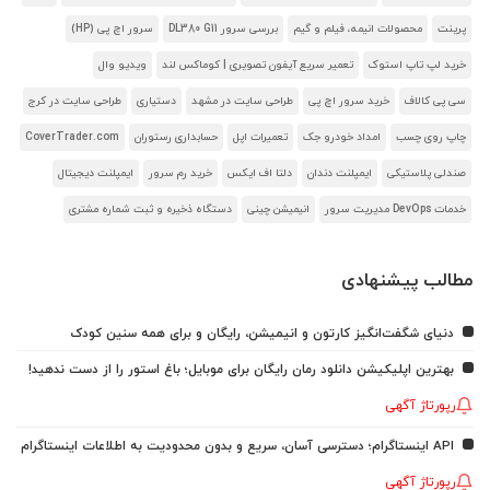
پرینت
محصولات انیمه، فیلم و گیم
بررسی سرور DL380 G11
سرور اچ پی (HP)
خرید لپ تاپ استوک
تعمیر سریع آیفون تصویری | کوماکس لند
ویدیو وال
سی پی کالاف
خرید سرور اچ پی
طراحی سایت در مشهد
دستیاری
طراحی سایت در کرج
چاپ روی چسب
امداد خودرو جک
تعمیرات اپل
حسابداری رستوران
CoverTrader.com
صندلی پلاستیکی
ایمپلنت دندان
دلتا اف ایکس
خرید رم سرور
ایمپلنت دیجیتال
خدمات DevOps مدیریت سرور
انیمیشن چینی
دستگاه ذخیره و ثبت شماره مشتری
مطالب پیشنهادی
دنیای شگفت‌انگیز کارتون و انیمیشن، رایگان و برای همه سنین کودک
بهترین اپلیکیشن دانلود رمان رایگان برای موبایل؛ باغ استور را از دست ندهید!
رپورتاژ آگهی
API اینستاگرام؛ دسترسی آسان، سریع و بدون محدودیت به اطلاعات اینستاگرام
رپورتاژ آگهی