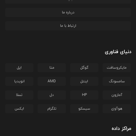
درباره ما
ارتباط با ما
دنیای فناوری
مایکروسافت
گوگل
متا
اپل
سامسونگ
اینتل
AMD
انویدیا
آمازون
HP
دل
تسلا
هوآوی
سیسکو
تلگرام
ایکس
مراکز داده