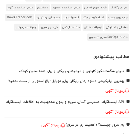
سی پی کالاف
خرید سرور اچ پی
طراحی سایت در مشهد
دستیاری
طراحی سایت در کرج
چاپ روی چسب
امداد خودرو جک
تعمیرات اپل
حسابداری رستوران
CoverTrader.com
صندلی پلاستیکی
ایمپلنت دندان
دلتا اف ایکس
خرید رم سرور
ایمپلنت دیجیتال
خدمات DevOps مدیریت سرور
مطالب پیشنهادی
دنیای شگفت‌انگیز کارتون و انیمیشن، رایگان و برای همه سنین کودک
بهترین اپلیکیشن دانلود رمان رایگان برای موبایل؛ باغ استور را از دست ندهید!
رپورتاژ آگهی
API اینستاگرام؛ دسترسی آسان، سریع و بدون محدودیت به اطلاعات اینستاگرام
رپورتاژ آگهی
رم سرور چیست؟ (اهمیت رم در سرور)
رپورتاژ آگهی