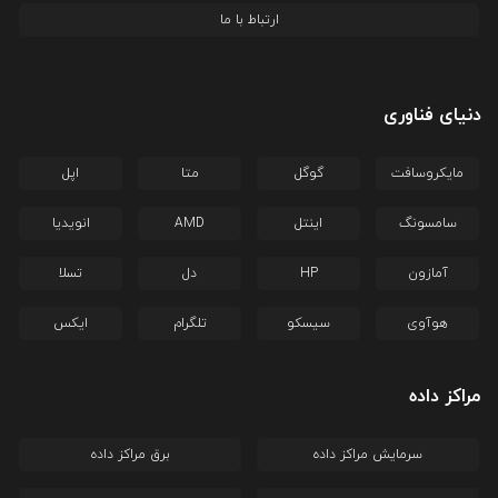
ارتباط با ما
دنیای فناوری
مایکروسافت
گوگل
متا
اپل
سامسونگ
اینتل
AMD
انویدیا
آمازون
HP
دل
تسلا
هوآوی
سیسکو
تلگرام
ایکس
مراکز داده
سرمایش مراکز داده
برق مراکز داده