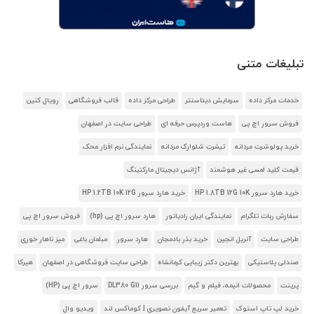
تبلیغات متنی
خدمات مرکز داده
سرمایش دیتاسنتر
طراحی مرکز داده
قالب فروشگاهی
رویال کنین
فروش سرور اچ پی
هاست وردپرس حرفه ای
طراحی سایت در اصفهان
خرید پولوشرت مردانه
تیشرت شلوارک مردانه
نمایندگی نرم افزار محک
قیمت کلید لمسی غیر هوشمند
آژانس دیجیتال مارکتینگ
خرید هارد سرور HP 1.8TB 12G 10K
خرید هارد سرور HP 1.2TB 10K 12G
سفارش ربات تلگرام
نمایندگی ایران رادیاتور
هارد سرور اچ پی (hp)
فروش سرور اچ پی
طراحی سایت
آنریل انجین
خرید بذر بادمجان
هارد سرور
مبلمان باغی
میز ناهار خوری
صندلی پلاستیکی
بهترین دکتر زیبایی کرمانشاه
طراحی سایت فروشگاهی در اصفهان
هیرکا
پرینت
محصولات انیمه، فیلم و گیم
بررسی سرور DL380 G11
سرور اچ پی (HP)
خرید لپ تاپ استوک
تعمیر سریع آیفون تصویری | کوماکس لند
ویدیو وال