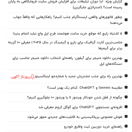
گزارش ویژه: آیا دوران تبلیغات برای افزایش فروش سایت فروشگاهی به پایان
رسیده است؟ (استراتژی جایگزین)
چطور فالوورهای واقعی اینستاگرام جذب کنیم؟ راهکارهایی که واقعاً جواب
می‌دهند!
5 اشتباه رایج که موقع خرید ساعت هوشمند طرح اپل واچ نباید انجام بدید!
مناسب‌ترین کارت گرافیک برای بازی و گیمینگ در سال ۲۰۲۵ | معرفی ۱۰ گزینه
برتر برای گیمرها
بهترین دانلود منیجر برای آیفون: راهنمای انتخاب دانلود منیجر مناسب برای
دستگاه‌های اپل
بهترین راه برای جذب مشتریان جدید با شماره‌جو اینباکسینو
رپورتاژ آگهی
مقایسه Gemini و ChatGPT: کدام یک بهتر است؟
چگونه از قفل شدن خودکار ویندوز 11 یا ویندوز 10 جلوگیری کنیم؟
افزونه‌ی جستجوی ChatGPT برای گوگل کروم معرفی شد
هوش مصنوعی پرپلکیسیتی به قابلیت‌های جدیدی مجهز می‌شود
راهنمای خرید دوربین ثبت وقایع خودرو