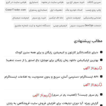
سی پی کالاف
خرید سرور اچ پی
طراحی سایت در مشهد
دستیاری
طراحی سایت در کرج
چاپ روی چسب
امداد خودرو جک
تعمیرات اپل
حسابداری رستوران
CoverTrader.com
صندلی پلاستیکی
ایمپلنت دندان
دلتا اف ایکس
خرید رم سرور
ایمپلنت دیجیتال
خدمات DevOps مدیریت سرور
انیمیشن چینی
دستگاه ذخیره و ثبت شماره مشتری
مطالب پیشنهادی
دنیای شگفت‌انگیز کارتون و انیمیشن، رایگان و برای همه سنین کودک
بهترین اپلیکیشن دانلود رمان رایگان برای موبایل؛ باغ استور را از دست ندهید!
رپورتاژ آگهی
API اینستاگرام؛ دسترسی آسان، سریع و بدون محدودیت به اطلاعات اینستاگرام
رپورتاژ آگهی
رم سرور چیست؟ (اهمیت رم در سرور)
رپورتاژ آگهی
گزارش ویژه: آیا دوران تبلیغات برای افزایش فروش سایت فروشگاهی به پایان