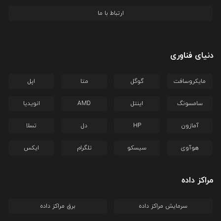
ارتباط با ما
دنیای فناوری
مایکروسافت
گوگل
متا
اپل
سامسونگ
اینتل
AMD
انویدیا
آمازون
HP
دل
تسلا
هوآوی
سیسکو
تلگرام
ایکس
مراکز داده
سرمایش مراکز داده
برق مراکز داده