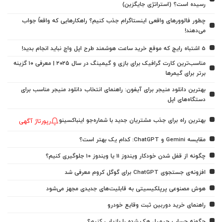
رسیده است؟ (استراتژی جایگزین)
چطور فالوورهای واقعی اینستاگرام جذب کنیم؟ راهکارهایی که واقعاً جواب
می‌دهند!
5 اشتباه رایج که موقع خرید ساعت هوشمند طرح اپل واچ نباید انجام بدید!
مناسب‌ترین کارت گرافیک برای بازی و گیمینگ در سال ۲۰۲۵ | معرفی ۱۰ گزینه
برتر برای گیمرها
بهترین دانلود منیجر برای آیفون: راهنمای انتخاب دانلود منیجر مناسب برای
دستگاه‌های اپل
بهترین راه برای جذب مشتریان جدید با شماره‌جو اینباکسینو
رپورتاژ آگهی
مقایسه Gemini و ChatGPT: کدام یک بهتر است؟
چگونه از قفل شدن خودکار ویندوز 11 یا ویندوز 10 جلوگیری کنیم؟
افزونه‌ی جستجوی ChatGPT برای گوگل کروم معرفی شد
هوش مصنوعی پرپلکیسیتی به قابلیت‌های جدیدی مجهز می‌شود
راهنمای خرید دوربین ثبت وقایع خودرو
چگونه حساب جیمیل هک شده را بازیابی کنیم؟