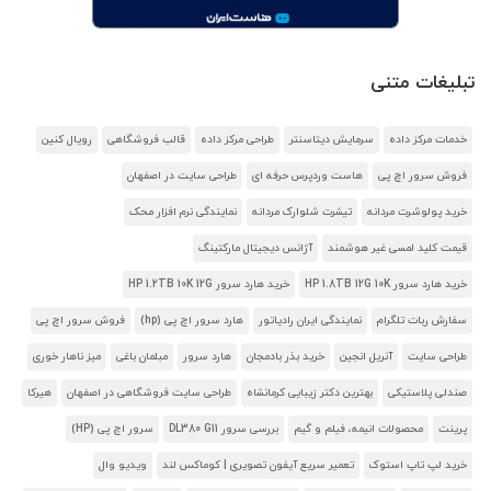
تبلیغات متنی
خدمات مرکز داده
سرمایش دیتاسنتر
طراحی مرکز داده
قالب فروشگاهی
رویال کنین
فروش سرور اچ پی
هاست وردپرس حرفه ای
طراحی سایت در اصفهان
خرید پولوشرت مردانه
تیشرت شلوارک مردانه
نمایندگی نرم افزار محک
قیمت کلید لمسی غیر هوشمند
آژانس دیجیتال مارکتینگ
خرید هارد سرور HP 1.8TB 12G 10K
خرید هارد سرور HP 1.2TB 10K 12G
سفارش ربات تلگرام
نمایندگی ایران رادیاتور
هارد سرور اچ پی (hp)
فروش سرور اچ پی
طراحی سایت
آنریل انجین
خرید بذر بادمجان
هارد سرور
مبلمان باغی
میز ناهار خوری
صندلی پلاستیکی
بهترین دکتر زیبایی کرمانشاه
طراحی سایت فروشگاهی در اصفهان
هیرکا
پرینت
محصولات انیمه، فیلم و گیم
بررسی سرور DL380 G11
سرور اچ پی (HP)
خرید لپ تاپ استوک
تعمیر سریع آیفون تصویری | کوماکس لند
ویدیو وال