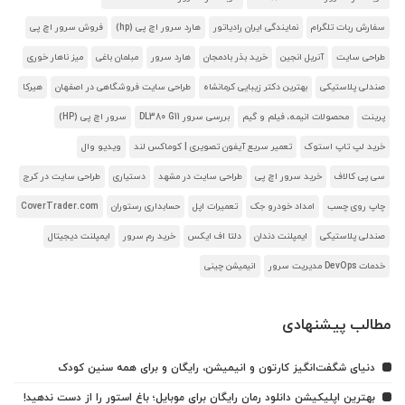
سفارش ربات تلگرام
نمایندگی ایران رادیاتور
هارد سرور اچ پی (hp)
فروش سرور اچ پی
طراحی سایت
آنریل انجین
خرید بذر بادمجان
هارد سرور
مبلمان باغی
میز ناهار خوری
صندلی پلاستیکی
بهترین دکتر زیبایی کرمانشاه
طراحی سایت فروشگاهی در اصفهان
هیرکا
پرینت
محصولات انیمه، فیلم و گیم
بررسی سرور DL380 G11
سرور اچ پی (HP)
خرید لپ تاپ استوک
تعمیر سریع آیفون تصویری | کوماکس لند
ویدیو وال
سی پی کالاف
خرید سرور اچ پی
طراحی سایت در مشهد
دستیاری
طراحی سایت در کرج
چاپ روی چسب
امداد خودرو جک
تعمیرات اپل
حسابداری رستوران
CoverTrader.com
صندلی پلاستیکی
ایمپلنت دندان
دلتا اف ایکس
خرید رم سرور
ایمپلنت دیجیتال
خدمات DevOps مدیریت سرور
انیمیشن چینی
مطالب پیشنهادی
دنیای شگفت‌انگیز کارتون و انیمیشن، رایگان و برای همه سنین کودک
بهترین اپلیکیشن دانلود رمان رایگان برای موبایل؛ باغ استور را از دست ندهید!