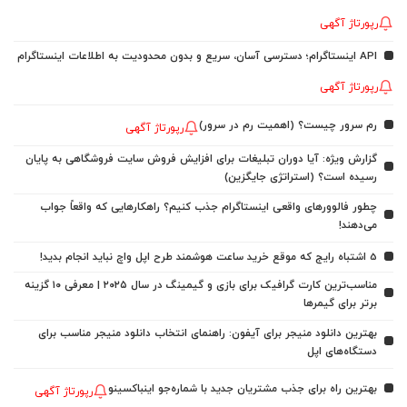
رپورتاژ آگهی
API اینستاگرام؛ دسترسی آسان، سریع و بدون محدودیت به اطلاعات اینستاگرام
رپورتاژ آگهی
رم سرور چیست؟ (اهمیت رم در سرور)
رپورتاژ آگهی
گزارش ویژه: آیا دوران تبلیغات برای افزایش فروش سایت فروشگاهی به پایان
رسیده است؟ (استراتژی جایگزین)
چطور فالوورهای واقعی اینستاگرام جذب کنیم؟ راهکارهایی که واقعاً جواب
می‌دهند!
5 اشتباه رایج که موقع خرید ساعت هوشمند طرح اپل واچ نباید انجام بدید!
مناسب‌ترین کارت گرافیک برای بازی و گیمینگ در سال ۲۰۲۵ | معرفی ۱۰ گزینه
برتر برای گیمرها
بهترین دانلود منیجر برای آیفون: راهنمای انتخاب دانلود منیجر مناسب برای
دستگاه‌های اپل
بهترین راه برای جذب مشتریان جدید با شماره‌جو اینباکسینو
رپورتاژ آگهی