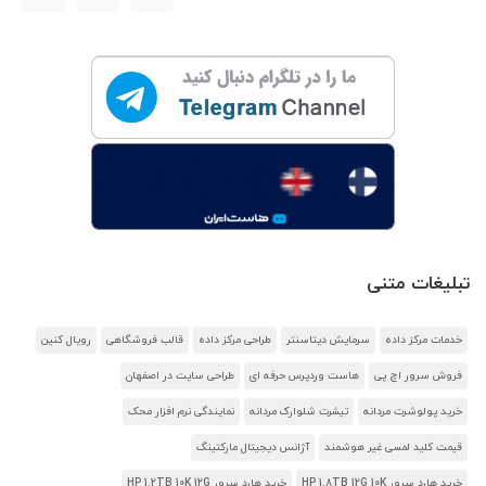
تبلیغات متنی
خدمات مرکز داده
سرمایش دیتاسنتر
طراحی مرکز داده
قالب فروشگاهی
رویال کنین
فروش سرور اچ پی
هاست وردپرس حرفه ای
طراحی سایت در اصفهان
خرید پولوشرت مردانه
تیشرت شلوارک مردانه
نمایندگی نرم افزار محک
قیمت کلید لمسی غیر هوشمند
آژانس دیجیتال مارکتینگ
خرید هارد سرور HP 1.8TB 12G 10K
خرید هارد سرور HP 1.2TB 10K 12G