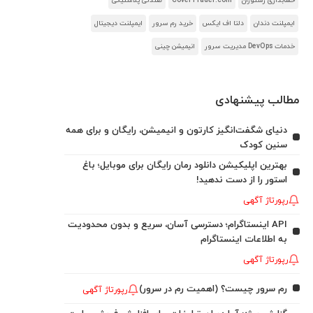
حسابداری رستوران
CoverTrader.com
صندلی پلاستیکی
ایمپلنت دندان
دلتا اف ایکس
خرید رم سرور
ایمپلنت دیجیتال
خدمات DevOps مدیریت سرور
انیمیشن چینی
مطالب پیشنهادی
دنیای شگفت‌انگیز کارتون و انیمیشن، رایگان و برای همه
سنین کودک
بهترین اپلیکیشن دانلود رمان رایگان برای موبایل؛ باغ
استور را از دست ندهید!
رپورتاژ آگهی
API اینستاگرام؛ دسترسی آسان، سریع و بدون محدودیت
به اطلاعات اینستاگرام
رپورتاژ آگهی
رم سرور چیست؟ (اهمیت رم در سرور)
رپورتاژ آگهی