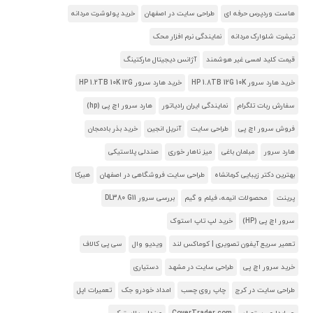
هاست وردپرس حرفه ای
طراحی سایت در اصفهان
خرید پولوشرت مردانه
تیشرت شلوارک مردانه
نمایندگی نرم افزار محک
قیمت کلید لمسی غیر هوشمند
آژانس دیجیتال مارکتینگ
خرید هارد سرور HP 1.8TB 12G 10K
خرید هارد سرور HP 1.2TB 10K 12G
سفارش ربات تلگرام
نمایندگی ایران رادیاتور
هارد سرور اچ پی (hp)
فروش سرور اچ پی
طراحی سایت
آنریل انجین
خرید بذر بادمجان
هارد سرور
مبلمان باغی
میز ناهار خوری
صندلی پلاستیکی
بهترین دکتر زیبایی کرمانشاه
طراحی سایت فروشگاهی در اصفهان
هیرکا
پرینت
محصولات انیمه، فیلم و گیم
بررسی سرور DL380 G11
سرور اچ پی (HP)
خرید لپ تاپ استوک
تعمیر سریع آیفون تصویری | کوماکس لند
ویدیو وال
سی پی کالاف
خرید سرور اچ پی
طراحی سایت در مشهد
دستیاری
طراحی سایت در کرج
چاپ روی چسب
امداد خودرو جک
تعمیرات اپل