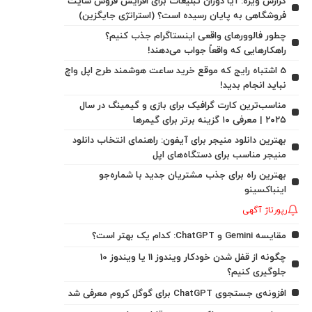
گزارش ویژه: آیا دوران تبلیغات برای افزایش فروش سایت
فروشگاهی به پایان رسیده است؟ (استراتژی جایگزین)
چطور فالوورهای واقعی اینستاگرام جذب کنیم؟
راهکارهایی که واقعاً جواب می‌دهند!
5 اشتباه رایج که موقع خرید ساعت هوشمند طرح اپل واچ
نباید انجام بدید!
مناسب‌ترین کارت گرافیک برای بازی و گیمینگ در سال
۲۰۲۵ | معرفی ۱۰ گزینه برتر برای گیمرها
بهترین دانلود منیجر برای آیفون: راهنمای انتخاب دانلود
منیجر مناسب برای دستگاه‌های اپل
بهترین راه برای جذب مشتریان جدید با شماره‌جو
اینباکسینو
رپورتاژ آگهی
مقایسه Gemini و ChatGPT: کدام یک بهتر است؟
چگونه از قفل شدن خودکار ویندوز 11 یا ویندوز 10
جلوگیری کنیم؟
افزونه‌ی جستجوی ChatGPT برای گوگل کروم معرفی شد