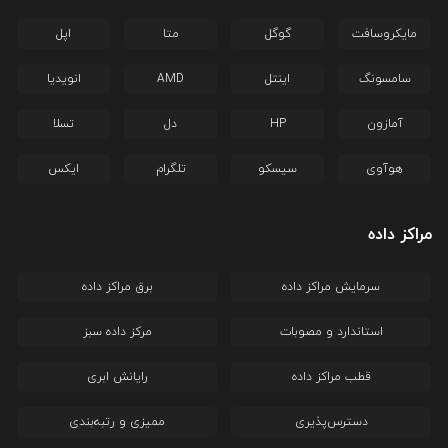
مایکروسافت
گوگل
متا
اپل
سامسونگ
اینتل
AMD
انویدیا
آمازون
HP
دل
تسلا
هوآوی
سیسکو
تلگرام
ایکس
مراکز داده
سرمایش مراکز داده
برق مراکز داده
استاندارد و مصوبات
مرکز داده سبز
قطب مراکز داده
رایانش ابری
دسترس‌پذیری
ممیزی و رتبه‌بندی