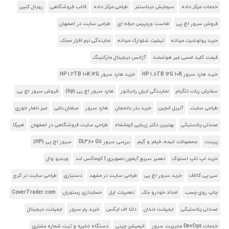
خدمات مرکز داده
سرمایش دیتاسنتر
طراحی مرکز داده
قالب فروشگاهی
رویال کنین
فروش سرور اچ پی
هاست وردپرس حرفه ای
طراحی سایت در اصفهان
خرید پولوشرت مردانه
تیشرت شلوارک مردانه
نمایندگی نرم افزار محک
قیمت کلید لمسی غیر هوشمند
آژانس دیجیتال مارکتینگ
خرید هارد سرور HP 1.8TB 12G 10K
خرید هارد سرور HP 1.2TB 10K 12G
سفارش ربات تلگرام
نمایندگی ایران رادیاتور
هارد سرور اچ پی (hp)
فروش سرور اچ پی
طراحی سایت
آنریل انجین
خرید بذر بادمجان
هارد سرور
مبلمان باغی
میز ناهار خوری
صندلی پلاستیکی
بهترین دکتر زیبایی کرمانشاه
طراحی سایت فروشگاهی در اصفهان
هیرکا
پرینت
محصولات انیمه، فیلم و گیم
بررسی سرور DL380 G11
سرور اچ پی (HP)
خرید لپ تاپ استوک
تعمیر سریع آیفون تصویری | کوماکس لند
ویدیو وال
سی پی کالاف
خرید سرور اچ پی
طراحی سایت در مشهد
دستیاری
طراحی سایت در کرج
چاپ روی چسب
امداد خودرو جک
تعمیرات اپل
حسابداری رستوران
CoverTrader.com
صندلی پلاستیکی
ایمپلنت دندان
دلتا اف ایکس
خرید رم سرور
ایمپلنت دیجیتال
خدمات DevOps مدیریت سرور
انیمیشن چینی
دستگاه ذخیره و ثبت شماره مشتری