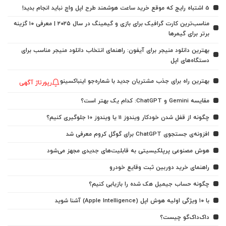
5 اشتباه رایج که موقع خرید ساعت هوشمند طرح اپل واچ نباید انجام بدید!
مناسب‌ترین کارت گرافیک برای بازی و گیمینگ در سال ۲۰۲۵ | معرفی ۱۰ گزینه
برتر برای گیمرها
بهترین دانلود منیجر برای آیفون: راهنمای انتخاب دانلود منیجر مناسب برای
دستگاه‌های اپل
بهترین راه برای جذب مشتریان جدید با شماره‌جو اینباکسینو
رپورتاژ آگهی
مقایسه Gemini و ChatGPT: کدام یک بهتر است؟
چگونه از قفل شدن خودکار ویندوز 11 یا ویندوز 10 جلوگیری کنیم؟
افزونه‌ی جستجوی ChatGPT برای گوگل کروم معرفی شد
هوش مصنوعی پرپلکیسیتی به قابلیت‌های جدیدی مجهز می‌شود
راهنمای خرید دوربین ثبت وقایع خودرو
چگونه حساب جیمیل هک شده را بازیابی کنیم؟
با ۱۰ ویژگی اولیه هوش اپل (Apple Intelligence) آشنا شوید
داک‌داک‌گو چیست؟