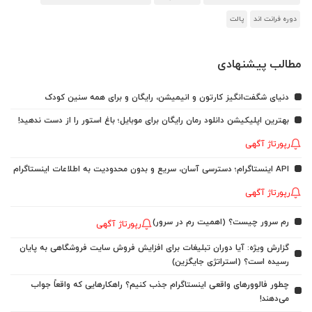
دوره فرانت اند
پالت
مطالب پیشنهادی
دنیای شگفت‌انگیز کارتون و انیمیشن، رایگان و برای همه سنین کودک
بهترین اپلیکیشن دانلود رمان رایگان برای موبایل؛ باغ استور را از دست ندهید!
رپورتاژ آگهی
API اینستاگرام؛ دسترسی آسان، سریع و بدون محدودیت به اطلاعات اینستاگرام
رپورتاژ آگهی
رم سرور چیست؟ (اهمیت رم در سرور)
رپورتاژ آگهی
گزارش ویژه: آیا دوران تبلیغات برای افزایش فروش سایت فروشگاهی به پایان
رسیده است؟ (استراتژی جایگزین)
چطور فالوورهای واقعی اینستاگرام جذب کنیم؟ راهکارهایی که واقعاً جواب
می‌دهند!