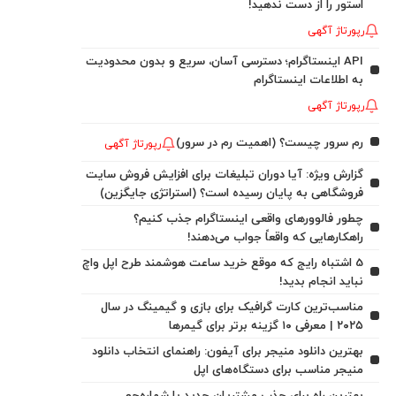
استور را از دست ندهید!
رپورتاژ آگهی
API اینستاگرام؛ دسترسی آسان، سریع و بدون محدودیت
به اطلاعات اینستاگرام
رپورتاژ آگهی
رم سرور چیست؟ (اهمیت رم در سرور)
رپورتاژ آگهی
گزارش ویژه: آیا دوران تبلیغات برای افزایش فروش سایت
فروشگاهی به پایان رسیده است؟ (استراتژی جایگزین)
چطور فالوورهای واقعی اینستاگرام جذب کنیم؟
راهکارهایی که واقعاً جواب می‌دهند!
5 اشتباه رایج که موقع خرید ساعت هوشمند طرح اپل واچ
نباید انجام بدید!
مناسب‌ترین کارت گرافیک برای بازی و گیمینگ در سال
۲۰۲۵ | معرفی ۱۰ گزینه برتر برای گیمرها
بهترین دانلود منیجر برای آیفون: راهنمای انتخاب دانلود
منیجر مناسب برای دستگاه‌های اپل
بهترین راه برای جذب مشتریان جدید با شماره‌جو