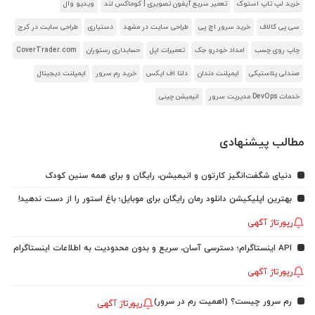
خرید لپ تاپ استوک
تعمیر سریع آیفون تصویری | کوماکس لند
ویدیو وال
سی پی کالاف
خرید سرور اچ پی
طراحی سایت در مشهد
دستیاری
طراحی سایت در کرج
چاپ روی چسب
امداد خودرو جک
تعمیرات اپل
حسابداری رستوران
CoverTrader.com
صندلی پلاستیکی
ایمپلنت دندان
دلتا اف ایکس
خرید رم سرور
ایمپلنت دیجیتال
خدمات DevOps مدیریت سرور
انیمیشن چینی
مطالب پیشنهادی
دنیای شگفت‌انگیز کارتون و انیمیشن، رایگان و برای همه سنین کودک
بهترین اپلیکیشن دانلود رمان رایگان برای موبایل؛ باغ استور را از دست ندهید!
رپورتاژ آگهی
API اینستاگرام؛ دسترسی آسان، سریع و بدون محدودیت به اطلاعات اینستاگرام
رپورتاژ آگهی
رم سرور چیست؟ (اهمیت رم در سرور)
رپورتاژ آگهی