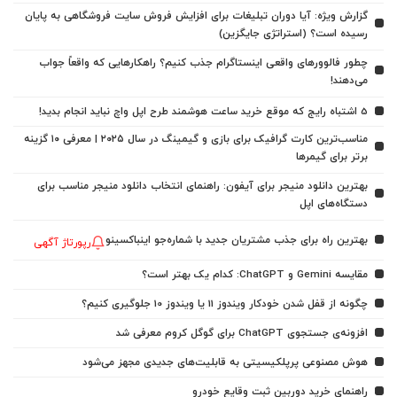
گزارش ویژه: آیا دوران تبلیغات برای افزایش فروش سایت فروشگاهی به پایان
رسیده است؟ (استراتژی جایگزین)
چطور فالوورهای واقعی اینستاگرام جذب کنیم؟ راهکارهایی که واقعاً جواب
می‌دهند!
5 اشتباه رایج که موقع خرید ساعت هوشمند طرح اپل واچ نباید انجام بدید!
مناسب‌ترین کارت گرافیک برای بازی و گیمینگ در سال ۲۰۲۵ | معرفی ۱۰ گزینه
برتر برای گیمرها
بهترین دانلود منیجر برای آیفون: راهنمای انتخاب دانلود منیجر مناسب برای
دستگاه‌های اپل
بهترین راه برای جذب مشتریان جدید با شماره‌جو اینباکسینو
رپورتاژ آگهی
مقایسه Gemini و ChatGPT: کدام یک بهتر است؟
چگونه از قفل شدن خودکار ویندوز 11 یا ویندوز 10 جلوگیری کنیم؟
افزونه‌ی جستجوی ChatGPT برای گوگل کروم معرفی شد
هوش مصنوعی پرپلکیسیتی به قابلیت‌های جدیدی مجهز می‌شود
راهنمای خرید دوربین ثبت وقایع خودرو