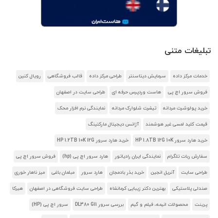
تبلیغات متنی
خدمات مرکز داده
سرمایش دیتاسنتر
طراحی مرکز داده
قالب فروشگاهی
رویال کنین
فروش سرور اچ پی
هاست وردپرس حرفه ای
طراحی سایت در اصفهان
خرید پولوشرت مردانه
تیشرت شلوارک مردانه
نمایندگی نرم افزار محک
قیمت کلید لمسی غیر هوشمند
آژانس دیجیتال مارکتینگ
خرید هارد سرور HP 1.8TB 12G 10K
خرید هارد سرور HP 1.2TB 10K 12G
سفارش ربات تلگرام
نمایندگی ایران رادیاتور
هارد سرور اچ پی (hp)
فروش سرور اچ پی
طراحی سایت
آنریل انجین
خرید بذر بادمجان
هارد سرور
مبلمان باغی
میز ناهار خوری
صندلی پلاستیکی
بهترین دکتر زیبایی کرمانشاه
طراحی سایت فروشگاهی در اصفهان
هیرکا
پرینت
محصولات انیمه، فیلم و گیم
بررسی سرور DL380 G11
سرور اچ پی (HP)