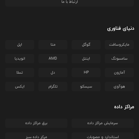
ارتباط با ما
دنیای فناوری
مایکروسافت
گوگل
متا
اپل
سامسونگ
اینتل
AMD
انویدیا
آمازون
HP
دل
تسلا
هوآوی
سیسکو
تلگرام
ایکس
مراکز داده
سرمایش مراکز داده
برق مراکز داده
استاندارد و مصوبات
مرکز داده سبز