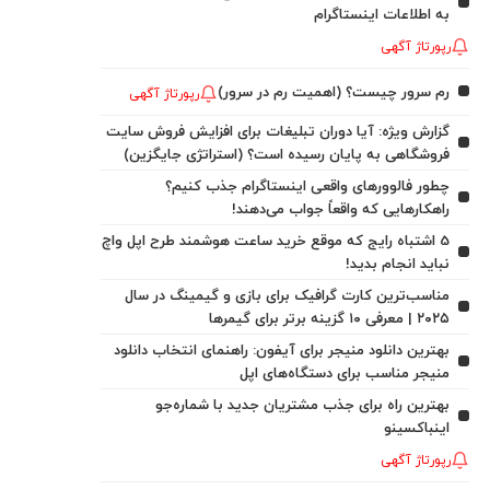
به اطلاعات اینستاگرام
رپورتاژ آگهی
رم سرور چیست؟ (اهمیت رم در سرور)
رپورتاژ آگهی
گزارش ویژه: آیا دوران تبلیغات برای افزایش فروش سایت
فروشگاهی به پایان رسیده است؟ (استراتژی جایگزین)
چطور فالوورهای واقعی اینستاگرام جذب کنیم؟
راهکارهایی که واقعاً جواب می‌دهند!
5 اشتباه رایج که موقع خرید ساعت هوشمند طرح اپل واچ
نباید انجام بدید!
مناسب‌ترین کارت گرافیک برای بازی و گیمینگ در سال
۲۰۲۵ | معرفی ۱۰ گزینه برتر برای گیمرها
بهترین دانلود منیجر برای آیفون: راهنمای انتخاب دانلود
منیجر مناسب برای دستگاه‌های اپل
بهترین راه برای جذب مشتریان جدید با شماره‌جو
اینباکسینو
رپورتاژ آگهی