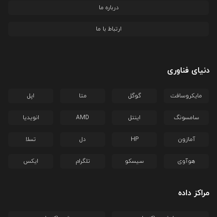
درباره ما
ارتباط با ما
دنیای فناوری
مایکروسافت
گوگل
متا
اپل
سامسونگ
اینتل
AMD
انویدیا
آمازون
HP
دل
تسلا
هوآوی
سیسکو
تلگرام
ایکس
مراکز داده