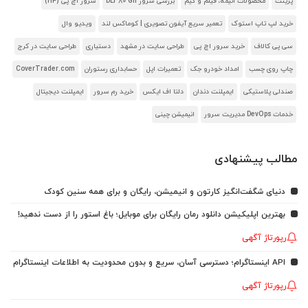
پرینت
محصولات انیمه، فیلم و گیم
بررسی سرور DL380 G11
سرور اچ پی (HP)
خرید لپ تاپ استوک
تعمیر سریع آیفون تصویری | کوماکس لند
ویدیو وال
سی پی کالاف
خرید سرور اچ پی
طراحی سایت در مشهد
دستیاری
طراحی سایت در کرج
چاپ روی چسب
امداد خودرو جک
تعمیرات اپل
حسابداری رستوران
CoverTrader.com
صندلی پلاستیکی
ایمپلنت دندان
دلتا اف ایکس
خرید رم سرور
ایمپلنت دیجیتال
خدمات DevOps مدیریت سرور
انیمیشن چینی
مطالب پیشنهادی
دنیای شگفت‌انگیز کارتون و انیمیشن، رایگان و برای همه سنین کودک
بهترین اپلیکیشن دانلود رمان رایگان برای موبایل؛ باغ استور را از دست ندهید!
رپورتاژ آگهی
API اینستاگرام؛ دسترسی آسان، سریع و بدون محدودیت به اطلاعات اینستاگرام
رپورتاژ آگهی