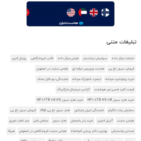
تبلیغات متنی
خدمات مرکز داده
سرمایش دیتاسنتر
طراحی مرکز داده
قالب فروشگاهی
رویال کنین
فروش سرور اچ پی
هاست وردپرس حرفه ای
طراحی سایت در اصفهان
خرید پولوشرت مردانه
تیشرت شلوارک مردانه
نمایندگی نرم افزار محک
قیمت کلید لمسی غیر هوشمند
آژانس دیجیتال مارکتینگ
خرید هارد سرور HP 1.8TB 12G 10K
خرید هارد سرور HP 1.2TB 10K 12G
سفارش ربات تلگرام
نمایندگی ایران رادیاتور
هارد سرور اچ پی (hp)
فروش سرور اچ پی
طراحی سایت
آنریل انجین
خرید بذر بادمجان
هارد سرور
مبلمان باغی
میز ناهار خوری
صندلی پلاستیکی
بهترین دکتر زیبایی کرمانشاه
طراحی سایت فروشگاهی در اصفهان
هیرکا