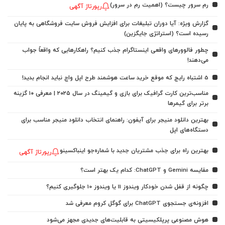
رم سرور چیست؟ (اهمیت رم در سرور)
رپورتاژ آگهی
گزارش ویژه: آیا دوران تبلیغات برای افزایش فروش سایت فروشگاهی به پایان
رسیده است؟ (استراتژی جایگزین)
چطور فالوورهای واقعی اینستاگرام جذب کنیم؟ راهکارهایی که واقعاً جواب
می‌دهند!
5 اشتباه رایج که موقع خرید ساعت هوشمند طرح اپل واچ نباید انجام بدید!
مناسب‌ترین کارت گرافیک برای بازی و گیمینگ در سال ۲۰۲۵ | معرفی ۱۰ گزینه
برتر برای گیمرها
بهترین دانلود منیجر برای آیفون: راهنمای انتخاب دانلود منیجر مناسب برای
دستگاه‌های اپل
بهترین راه برای جذب مشتریان جدید با شماره‌جو اینباکسینو
رپورتاژ آگهی
مقایسه Gemini و ChatGPT: کدام یک بهتر است؟
چگونه از قفل شدن خودکار ویندوز 11 یا ویندوز 10 جلوگیری کنیم؟
افزونه‌ی جستجوی ChatGPT برای گوگل کروم معرفی شد
هوش مصنوعی پرپلکیسیتی به قابلیت‌های جدیدی مجهز می‌شود