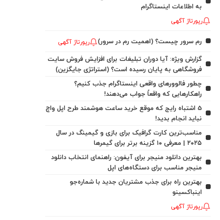
به اطلاعات اینستاگرام
رپورتاژ آگهی
رم سرور چیست؟ (اهمیت رم در سرور)
رپورتاژ آگهی
گزارش ویژه: آیا دوران تبلیغات برای افزایش فروش سایت
فروشگاهی به پایان رسیده است؟ (استراتژی جایگزین)
چطور فالوورهای واقعی اینستاگرام جذب کنیم؟
راهکارهایی که واقعاً جواب می‌دهند!
5 اشتباه رایج که موقع خرید ساعت هوشمند طرح اپل واچ
نباید انجام بدید!
مناسب‌ترین کارت گرافیک برای بازی و گیمینگ در سال
۲۰۲۵ | معرفی ۱۰ گزینه برتر برای گیمرها
بهترین دانلود منیجر برای آیفون: راهنمای انتخاب دانلود
منیجر مناسب برای دستگاه‌های اپل
بهترین راه برای جذب مشتریان جدید با شماره‌جو
اینباکسینو
رپورتاژ آگهی