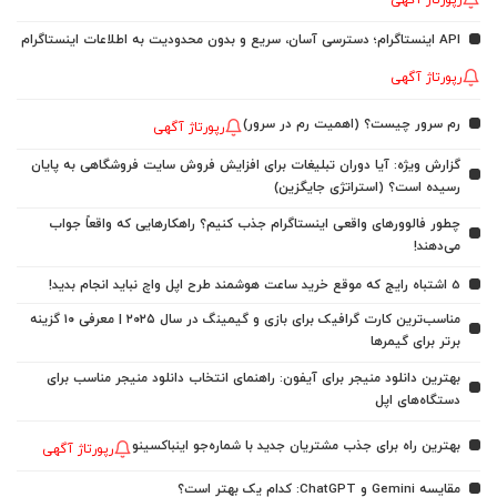
API اینستاگرام؛ دسترسی آسان، سریع و بدون محدودیت به اطلاعات اینستاگرام
رپورتاژ آگهی
رم سرور چیست؟ (اهمیت رم در سرور)
رپورتاژ آگهی
گزارش ویژه: آیا دوران تبلیغات برای افزایش فروش سایت فروشگاهی به پایان
رسیده است؟ (استراتژی جایگزین)
چطور فالوورهای واقعی اینستاگرام جذب کنیم؟ راهکارهایی که واقعاً جواب
می‌دهند!
5 اشتباه رایج که موقع خرید ساعت هوشمند طرح اپل واچ نباید انجام بدید!
مناسب‌ترین کارت گرافیک برای بازی و گیمینگ در سال ۲۰۲۵ | معرفی ۱۰ گزینه
برتر برای گیمرها
بهترین دانلود منیجر برای آیفون: راهنمای انتخاب دانلود منیجر مناسب برای
دستگاه‌های اپل
بهترین راه برای جذب مشتریان جدید با شماره‌جو اینباکسینو
رپورتاژ آگهی
مقایسه Gemini و ChatGPT: کدام یک بهتر است؟