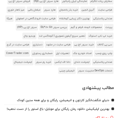
سفارش ربات تلگرام
نمایندگی ایران رادیاتور
هارد سرور اچ پی (hp)
فروش سرور اچ پی
طراحی سایت
آنریل انجین
خرید بذر بادمجان
هارد سرور
مبلمان باغی
میز ناهار خوری
صندلی پلاستیکی
بهترین دکتر زیبایی کرمانشاه
طراحی سایت فروشگاهی در اصفهان
هیرکا
پرینت
محصولات انیمه، فیلم و گیم
بررسی سرور DL380 G11
سرور اچ پی (HP)
خرید لپ تاپ استوک
تعمیر سریع آیفون تصویری | کوماکس لند
ویدیو وال
سی پی کالاف
خرید سرور اچ پی
طراحی سایت در مشهد
دستیاری
طراحی سایت در کرج
چاپ روی چسب
امداد خودرو جک
تعمیرات اپل
حسابداری رستوران
CoverTrader.com
صندلی پلاستیکی
ایمپلنت دندان
دلتا اف ایکس
خرید رم سرور
ایمپلنت دیجیتال
خدمات DevOps مدیریت سرور
انیمیشن چینی
مطالب پیشنهادی
دنیای شگفت‌انگیز کارتون و انیمیشن، رایگان و برای همه سنین کودک
بهترین اپلیکیشن دانلود رمان رایگان برای موبایل؛ باغ استور را از دست ندهید!
رپورتاژ آگهی