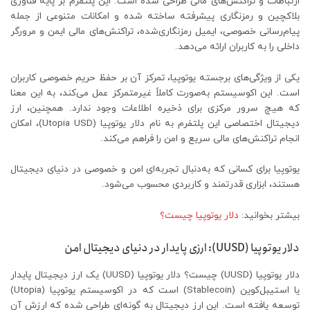
ارتباطات و تراکنش‌های مالی طراحی شده است. این پلتفرم بر پایه فناوری
بلاکچین و رمزنگاری پیشرفته ساخته شده و امکانات متنوعی از جمله
پیام‌رسانی خصوصی، ایمیل رمزنگاری‌شده، تراکنش‌های مالی ایمن و مرورگر
داخلی را به کاربران ارائه می‌دهد.
یکی از ویژگی‌های برجسته یوتوپیا، تمرکز آن بر حفظ حریم خصوصی کاربران
است. این اکوسیستم به‌صورت کاملاً غیرمتمرکز عمل می‌کند، به این معنا
که هیچ سرور مرکزی برای ذخیره اطلاعات وجود ندارد. همچنین، ارز
دیجیتال اختصاصی این پلتفرم به نام دلار یوتوپیا (Utopia USD)، امکان
انجام تراکنش‌های مالی سریع و امن را فراهم می‌کند.
یوتوپیا برای کسانی که به‌دنبال تجربه‌ای امن و خصوصی در دنیای دیجیتال
هستند، ابزاری قدرتمند و کاربردی محسوب می‌شود.
بیشتر بخوانید:
دلار یوتوپیا چیست؟
دلار یوتوپیا (UUSD): ارزی پایدار در دنیای دیجیتال امن
دلار یوتوپیا (UUSD) چیست؟ دلار یوتوپیا (UUSD) یک ارز دیجیتال پایدار
یا استیبل‌کوین (Stablecoin) است که در اکوسیستم یوتوپیا (Utopia)
توسعه یافته است. این ارز دیجیتال به گونه‌ای طراحی شده که ارزش آن