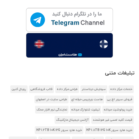
تبلیغات متنی
خدمات مرکز داده
سرمایش دیتاسنتر
طراحی مرکز داده
قالب فروشگاهی
رویال کنین
فروش سرور اچ پی
هاست وردپرس حرفه ای
طراحی سایت در اصفهان
خرید پولوشرت مردانه
تیشرت شلوارک مردانه
نمایندگی نرم افزار محک
قیمت کلید لمسی غیر هوشمند
آژانس دیجیتال مارکتینگ
خرید هارد سرور HP 1.8TB 12G 10K
خرید هارد سرور HP 1.2TB 10K 12G