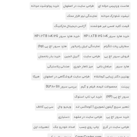
هاست وردپرس حرفه ای
طراحی سایت در اصفهان
خرید پولوشرت مردانه
تیشرت شلوارک مردانه
نمایندگی نرم افزار محک
قیمت کلید لمسی غیر هوشمند
آژانس دیجیتال مارکتینگ
خرید هارد سرور HP 1.8TB 12G 10K
خرید هارد سرور HP 1.2TB 10K 12G
سفارش ربات تلگرام
نمایندگی ایران رادیاتور
هارد سرور اچ پی (hp)
فروش سرور اچ پی
طراحی سایت
آنریل انجین
خرید بذر بادمجان
هارد سرور
مبلمان باغی
میز ناهار خوری
صندلی پلاستیکی
بهترین دکتر زیبایی کرمانشاه
طراحی سایت فروشگاهی در اصفهان
هیرکا
پرینت
محصولات انیمه، فیلم و گیم
بررسی سرور DL380 G11
سرور اچ پی (HP)
خرید لپ تاپ استوک
تعمیر سریع آیفون تصویری | کوماکس لند
ویدیو وال
سی پی کالاف
خرید سرور اچ پی
طراحی سایت در مشهد
دستیاری
طراحی سایت در کرج
چاپ روی چسب
امداد خودرو جک
تعمیرات اپل