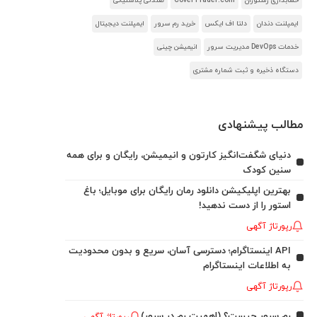
حسابداری رستوران
CoverTrader.com
صندلی پلاستیکی
ایمپلنت دندان
دلتا اف ایکس
خرید رم سرور
ایمپلنت دیجیتال
خدمات DevOps مدیریت سرور
انیمیشن چینی
دستگاه ذخیره و ثبت شماره مشتری
مطالب پیشنهادی
دنیای شگفت‌انگیز کارتون و انیمیشن، رایگان و برای همه
سنین کودک
بهترین اپلیکیشن دانلود رمان رایگان برای موبایل؛ باغ
استور را از دست ندهید!
رپورتاژ آگهی
API اینستاگرام؛ دسترسی آسان، سریع و بدون محدودیت
به اطلاعات اینستاگرام
رپورتاژ آگهی
رم سرور چیست؟ (اهمیت رم در سرور)