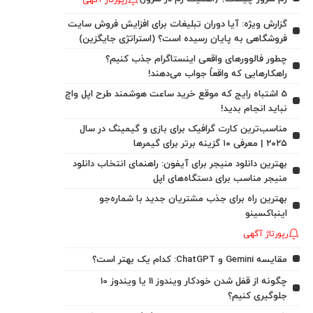
رپورتاژ آگهی
گزارش ویژه: آیا دوران تبلیغات برای افزایش فروش سایت
فروشگاهی به پایان رسیده است؟ (استراتژی جایگزین)
چطور فالوورهای واقعی اینستاگرام جذب کنیم؟
راهکارهایی که واقعاً جواب می‌دهند!
5 اشتباه رایج که موقع خرید ساعت هوشمند طرح اپل واچ
نباید انجام بدید!
مناسب‌ترین کارت گرافیک برای بازی و گیمینگ در سال
۲۰۲۵ | معرفی ۱۰ گزینه برتر برای گیمرها
بهترین دانلود منیجر برای آیفون: راهنمای انتخاب دانلود
منیجر مناسب برای دستگاه‌های اپل
بهترین راه برای جذب مشتریان جدید با شماره‌جو
اینباکسینو
رپورتاژ آگهی
مقایسه Gemini و ChatGPT: کدام یک بهتر است؟
چگونه از قفل شدن خودکار ویندوز 11 یا ویندوز 10
جلوگیری کنیم؟