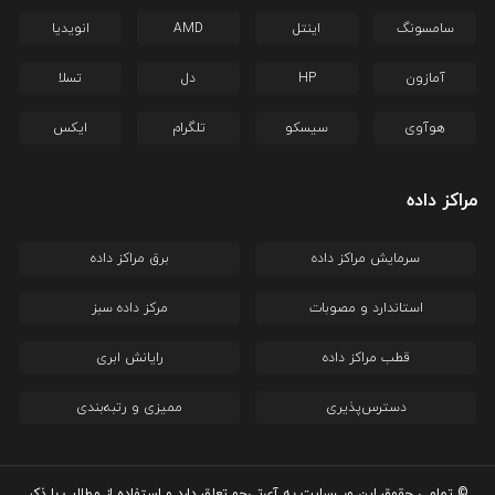
سامسونگ
اینتل
AMD
انویدیا
آمازون
HP
دل
تسلا
هوآوی
سیسکو
تلگرام
ایکس
مراکز داده
سرمایش مراکز داده
برق مراکز داده
استاندارد و مصوبات
مرکز داده سبز
قطب مراکز داده
رایانش ابری
دسترس‌پذیری
ممیزی و رتبه‌بندی
© تمامی حقوق این وب‌سایت به آی‌تی‌جو تعلق دارد و استفاده از مطالب با ذکر