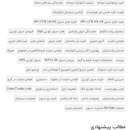
خرید پولوشرت مردانه
تیشرت شلوارک مردانه
نمایندگی نرم افزار محک
قیمت کلید لمسی غیر هوشمند
آژانس دیجیتال مارکتینگ
خرید هارد سرور HP 1.8TB 12G 10K
خرید هارد سرور HP 1.2TB 10K 12G
سفارش ربات تلگرام
نمایندگی ایران رادیاتور
هارد سرور اچ پی (hp)
فروش سرور اچ پی
طراحی سایت
آنریل انجین
خرید بذر بادمجان
هارد سرور
مبلمان باغی
میز ناهار خوری
صندلی پلاستیکی
بهترین دکتر زیبایی کرمانشاه
طراحی سایت فروشگاهی در اصفهان
هیرکا
پرینت
محصولات انیمه، فیلم و گیم
بررسی سرور DL380 G11
سرور اچ پی (HP)
خرید لپ تاپ استوک
تعمیر سریع آیفون تصویری | کوماکس لند
ویدیو وال
سی پی کالاف
خرید سرور اچ پی
طراحی سایت در مشهد
دستیاری
طراحی سایت در کرج
چاپ روی چسب
امداد خودرو جک
تعمیرات اپل
حسابداری رستوران
CoverTrader.com
صندلی پلاستیکی
ایمپلنت دندان
دلتا اف ایکس
خرید رم سرور
ایمپلنت دیجیتال
خدمات DevOps مدیریت سرور
انیمیشن چینی
مطالب پیشنهادی