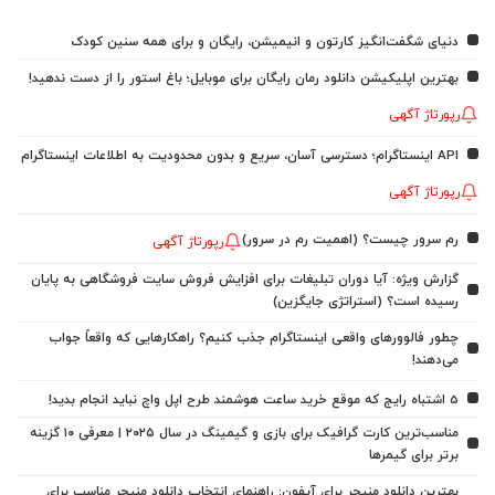
دنیای شگفت‌انگیز کارتون و انیمیشن، رایگان و برای همه سنین کودک
بهترین اپلیکیشن دانلود رمان رایگان برای موبایل؛ باغ استور را از دست ندهید!
رپورتاژ آگهی
API اینستاگرام؛ دسترسی آسان، سریع و بدون محدودیت به اطلاعات اینستاگرام
رپورتاژ آگهی
رم سرور چیست؟ (اهمیت رم در سرور)
رپورتاژ آگهی
گزارش ویژه: آیا دوران تبلیغات برای افزایش فروش سایت فروشگاهی به پایان
رسیده است؟ (استراتژی جایگزین)
چطور فالوورهای واقعی اینستاگرام جذب کنیم؟ راهکارهایی که واقعاً جواب
می‌دهند!
5 اشتباه رایج که موقع خرید ساعت هوشمند طرح اپل واچ نباید انجام بدید!
مناسب‌ترین کارت گرافیک برای بازی و گیمینگ در سال ۲۰۲۵ | معرفی ۱۰ گزینه
برتر برای گیمرها
بهترین دانلود منیجر برای آیفون: راهنمای انتخاب دانلود منیجر مناسب برای