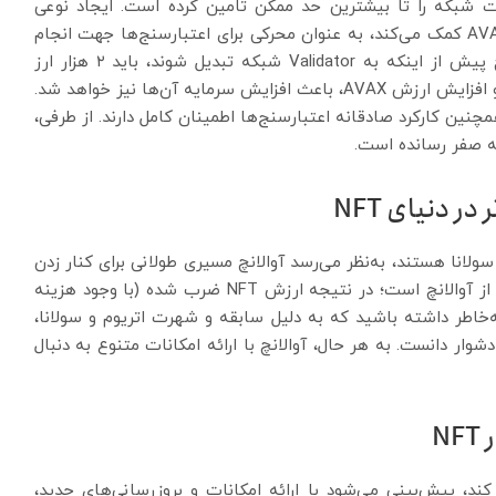
نیت شبکه را تا بیشترین حد ممکن تامین کرده است. ایجاد نوعی
مکانیزم توکن‌سوزی که به افزایش ارزش ارز دیجیتال AVAX کمک می‌کند، به عنوان محرکی برای اعتبارسنج‌ها جهت انجام
درست فرایند‌ها عمل می‌کند؛ زیرا اعتبارسنج‌های آوالانچ پیش از اینکه به Validator شبکه تبدیل شوند، باید ۲ هزار ارز
آواکس را به عنوان وثیقه مسدود کنند. حال توکن‌سوزی و افزایش ارزش AVAX، باعث افزایش سرمایه آن‌ها نیز خواهد شد.
از میزان امنیت بالا و همچنین کارکرد صادقانه اعتبارسنج‌ها اطمینان کامل دارند. از طرفی،
 دنیای NFT
سولانا هستند، به‌نظر می‌رسد آوالانچ مسیری طولانی برای کنار زدن
آن‌ها خواهد داشت. قیمت اتریوم و سولانا بسیار بیشتر از آوالانچ است؛ در نتیجه ارزش NFT ضرب شده (با وجود هزینه
به‌خاطر داشته باشید که به دلیل سابقه و شهرت اتریوم و سولانا،
 آوالانچ توسط کاربران حوزه NFT را کمی دشوار دانست. به هر حال، آوالانچ با ارائه امکانات متنوع به دنبال
N
ند، پیش‌بینی می‌شود با ارائه امکانات و بروزرسانی‌های جدید،