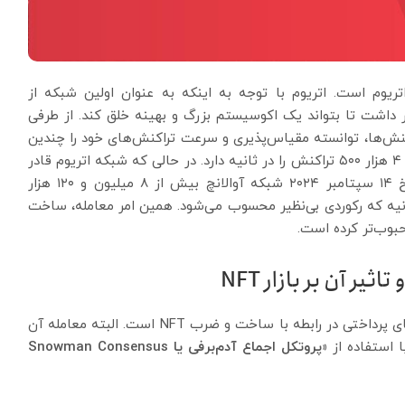
اتریوم است. اتریوم با توجه به اینکه به عنوان اولین شبکه از
ر داشت تا بتواند یک اکوسیستم بزرگ و بهینه خلق کند. از طرفی
راکنش‌ها، توانسته مقیاس‌پذیری و سرعت تراکنش‌های خود را چندین
برابر بیشتر از اتریوم کند. آوالانچ توانایی پردازش بیش از ۴ هزار ۵۰۰ تراکنش را در ثانیه دارد. در حالی که شبکه اتریوم قادر
است تنها ۱۴ تراکنش را در ثانیه پردازش کند. در تاریخ ۱۴ سپتامبر ۲۰۲۴ شبکه آوالانچ بیش از ۸ میلیون و ۱۲۰ هزار
ی حدود ۱۳ هزار تراکنش در ثانیه که رکوردی بی‌نظیر محسوب می‌شود. همین امر معامله، ساخت
یر آن بر بازار NFT
کاربران و فعالان حوزه NFT بزرگترین مشکل‌شان هزینه‌های پرداختی در رابطه با ساخت و ضرب NFT است. البته معامله آن
ا استفاده از
«پروتکل اجماع آدم‌برفی یا Snowman Consensus