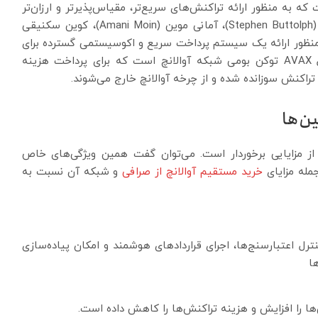
ن و سریع است که به منظور ارائه تراکنش‌های سریع‌تر، مقیاس‌پذیر‌تر و ارزان‌تر
در سال ۲۰۲۰ عرضه شد. آوالانچ توسط استیفن بوتلف (Stephen Buttolph)، آمانی موین (Amani Moin)، کوین سکنیقی
Kevin ) و امین گون سیرر (Emin Gün Sirer) به منظور ارائه یک سیستم پرداخت سریع و اکوسیستمی گسترده برای
پیاده‌سازی برنامه‌های غیرمتمرکز ارائه شد. ارز دیجیتال AVAX توکن بومی شبکه آوالانچ است که برای پرداخت هزینه
 تراکنش سوزانده شده و از چرخه آوالانچ خارج می‌شوند.
ین‌ها
 از مزایایی برخوردار است. می‌توان گفت همین ویژگی‌های خاص
جمله مزایای
خرید مستقیم آوالانچ از صرافی
و شبکه آن نسبت به
انجام کنترل اعتبارسنج‌ها، اجرای قراردادهای هوشمند و امکان پیاده‌سازی
ا را افزایش و هزینه تراکنش‌ها را کاهش داده است.