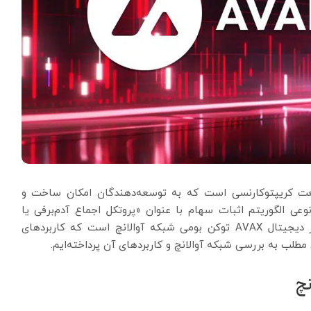
کچین پیشرو در صنعت کریپتوکارنسی است که به توسعه‌دهندگان امکان ساخت و
 نوعی الگوریتم اثبات سهام با عنوان «پروتکل اجماع آدم‌برفی یا
Snowman Consensus Protocol» استفاده می‌کند. ارز دیجیتال AVAX توکن بومی شبکه آوالانچ است که کاربردهای
ن مطلب به بررسی شبکه آوالانچ و کاربردهای آن پرداخته‌ایم.
نچ