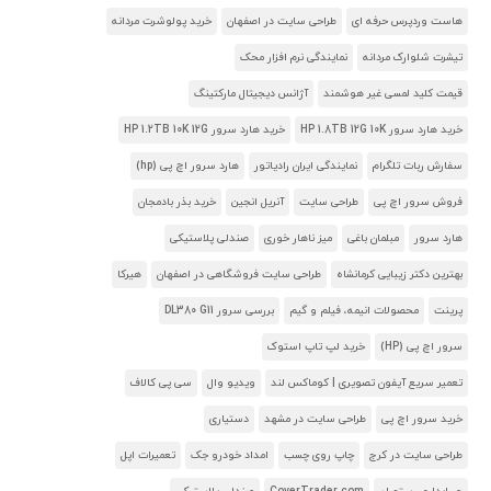
هاست وردپرس حرفه ای
طراحی سایت در اصفهان
خرید پولوشرت مردانه
تیشرت شلوارک مردانه
نمایندگی نرم افزار محک
قیمت کلید لمسی غیر هوشمند
آژانس دیجیتال مارکتینگ
خرید هارد سرور HP 1.8TB 12G 10K
خرید هارد سرور HP 1.2TB 10K 12G
سفارش ربات تلگرام
نمایندگی ایران رادیاتور
هارد سرور اچ پی (hp)
فروش سرور اچ پی
طراحی سایت
آنریل انجین
خرید بذر بادمجان
هارد سرور
مبلمان باغی
میز ناهار خوری
صندلی پلاستیکی
بهترین دکتر زیبایی کرمانشاه
طراحی سایت فروشگاهی در اصفهان
هیرکا
پرینت
محصولات انیمه، فیلم و گیم
بررسی سرور DL380 G11
سرور اچ پی (HP)
خرید لپ تاپ استوک
تعمیر سریع آیفون تصویری | کوماکس لند
ویدیو وال
سی پی کالاف
خرید سرور اچ پی
طراحی سایت در مشهد
دستیاری
طراحی سایت در کرج
چاپ روی چسب
امداد خودرو جک
تعمیرات اپل