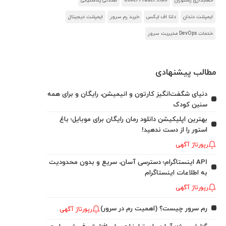
حسابداری رستوران
CoverTrader.com
صندلی پلاستیکی
ایمپلنت دندان
دلتا اف ایکس
خرید رم سرور
ایمپلنت دیجیتال
خدمات DevOps مدیریت سرور
مطالب پیشنهادی
دنیای شگفت‌انگیز کارتون و انیمیشن، رایگان و برای همه
سنین کودک
بهترین اپلیکیشن دانلود رمان رایگان برای موبایل؛ باغ
استور را از دست ندهید!
رپورتاژ آگهی
API اینستاگرام؛ دسترسی آسان، سریع و بدون محدودیت
به اطلاعات اینستاگرام
رپورتاژ آگهی
رم سرور چیست؟ (اهمیت رم در سرور)
رپورتاژ آگهی