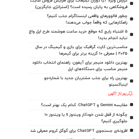
گزارش ویژه: آیا دوران تبلیغات برای افزایش فروش سایت
فروشگاهی به پایان رسیده است؟ (استراتژی جایگزین)
چطور فالوورهای واقعی اینستاگرام جذب کنیم؟
راهکارهایی که واقعاً جواب می‌دهند!
5 اشتباه رایج که موقع خرید ساعت هوشمند طرح اپل واچ
نباید انجام بدید!
مناسب‌ترین کارت گرافیک برای بازی و گیمینگ در سال
۲۰۲۵ | معرفی ۱۰ گزینه برتر برای گیمرها
بهترین دانلود منیجر برای آیفون: راهنمای انتخاب دانلود
منیجر مناسب برای دستگاه‌های اپل
بهترین راه برای جذب مشتریان جدید با شماره‌جو
اینباکسینو
رپورتاژ آگهی
مقایسه Gemini و ChatGPT: کدام یک بهتر است؟
چگونه از قفل شدن خودکار ویندوز 11 یا ویندوز 10
جلوگیری کنیم؟
افزونه‌ی جستجوی ChatGPT برای گوگل کروم معرفی شد