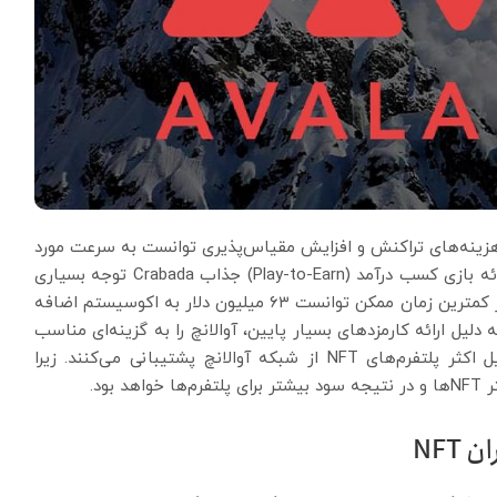
 هزینه‌های تراکنش و افزایش مقیاس‌پذیری توانست به سرعت مورد
توجه کاربران حوزه NFT قرار بگیرد. از طرفی، آوالانچ با ارائه بازی کسب درآمد (Play-to-Earn) جذاب Crabada توجه بسیاری
از فعالان حوزه ان اف تی را به خود جلب کند. این بازی در کمترین زمان ممکن توانست ۶۳ میلیون دلار به اکوسیستم اضافه
ه دلیل ارائه کارمزدهای بسیار پایین، آوالانچ را به گزینه‌ای مناسب
برای کاربران حوزه NFT تبدیل کرده است. به همین دلیل اکثر پلتفرم‌های NFT از شبکه آوالانچ پشتیبانی می‌کنند. زیرا
ود.
NFT