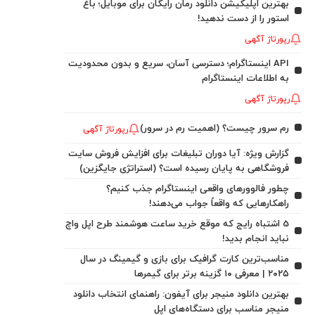
بهترین اپلیکیشن دانلود رمان رایگان برای موبایل؛ باغ
استور را از دست ندهید!
رپورتاژ آگهی
API اینستاگرام؛ دسترسی آسان، سریع و بدون محدودیت
به اطلاعات اینستاگرام
رپورتاژ آگهی
رم سرور چیست؟ (اهمیت رم در سرور)
رپورتاژ آگهی
گزارش ویژه: آیا دوران تبلیغات برای افزایش فروش سایت
فروشگاهی به پایان رسیده است؟ (استراتژی جایگزین)
چطور فالوورهای واقعی اینستاگرام جذب کنیم؟
راهکارهایی که واقعاً جواب می‌دهند!
5 اشتباه رایج که موقع خرید ساعت هوشمند طرح اپل واچ
نباید انجام بدید!
مناسب‌ترین کارت گرافیک برای بازی و گیمینگ در سال
۲۰۲۵ | معرفی ۱۰ گزینه برتر برای گیمرها
بهترین دانلود منیجر برای آیفون: راهنمای انتخاب دانلود
منیجر مناسب برای دستگاه‌های اپل