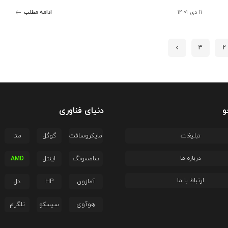
۱۱ دی ۱۴۰۱
ادامه مطلب
3
2
و
دنیای فناوری
تبلیغات
مایکروسافت
گوگل
متا
درباره ما
سامسونگ
اینتل
AMD
ارتباط با ما
آمازون
HP
دل
هوآوی
سیسکو
تلگرام