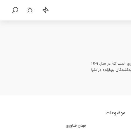
ای‌ام‌دی – AMD (advanced micro devices) یک برند امریکایی سازنده پردازنده‌های کامپیوتری است که در سال ۱۹۶۹
نندگان پردازنده در دنیا
موضوعات
جهان فناوری