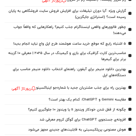
رپورتاژ آگهی
گزارش ویژه: آیا دوران تبلیغات برای افزایش فروش سایت فروشگاهی به پایان
رسیده است؟ (استراتژی جایگزین)
چطور فالوورهای واقعی اینستاگرام جذب کنیم؟ راهکارهایی که واقعاً جواب
می‌دهند!
5 اشتباه رایج که موقع خرید ساعت هوشمند طرح اپل واچ نباید انجام بدید!
مناسب‌ترین کارت گرافیک برای بازی و گیمینگ در سال ۲۰۲۵ | معرفی ۱۰ گزینه
برتر برای گیمرها
بهترین دانلود منیجر برای آیفون: راهنمای انتخاب دانلود منیجر مناسب برای
دستگاه‌های اپل
بهترین راه برای جذب مشتریان جدید با شماره‌جو اینباکسینو
رپورتاژ آگهی
مقایسه Gemini و ChatGPT: کدام یک بهتر است؟
چگونه از قفل شدن خودکار ویندوز 11 یا ویندوز 10 جلوگیری کنیم؟
افزونه‌ی جستجوی ChatGPT برای گوگل کروم معرفی شد
هوش مصنوعی پرپلکیسیتی به قابلیت‌های جدیدی مجهز می‌شود