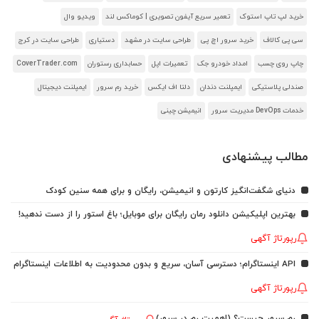
خرید لپ تاپ استوک
تعمیر سریع آیفون تصویری | کوماکس لند
ویدیو وال
سی پی کالاف
خرید سرور اچ پی
طراحی سایت در مشهد
دستیاری
طراحی سایت در کرج
چاپ روی چسب
امداد خودرو جک
تعمیرات اپل
حسابداری رستوران
CoverTrader.com
صندلی پلاستیکی
ایمپلنت دندان
دلتا اف ایکس
خرید رم سرور
ایمپلنت دیجیتال
خدمات DevOps مدیریت سرور
انیمیشن چینی
مطالب پیشنهادی
دنیای شگفت‌انگیز کارتون و انیمیشن، رایگان و برای همه سنین کودک
بهترین اپلیکیشن دانلود رمان رایگان برای موبایل؛ باغ استور را از دست ندهید!
رپورتاژ آگهی
API اینستاگرام؛ دسترسی آسان، سریع و بدون محدودیت به اطلاعات اینستاگرام
رپورتاژ آگهی
رم سرور چیست؟ (اهمیت رم در سرور)