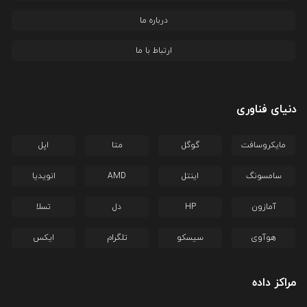
درباره ما
ارتباط با ما
دنیای فناوری
مایکروسافت
گوگل
متا
اپل
سامسونگ
اینتل
AMD
انویدیا
آمازون
HP
دل
تسلا
هوآوی
سیسکو
تلگرام
ایکس
مراکز داده