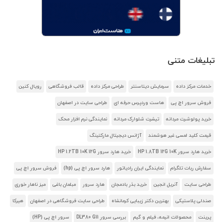
تبلیغات متنی
خدمات مرکز داده
سرمایش دیتاسنتر
طراحی مرکز داده
قالب فروشگاهی
رویال کنین
فروش سرور اچ پی
هاست وردپرس حرفه ای
طراحی سایت در اصفهان
خرید پولوشرت مردانه
تیشرت شلوارک مردانه
نمایندگی نرم افزار محک
قیمت کلید لمسی غیر هوشمند
آژانس دیجیتال مارکتینگ
خرید هارد سرور HP 1.8TB 12G 10K
خرید هارد سرور HP 1.2TB 10K 12G
سفارش ربات تلگرام
نمایندگی ایران رادیاتور
هارد سرور اچ پی (hp)
فروش سرور اچ پی
طراحی سایت
آنریل انجین
خرید بذر بادمجان
هارد سرور
مبلمان باغی
میز ناهار خوری
صندلی پلاستیکی
بهترین دکتر زیبایی کرمانشاه
طراحی سایت فروشگاهی در اصفهان
هیرکا
پرینت
محصولات انیمه، فیلم و گیم
بررسی سرور DL380 G11
سرور اچ پی (HP)