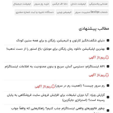
صندلی پلاستیکی
ایمپلنت دندان
دلتا اف ایکس
خرید رم سرور
ایمپلنت دیجیتال
خدمات DevOps مدیریت سرور
انیمیشن چینی
دستگاه ذخیره و ثبت شماره مشتری
مطالب پیشنهادی
دنیای شگفت‌انگیز کارتون و انیمیشن، رایگان و برای همه سنین کودک
بهترین اپلیکیشن دانلود رمان رایگان برای موبایل؛ باغ استور را از دست ندهید!
رپورتاژ آگهی
API اینستاگرام؛ دسترسی آسان، سریع و بدون محدودیت به اطلاعات اینستاگرام
رپورتاژ آگهی
رم سرور چیست؟ (اهمیت رم در سرور)
رپورتاژ آگهی
گزارش ویژه: آیا دوران تبلیغات برای افزایش فروش سایت فروشگاهی به پایان
رسیده است؟ (استراتژی جایگزین)
چطور فالوورهای واقعی اینستاگرام جذب کنیم؟ راهکارهایی که واقعاً جواب