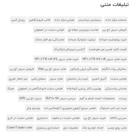
تبلیغات متنی
خدمات مرکز داده
سرمایش دیتاسنتر
طراحی مرکز داده
قالب فروشگاهی
رویال کنین
فروش سرور اچ پی
هاست وردپرس حرفه ای
طراحی سایت در اصفهان
خرید پولوشرت مردانه
تیشرت شلوارک مردانه
نمایندگی نرم افزار محک
قیمت کلید لمسی غیر هوشمند
آژانس دیجیتال مارکتینگ
خرید هارد سرور HP 1.8TB 12G 10K
خرید هارد سرور HP 1.2TB 10K 12G
سفارش ربات تلگرام
نمایندگی ایران رادیاتور
هارد سرور اچ پی (hp)
فروش سرور اچ پی
طراحی سایت
آنریل انجین
خرید بذر بادمجان
هارد سرور
مبلمان باغی
میز ناهار خوری
صندلی پلاستیکی
بهترین دکتر زیبایی کرمانشاه
طراحی سایت فروشگاهی در اصفهان
هیرکا
پرینت
محصولات انیمه، فیلم و گیم
بررسی سرور DL380 G11
سرور اچ پی (HP)
خرید لپ تاپ استوک
تعمیر سریع آیفون تصویری | کوماکس لند
ویدیو وال
سی پی کالاف
خرید سرور اچ پی
طراحی سایت در مشهد
دستیاری
طراحی سایت در کرج
چاپ روی چسب
امداد خودرو جک
تعمیرات اپل
حسابداری رستوران
CoverTrader.com