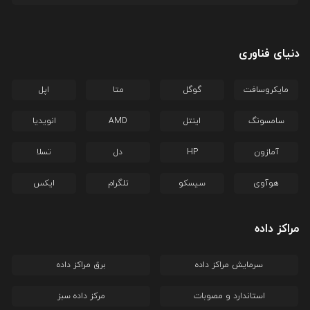
دنیای فناوری
مایکروسافت
گوگل
متا
اپل
سامسونگ
اینتل
AMD
انویدیا
آمازون
HP
دل
تسلا
هوآوی
سیسکو
تلگرام
ایکس
مراکز داده
سرمایش مراکز داده
برق مراکز داده
استاندارد و مصوبات
مرکز داده سبز