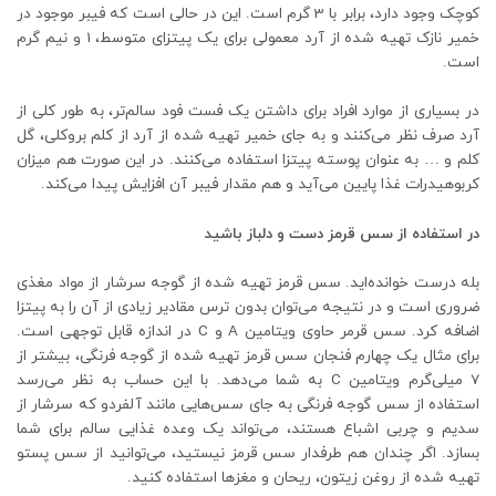
کوچک وجود دارد، برابر با 3 گرم است. این در حالی است که فیبر موجود در
خمیر نازک تهیه شده از آرد معمولی برای یک پیتزای متوسط، 1 و نیم گرم
است.
در بسیاری از موارد افراد برای داشتن یک فست فود سالم‌تر، به طور کلی از
آرد صرف نظر می‌کنند و به جای خمیر تهیه شده از آرد از کلم بروکلی، گل
کلم و … به عنوان پوسته پیتزا استفاده می‌کنند. در این صورت هم میزان
کربوهیدرات غذا پایین می‌آید و هم مقدار فیبر آن افزایش پیدا می‌کند.
در استفاده از سس قرمز دست و دلباز باشید
بله درست خوانده‌اید. سس قرمز تهیه شده از گوجه سرشار از مواد مغذی
ضروری است و در نتیجه می‌توان بدون ترس مقادیر زیادی از آن را به پیتزا
اضافه کرد. سس قرمر حاوی ویتامین A و C در اندازه قابل توجهی است.
برای مثال یک چهارم فنجان سس قرمز تهیه شده از گوجه فرنگی، بیشتر از
7 میلی‌گرم ویتامین C به شما می‌دهد. با این حساب به نظر می‌رسد
استفاده از سس گوجه فرنگی به جای سس‌هایی مانند آلفردو که سرشار از
سدیم و چربی اشباع هستند، می‌تواند یک وعده غذایی سالم برای شما
بسازد. اگر چندان هم طرفدار سس قرمز نیستید، می‌توانید از سس پستو
تهیه شده از روغن زیتون، ریحان و مغزها استفاده کنید.