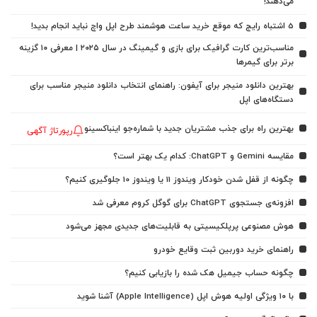
می‌دهند!
5 اشتباه رایج که موقع خرید ساعت هوشمند طرح اپل واچ نباید انجام بدید!
مناسب‌ترین کارت گرافیک برای بازی و گیمینگ در سال ۲۰۲۵ | معرفی ۱۰ گزینه
برتر برای گیمرها
بهترین دانلود منیجر برای آیفون: راهنمای انتخاب دانلود منیجر مناسب برای
دستگاه‌های اپل
بهترین راه برای جذب مشتریان جدید با شماره‌جو اینباکسینو
رپورتاژ آگهی
مقایسه Gemini و ChatGPT: کدام یک بهتر است؟
چگونه از قفل شدن خودکار ویندوز 11 یا ویندوز 10 جلوگیری کنیم؟
افزونه‌ی جستجوی ChatGPT برای گوگل کروم معرفی شد
هوش مصنوعی پرپلکیسیتی به قابلیت‌های جدیدی مجهز می‌شود
راهنمای خرید دوربین ثبت وقایع خودرو
چگونه حساب جیمیل هک شده را بازیابی کنیم؟
با ۱۰ ویژگی اولیه هوش اپل (Apple Intelligence) آشنا شوید