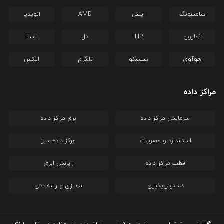
سامسونگ
اینتل
AMD
انویدیا
آمازون
HP
دل
تسلا
هوآوی
سیسکو
تلگرام
ایکس
مراکز داده
سرمایش مراکز داده
برق مراکز داده
استاندارد و مصوبات
مرکز داده سبز
قطب مراکز داده
رایانش ابری
دسترس‌پذیری
ممیزی و رتبه‌بندی