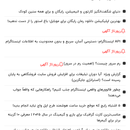
دنیای شگفت‌انگیز کارتون و انیمیشن، رایگان و برای همه سنین کودک
بهترین اپلیکیشن دانلود رمان رایگان برای موبایل؛ باغ استور را از دست ندهید!
رپورتاژ آگهی
API اینستاگرام؛ دسترسی آسان، سریع و بدون محدودیت به اطلاعات اینستاگرام
رپورتاژ آگهی
رم سرور چیست؟ (اهمیت رم در سرور)
رپورتاژ آگهی
گزارش ویژه: آیا دوران تبلیغات برای افزایش فروش سایت فروشگاهی به پایان
رسیده است؟ (استراتژی جایگزین)
چطور فالوورهای واقعی اینستاگرام جذب کنیم؟ راهکارهایی که واقعاً جواب
می‌دهند!
5 اشتباه رایج که موقع خرید ساعت هوشمند طرح اپل واچ نباید انجام بدید!
مناسب‌ترین کارت گرافیک برای بازی و گیمینگ در سال ۲۰۲۵ | معرفی ۱۰ گزینه
برتر برای گیمرها
بهترین دانلود منیجر برای آیفون: راهنمای انتخاب دانلود منیجر مناسب برای