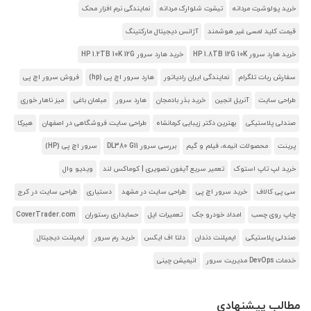
خرید پولوشرت مردانه
تیشرت شلوارک مردانه
نمایندگی نرم افزار محک
قیمت کلید لمسی غیر هوشمند
آژانس دیجیتال مارکتینگ
خرید هارد سرور HP 1.8TB 12G 10K
خرید هارد سرور HP 1.2TB 10K 12G
سفارش ربات تلگرام
نمایندگی ایران رادیاتور
هارد سرور اچ پی (hp)
فروش سرور اچ پی
طراحی سایت
آنریل انجین
خرید بذر بادمجان
هارد سرور
مبلمان باغی
میز ناهار خوری
صندلی پلاستیکی
بهترین دکتر زیبایی کرمانشاه
طراحی سایت فروشگاهی در اصفهان
هیرکا
پرینت
محصولات انیمه، فیلم و گیم
بررسی سرور DL380 G11
سرور اچ پی (HP)
خرید لپ تاپ استوک
تعمیر سریع آیفون تصویری | کوماکس لند
ویدیو وال
سی پی کالاف
خرید سرور اچ پی
طراحی سایت در مشهد
دستیاری
طراحی سایت در کرج
چاپ روی چسب
امداد خودرو جک
تعمیرات اپل
حسابداری رستوران
CoverTrader.com
صندلی پلاستیکی
ایمپلنت دندان
دلتا اف ایکس
خرید رم سرور
ایمپلنت دیجیتال
خدمات DevOps مدیریت سرور
انیمیشن چینی
مطالب پیشنهادی