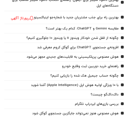
دستگاه‌های اپل
بهترین راه برای جذب مشتریان جدید با شماره‌جو اینباکسینو
رپورتاژ آگهی
مقایسه Gemini و ChatGPT: کدام یک بهتر است؟
چگونه از قفل شدن خودکار ویندوز 11 یا ویندوز 10 جلوگیری کنیم؟
افزونه‌ی جستجوی ChatGPT برای گوگل کروم معرفی شد
هوش مصنوعی پرپلکیسیتی به قابلیت‌های جدیدی مجهز می‌شود
راهنمای خرید دوربین ثبت وقایع خودرو
چگونه حساب جیمیل هک شده را بازیابی کنیم؟
با ۱۰ ویژگی اولیه هوش اپل (Apple Intelligence) آشنا شوید
داک‌داک‌گو چیست؟
بررسی بازی‌های ایردراپ تلگرام
هوش مصنوعی هنوز نمی‌تواند جایگزین جستجوی گوگل شود