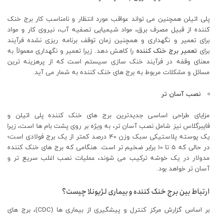
پلی اتیلن همچنین می تواند عواقب مورد انتظار و نامناسب کار برج خنک
کننده از قبیل مصرف برق، مواد شیمیایی تصفیه آب، نیروی کار و مواد
برای تعمیر و نگهداری و همچنین زمان توقف برنامه ریزی نشده فرآیند
برای
تعمیر برج خنک کننده
را کاهش دهد. زیرا تعمیر و نگهداری معمولاً به
معنای وقفه در فرآیند خنک سازی سیستم است که از پرهزینه ترین
مسائل و مشکلات مربوط به برج های خنک کننده به شمار می آید.
نصب آسان تر
مزایای طراحی اساسی جدیدترین برج های خنک کننده پلی اتیلن و
فایبرگلاس نیز شامل نصب آسان تر، به ویژه بر روی پشت بام ها است، زیرا
یک پوسته پلاستیکی سبک وزن 40 درصد کمتر از یک برج فولادی است؛
در حالی که 5 تا 10 برابر ضخیم تر است. هنگامی که برج های خنک کننده
مدولار در یک خوشه ترکیب می شوند، عملیات نصب اغلب سریع تر و
آسان تر خواهد بود.
ارتباط بین برج خنک کننده و بیماری لژیونلا چیست؟
بر اساس گزارش مرکز کنترل و پیشگیری از بیماری ها (CDC)، برج های