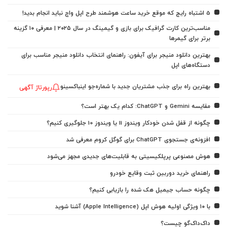
5 اشتباه رایج که موقع خرید ساعت هوشمند طرح اپل واچ نباید انجام بدید!
مناسب‌ترین کارت گرافیک برای بازی و گیمینگ در سال ۲۰۲۵ | معرفی ۱۰ گزینه
برتر برای گیمرها
بهترین دانلود منیجر برای آیفون: راهنمای انتخاب دانلود منیجر مناسب برای
دستگاه‌های اپل
بهترین راه برای جذب مشتریان جدید با شماره‌جو اینباکسینو
رپورتاژ آگهی
مقایسه Gemini و ChatGPT: کدام یک بهتر است؟
چگونه از قفل شدن خودکار ویندوز 11 یا ویندوز 10 جلوگیری کنیم؟
افزونه‌ی جستجوی ChatGPT برای گوگل کروم معرفی شد
هوش مصنوعی پرپلکیسیتی به قابلیت‌های جدیدی مجهز می‌شود
راهنمای خرید دوربین ثبت وقایع خودرو
چگونه حساب جیمیل هک شده را بازیابی کنیم؟
با ۱۰ ویژگی اولیه هوش اپل (Apple Intelligence) آشنا شوید
داک‌داک‌گو چیست؟