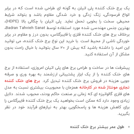
یک برج خنک کننده پلی اتیلن به گونه ای طراحی شده است که در برابر
انواع فرسودگی، زنگ زدگی و خرد شدگی مقاوم باشد و بتواند شرایط
محیطی سخت را بخوبی تحمل نماید. پلی اتیلن با چگالی بالا (HDPE)،
بهترین جنس مهندسی شده مورد استفاده توسط Badran Tahvieh Sanat،
برخلاف برج های خنک کننده فلزی یا فایبرگلاس، بدون درز و مقاوم در برابر
خوردگی ناشی از محیط است .با خرید این نوع برج خنک کننده، می توانید
این امید را داشته باشید که بیش از 20 سال بتوانید با خیال راحت بدون
مشکل از آن استفاده کنید.
پیشرفت ‌ها در ساخت و طراحی برج ‌های پلی اتیلن امروزی، استفاده از برج
‌های خنک ‌کننده را از یک ابزار پشتیبانی ارزشمند به بهره ‌وری و صرفه‌
جویی هزینه در فروش برج خنک ‌کننده تبدیل کرد.
برج ‌های خنک‌ کننده
تجاری مونتاژ شده در کارخانه
همزمان با محبوبیت بیشتری نسبت به مدل‌
های فلزی گالوانیزه‌ ای که زمانی بر صنعت حاکم بودند، محبوب شدند. دلایل
زیادی وجود دارد که ممکن است بخواهید یک برج خنک کننده فایبرگلاس را
برای کاهش هزینه ها و پاسخگویی بهتر به نیازهای فرآیند خود در نظر
بگیرید.
طول عمر بیشتر برج خنک کننده