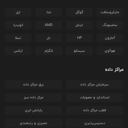
مایکروسافت
گوگل
متا
اپل
سامسونگ
اینتل
AMD
انویدیا
آمازون
HP
دل
تسلا
هوآوی
سیسکو
تلگرام
ایکس
مراکز داده
سرمایش مراکز داده
برق مراکز داده
استاندارد و مصوبات
مرکز داده سبز
قطب مراکز داده
رایانش ابری
دسترس‌پذیری
ممیزی و رتبه‌بندی