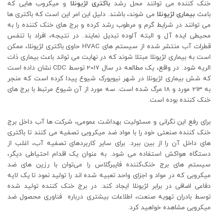
خنک کننده می توانند محل رشد
باکتری لژیونلا
و میکروب هایی که
باعث
بیماری لژیونلا
می شوند، باشند. دلیل این امر این است که باکتری ها
می توانند در شرایط گرم و مرطوب رشد کرده و برج های خنک کننده را به
محیطی ایده آل و البته آلوده تبدیل نمایند. در نتیجه، افراد با تنفس
قطرات آب منتشر شده از سیستم های HVAC حاوی باکتری لژیونلا، ممکن
است به بیماری لژیونلا مبتلا شوند که در نهایت می تواند باعث بیماری ذات
الریه شود. در واقع، یک مطالعه در سال 2017 توسط CDC نشان داده است
که شش بیماری لژیونلا در شهر نیویورک شیوع پیدا کرده است که منجر
به 213 مورد و 18 مرگ شده است. سه مورد از آن شیوع مرتبط با برج های
خنک کننده بوده است.
برای رفع این نگرانی و مسئولیت بهداشت عمومی، شرکت ها آب داخل برج
خنک کننده صنعتی خود را با مواد ضد میکروبی تصفیه می کنند تا باکتری
های داخل آن را از بین ببرد. برای سایر کاربردهای تصفیه آب، اغلب از
دستگاه هواکش استفاده می شود. به عنوان یک اقدام احتیاطی دیگر،
سیستم‌ های برج خنک‌کننده فایبرگلاس را می‌توان با رزین‌ های ضد
میکروبی که در مواد و اجزای واحد تعبیه شده ‌اند را تولید نمود تا یک لایه
دفاعی اضافی در برابر لژیونلا ایجاد کند. در برج خنک کننده تولید شده
توسط بادران تهویه صنعت، اطلاعات بیشتری درباره فناوری محصول ضد
میکروبی مشاهده خواهید کرد.