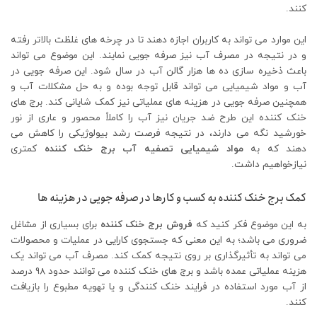
کنند.
این موارد می‌ تواند به کاربران اجازه دهند تا در چرخه ‌های غلظت بالاتر رفته
و در نتیجه در مصرف آب نیز صرفه ‌جویی نمایند. این موضوع می تواند
باعث ذخیره سازی ده ها هزار گالن آب در سال شود. این صرفه جویی در
آب و مواد شیمیایی می تواند قابل توجه بوده و به حل مشکلات آب و
همچنین صرفه جویی در هزینه های عملیاتی نیز کمک شایانی کند. برج ‌های
خنک ‌کننده این طرح ضد جریان نیز آب را کاملاً محصور و عاری از نور
خورشید نگه می ‌دارند، در نتیجه فرصت رشد بیولوژیکی را کاهش می‌
دهند که به
مواد شیمیایی تصفیه آب برج خنک کننده
کمتری
نیازخواهیم داشت.
کمک برج خنک کننده به کسب و کارها در صرفه جویی در هزینه ها
به این موضوع فکر کنید که
فروش برج خنک‌ کننده
برای بسیاری از مشاغل
ضروری می باشد؛ به این معنی که جستجوی کارایی در عملیات و محصولات
می ‌تواند به تأثیرگذاری بر روی نتیجه کمک کند. مصرف آب می تواند یک
هزینه عملیاتی عمده باشد و برج های خنک کننده می توانند حدود 98 درصد
از آب مورد استفاده در فرایند خنک کنندگی و یا تهویه مطبوع را بازیافت
کنند.