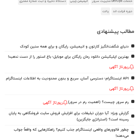
خدمات DevOps مدیریت سرور
انیمیشن چینی
دستگاه ذخیره و ثبت شماره مشتری
دوره فرانت اند
پالت
مطالب پیشنهادی
دنیای شگفت‌انگیز کارتون و انیمیشن، رایگان و برای همه سنین کودک
بهترین اپلیکیشن دانلود رمان رایگان برای موبایل؛ باغ استور را از دست ندهید!
رپورتاژ آگهی
API اینستاگرام؛ دسترسی آسان، سریع و بدون محدودیت به اطلاعات اینستاگرام
رپورتاژ آگهی
رم سرور چیست؟ (اهمیت رم در سرور)
رپورتاژ آگهی
گزارش ویژه: آیا دوران تبلیغات برای افزایش فروش سایت فروشگاهی به پایان
رسیده است؟ (استراتژی جایگزین)
چطور فالوورهای واقعی اینستاگرام جذب کنیم؟ راهکارهایی که واقعاً جواب
می‌دهند!