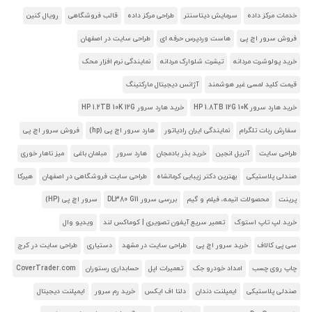
خدمات مرکز داده
سرمایش دیتاسنتر
طراحی مرکز داده
قالب فروشگاهی
رویال کنین
فروش سرور اچ پی
هاست وردپرس حرفه ای
طراحی سایت در اصفهان
خرید پولوشرت مردانه
تیشرت شلوارک مردانه
نمایندگی نرم افزار محک
قیمت کلید لمسی غیر هوشمند
آژانس دیجیتال مارکتینگ
خرید هارد سرور HP 1.8TB 12G 10K
خرید هارد سرور HP 1.2TB 10K 12G
سفارش ربات تلگرام
نمایندگی ایران رادیاتور
هارد سرور اچ پی (hp)
فروش سرور اچ پی
طراحی سایت
آنریل انجین
خرید بذر بادمجان
هارد سرور
مبلمان باغی
میز ناهار خوری
صندلی پلاستیکی
بهترین دکتر زیبایی کرمانشاه
طراحی سایت فروشگاهی در اصفهان
هیرکا
پرینت
محصولات انیمه، فیلم و گیم
بررسی سرور DL380 G11
سرور اچ پی (HP)
خرید لپ تاپ استوک
تعمیر سریع آیفون تصویری | کوماکس لند
ویدیو وال
سی پی کالاف
خرید سرور اچ پی
طراحی سایت در مشهد
دستیاری
طراحی سایت در کرج
چاپ روی چسب
امداد خودرو جک
تعمیرات اپل
حسابداری رستوران
CoverTrader.com
صندلی پلاستیکی
ایمپلنت دندان
دلتا اف ایکس
خرید رم سرور
ایمپلنت دیجیتال