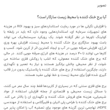
تصویر
آیا برج خنک کننده با محیط زیست سازگار است؟
با افزایش نگرانی ها در مورد رعایت استانداردهای سبز و بهبود ROI در هزینه
های تجهیزات سرمایه ای، استانداردهایی وجود دارد که باید در رابطه با
کولینگ تاورها در نظر گرفته شوند. یک رویکرد سیستماتیک می تواند
باعث بهبود سازگاری برج خنک کننده با محیط زیست، افزایش بهره وری
انرژی، افزایش صرفه جویی در آب و ایجاد کمترین اثر از کربن شود. کسب و
کارها می توانند تا 40 درصد در هزینه های انرژی صرفه جویی کنند. در حالی
که برج های خنک کننده معمولی، که اغلب با روکش فلزی ساخته می
شوند، از نظر محیطی چالش برانگیز هستند و نیاز به تعمیر و نگهداری
دارند، جایگزین استفاده از برج های خنک کننده با پلاستیک بدون درز قالب
گیری شده فوراً برای محیط زیست و خط نهایی مفید هستند.
برج‌ های فلزی سنتی که در بسیاری از کاربردها فقط چند سال عمر می ‌کنند،
با مسائل زیست‌ محیطی و اقتصادی از جمله افزایش استفاده از مواد
شیمیایی، هزینه ‌های فروش خنک کننده و نگهداری ان را بالاتر می کند.
برج های خنک کننده با طراحی پلی اتیلن و فایبرگلاس و استفاده از مهندسی
HDPE، تهاجمی ترین گزینه های موجود برای تصفیه آب را امکان پذیر می