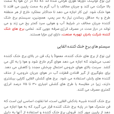
این نوع کولینگ تاورها طوری طراحی شده اند که که در آن هوا به سمت
بالا حرکت می کند و جریان مخالف با آب گرم به سمت پایین می افتد تا
هوا خنک شود. این کار اجازه می دهد تا حداکثر عملکرد خارج از هر منطقه
طرح و به حداقل رساندن نیاز به سر پمپ. همچنین، سیستم برج خنک
کننده جریان مخالف در شرایط آب و هوایی سرد کمتر یخ می زند و می
تواند در دراز مدت در مصرف انرژی صرفه جویی کند. تمامی
برج های خنک
کننده شرکت بادران تهویه صنعت
، دارای این مزایا هستند.
سیستم های برج خنک کننده القایی
این نوع از برج های خنک کننده، معمولاً با یک فن در بالای برج خنک‌ کننده
نصب می‌شوند که اجازه می ‌دهد هوای گرم خارج شود و هوا را به کل می
‌کشد. سرعت بالای هوای خروجی احتمال چرخش مجدد را کاهش می دهد.
برای جلوگیری از گیر افتادن قطرات آب در هوای جریان خروجی، از حذف
کننده های رانش استفاده می شود. برج های کشش القایی کارایی بیشتری
دارند، زیرا در مقایسه با طرح های کشش اجباری 30 تا 75 درصد انرژی
کمتری مصرف می کنند.
برج خنک کننده شبیه بادکش القایی است، اما تفاوت اساسی این است که
فن متحرک هوا در پایه برج خنک کننده قرار می گیرد که به هوا اجازه می
دهد از پایین عبور کند. فروش برج خنک کننده و استفاده از آنها به دلیل