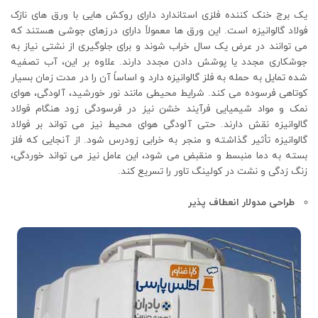
یک برج خنک کننده فلزی استاندارد دارای روکش هایی با ورق های نازک
فولاد گالوانیزه است. این ورق ها معمولاً دارای درزهای جوشی هستند که
می توانند در عرض یک سال خراب شوند و برای جلوگیری از نشتی نیاز به
جوشکاری مجدد یا پوشش دادن مجدد دارند. علاوه بر این، آب تصفیه
شده تمایل به حمله به فلز گالوانیزه دارد و اساساً آن را در مدت زمان بسیار
کوتاهی فرسوده می کند. شرایط محیطی مانند نور خورشید، آلودگی، هوای
نمک و مواد شیمیایی فرآیند خشن نیز در فرسودگی زود هنگام فولاد
گالوانیزه نقش دارند. حتی آلودگی هوای محیط نیز می تواند بر فولاد
گالوانیزه تأثیر گذاشته و منجر به خرابی زودرس شود. از آنجایی که فلز
بسته به دما منبسط و منقبض می شود، این عامل نیز می تواند خوردگی،
زنگ زدگی و نشت در کولینگ تاور را تسریع کند.
طراحی مدولار انعطاف پذیر