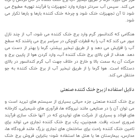
می کند. سپس آب سردتر دوباره وارد تجهیزات یا فرآیند تهویه مطبوع می
شود تا آن تجهیزات خنک شود و چرخه خنک کننده بارها و بارها تکرار می
شود.
هنگامی که کندانسور گرم وارد برج خنک ‌کننده می ‌شود، آب از چند نازل
عبور می‌ کند که آب را به قطرات کوچکی در سراسر برج می ‌پاشند که سطح
آب را افزایش می ‌دهد و از طریق تبخیر بیشتر، گرما را بهتر از دست می
دهد. هدف از فن بالای برج خنک کننده آب، وارد کردن هوا از پایین برج و
حرکت آن به سمت بالا و خارج در خلاف جهت آب گرم کندانسور در بالای
دستگاه است. هوا گرما را از طریق تبخیر آب از برج خنک کننده به جو
منتقل می کند.
دلایل استفاده از برج خنک کننده صنعتی
برج خنک ‌کننده صنعتی جزء حیاتی بسیاری از سیستم‌ های تبرید است و
می ‌توان آن را در صنایعی مانند نیروگاه ‌ها، فرآوری ‌های شیمیایی، کارخانه
‌های فولاد و بسیاری از شرکت ‌های تولیدی که در آنها خنک‌ سازی فرآیند
ضروری است، یافت. همچنین، یک برج خنک کننده تجاری می تواند برای
تامین خنک کننده راحت برای ساختمان های تجاری بزرگ مانند فرودگاه ها،
مدارس، بیمارستان ها یا هتل ها استفاده شود؛ بنابراین فروش برج خنک