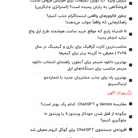
گزارش ویژه: آیا دوران تبلیغات برای افزایش فروش سایت
فروشگاهی به پایان رسیده است؟ (استراتژی جایگزین)
چطور فالوورهای واقعی اینستاگرام جذب کنیم؟
راهکارهایی که واقعاً جواب می‌دهند!
5 اشتباه رایج که موقع خرید ساعت هوشمند طرح اپل واچ
نباید انجام بدید!
مناسب‌ترین کارت گرافیک برای بازی و گیمینگ در سال
۲۰۲۵ | معرفی ۱۰ گزینه برتر برای گیمرها
بهترین دانلود منیجر برای آیفون: راهنمای انتخاب دانلود
منیجر مناسب برای دستگاه‌های اپل
بهترین راه برای جذب مشتریان جدید با شماره‌جو
اینباکسینو
رپورتاژ آگهی
مقایسه Gemini و ChatGPT: کدام یک بهتر است؟
چگونه از قفل شدن خودکار ویندوز 11 یا ویندوز 10
جلوگیری کنیم؟
افزونه‌ی جستجوی ChatGPT برای گوگل کروم معرفی شد