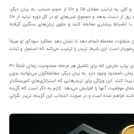
مدیریت ریسک در پراپ SDF : رعایت حد ضرر روزانه و کلی به ترتیب معادل ۵٪ و ۱۰٪ از حجم حساب. به بیان دیگر،
تریدر در طول چالش نباید بیش از ۵٪ موجودی را در یک روز از دست بدهد و مجموع ضررهای او در کل دوره نباید از ۱۰٪
با انضباط بیشتری معامله کنند و جلوی زیان‌های سنگین گرفته
ل روزهای معاملاتی: هر تریدر باید حداقل در ۵ روز متفاوت معامله انجام دهد تا نشان دهد عملکرد سودآور او صرفاً
خوردار است. این شرط، تریدر را ترغیب می‌کند که استمرار و ثبات
مدت زمان انجام چالش: بر خلاف بسیاری از شرکت‌های پراپ خارجی که برای تکمیل هر مرحله محدودیت زمانی (مثلاً ۳۰
 امکان انجام چالش در زمان نامحدود وجود دارد. به بیان دیگر، معامله‌گران می‌توانند بدون
 کنند. این ویژگی برای تریدرهایی که استراتژی‌های کم‌ریسک‌تر
مال موفقیت آنها را افزایش می‌دهد. (لازم به ذکر است که گزینه
ریدرهایی که مایل باشند فراهم شده است و در صورت انتخاب این گزینه، تریدر نگرانی