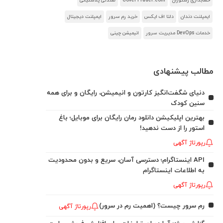
حسابداری رستوران
CoverTrader.com
صندلی پلاستیکی
ایمپلنت دندان
دلتا اف ایکس
خرید رم سرور
ایمپلنت دیجیتال
خدمات DevOps مدیریت سرور
انیمیشن چینی
مطالب پیشنهادی
دنیای شگفت‌انگیز کارتون و انیمیشن، رایگان و برای همه
سنین کودک
بهترین اپلیکیشن دانلود رمان رایگان برای موبایل؛ باغ
استور را از دست ندهید!
رپورتاژ آگهی
API اینستاگرام؛ دسترسی آسان، سریع و بدون محدودیت
به اطلاعات اینستاگرام
رپورتاژ آگهی
رم سرور چیست؟ (اهمیت رم در سرور)
رپورتاژ آگهی