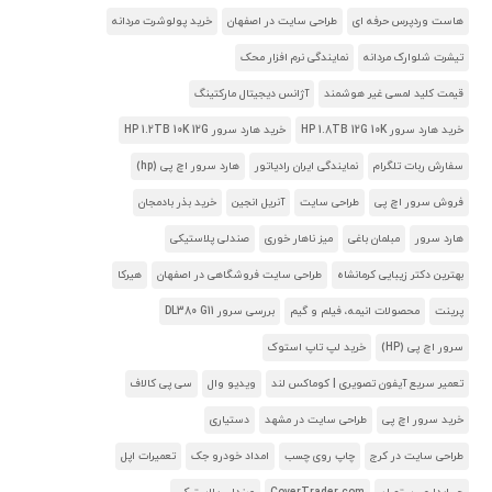
هاست وردپرس حرفه ای
طراحی سایت در اصفهان
خرید پولوشرت مردانه
تیشرت شلوارک مردانه
نمایندگی نرم افزار محک
قیمت کلید لمسی غیر هوشمند
آژانس دیجیتال مارکتینگ
خرید هارد سرور HP 1.8TB 12G 10K
خرید هارد سرور HP 1.2TB 10K 12G
سفارش ربات تلگرام
نمایندگی ایران رادیاتور
هارد سرور اچ پی (hp)
فروش سرور اچ پی
طراحی سایت
آنریل انجین
خرید بذر بادمجان
هارد سرور
مبلمان باغی
میز ناهار خوری
صندلی پلاستیکی
بهترین دکتر زیبایی کرمانشاه
طراحی سایت فروشگاهی در اصفهان
هیرکا
پرینت
محصولات انیمه، فیلم و گیم
بررسی سرور DL380 G11
سرور اچ پی (HP)
خرید لپ تاپ استوک
تعمیر سریع آیفون تصویری | کوماکس لند
ویدیو وال
سی پی کالاف
خرید سرور اچ پی
طراحی سایت در مشهد
دستیاری
طراحی سایت در کرج
چاپ روی چسب
امداد خودرو جک
تعمیرات اپل