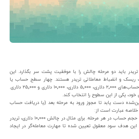
یابی به حساب معاملاتی واقعی در SDF، هر تریدر باید دو مرحله چالش را با موفقیت پشت سر بگذارد. این
 ریسک و انضباط معاملاتی تریدر هستند. چهار سطح حساب یا
چالش مختلف در SDF تعریف شده است که عبارتند از حساب‌های ۲٬۰۰۰ دلاری، ۵٬۰۰۰ دلاری، ۱۰٬۰۰۰ دلاری و ۲۵٬۰۰۰ دلاری.
 خود، یکی از این سطوح را انتخاب کند.
ن‌شده دست یابد تا مجوز ورود به مرحله بعد (یا دریافت حساب
خلاصه عبارت است از:
هدف سود (Profit Target): دستیابی به سود معادل ۱۰٪ حجم حساب در هر مرحله. برای مثال در چالش ۱۰٬۰۰۰ دلاری، تریدر
س کند. این هدف سود معقول تعیین شده تا مهارت معامله‌گر در ایجاد