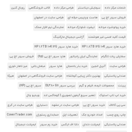
خدمات مرکز داده
سرمایش دیتاسنتر
طراحی مرکز داده
قالب فروشگاهی
رویال کنین
فروش سرور اچ پی
هاست وردپرس حرفه ای
طراحی سایت در اصفهان
خرید پولوشرت مردانه
تیشرت شلوارک مردانه
نمایندگی نرم افزار محک
قیمت کلید لمسی غیر هوشمند
آژانس دیجیتال مارکتینگ
خرید هارد سرور HP 1.8TB 12G 10K
خرید هارد سرور HP 1.2TB 10K 12G
سفارش ربات تلگرام
نمایندگی ایران رادیاتور
هارد سرور اچ پی (hp)
فروش سرور اچ پی
طراحی سایت
آنریل انجین
خرید بذر بادمجان
هارد سرور
مبلمان باغی
میز ناهار خوری
صندلی پلاستیکی
بهترین دکتر زیبایی کرمانشاه
طراحی سایت فروشگاهی در اصفهان
هیرکا
پرینت
محصولات انیمه، فیلم و گیم
بررسی سرور DL380 G11
سرور اچ پی (HP)
خرید لپ تاپ استوک
تعمیر سریع آیفون تصویری | کوماکس لند
ویدیو وال
سی پی کالاف
خرید سرور اچ پی
طراحی سایت در مشهد
دستیاری
طراحی سایت در کرج
چاپ روی چسب
امداد خودرو جک
تعمیرات اپل
حسابداری رستوران
CoverTrader.com
صندلی پلاستیکی
ایمپلنت دندان
دلتا اف ایکس
خرید رم سرور
ایمپلنت دیجیتال