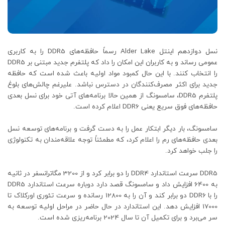
نسل دوازدهم اینتل Alder Lake رسماً حافظه‌های DDR5 را به کاربری
عمومی رساند و به کاربران این امکان را داد که پلتفرم جدید مبتنی بر DDR5
را انتخاب کنند. با این حال کمبود مواد اولیه باعث شده است که حافظه
جدید برای اکثر مصرف‌کنندگان در دسترس نباشد. علیرغم چالش‌های بلوغ
پلتفرم DDR5، سامسونگ از همین حالا برنامه‌های آتی خود برای نسل بعدی
حافظه‌های فوق سریع یعنی DDR6 اعلام کرده است.
سامسونگ، بار دیگر ابتکار عمل را به دست گرفت و برنامه‌های توسعه نسل
بعدی حافظه‌های رم را اعلام کرد، که مطمئناً توجه علاقه‌مندان به تکنولوژی
را جلب خواهد کرد.
DDR5 سرعت استاندارد DDR4 را دو برابر کرد و از 3200 مگاترانسفر در ثانیه
به 6400 افزایش داد و سامسونگ قصد دارد دوباره سرعت استاندارد DDR5
را با DDR6 دو برابر کند و آن را به 12800 رسانده و سرعت تئوری اورکلاک تا
17000 افزایش دهد. این استاندارد در حال حاضر در مراحل اولیه توسعه به
سر می‌برد و برای تکمیل آن تا سال 2024 برنامه‌ریزی شده است.