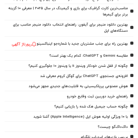
مناسب‌ترین کارت گرافیک برای بازی و گیمینگ در سال ۲۰۲۵ | معرفی ۱۰ گزینه
برتر برای گیمرها
بهترین دانلود منیجر برای آیفون: راهنمای انتخاب دانلود منیجر مناسب برای
دستگاه‌های اپل
بهترین راه برای جذب مشتریان جدید با شماره‌جو اینباکسینو
رپورتاژ آگهی
مقایسه Gemini و ChatGPT: کدام یک بهتر است؟
چگونه از قفل شدن خودکار ویندوز 11 یا ویندوز 10 جلوگیری کنیم؟
افزونه‌ی جستجوی ChatGPT برای گوگل کروم معرفی شد
هوش مصنوعی پرپلکیسیتی به قابلیت‌های جدیدی مجهز می‌شود
راهنمای خرید دوربین ثبت وقایع خودرو
چگونه حساب جیمیل هک شده را بازیابی کنیم؟
با ۱۰ ویژگی اولیه هوش اپل (Apple Intelligence) آشنا شوید
داک‌داک‌گو چیست؟
بررسی بازی‌های ایردراپ تلگرام