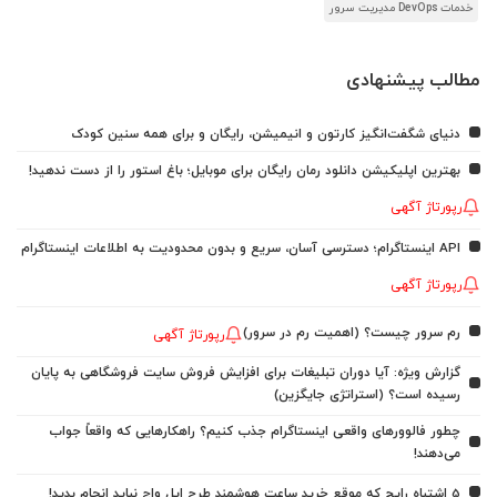
خدمات DevOps مدیریت سرور
مطالب پیشنهادی
دنیای شگفت‌انگیز کارتون و انیمیشن، رایگان و برای همه سنین کودک
بهترین اپلیکیشن دانلود رمان رایگان برای موبایل؛ باغ استور را از دست ندهید!
رپورتاژ آگهی
API اینستاگرام؛ دسترسی آسان، سریع و بدون محدودیت به اطلاعات اینستاگرام
رپورتاژ آگهی
رم سرور چیست؟ (اهمیت رم در سرور)
رپورتاژ آگهی
گزارش ویژه: آیا دوران تبلیغات برای افزایش فروش سایت فروشگاهی به پایان
رسیده است؟ (استراتژی جایگزین)
چطور فالوورهای واقعی اینستاگرام جذب کنیم؟ راهکارهایی که واقعاً جواب
می‌دهند!
5 اشتباه رایج که موقع خرید ساعت هوشمند طرح اپل واچ نباید انجام بدید!