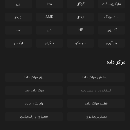
مایکروسافت
گوگل
متا
اپل
سامسونگ
اینتل
AMD
انویدیا
آمازون
HP
دل
تسلا
هوآوی
سیسکو
تلگرام
ایکس
مراکز داده
سرمایش مراکز داده
برق مراکز داده
استاندارد و مصوبات
مرکز داده سبز
قطب مراکز داده
رایانش ابری
دسترس‌پذیری
ممیزی و رتبه‌بندی