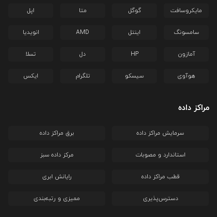
مایکروسافت
گوگل
متا
اپل
سامسونگ
اینتل
AMD
انویدیا
آمازون
HP
دل
تسلا
هوآوی
سیسکو
تلگرام
ایکس
مراکز داده
سرمایش مراکز داده
برق مراکز داده
استاندارد و مصوبات
مرکز داده سبز
قطب مراکز داده
رایانش ابری
دسترس‌پذیری
ممیزی و رتبه‌بندی