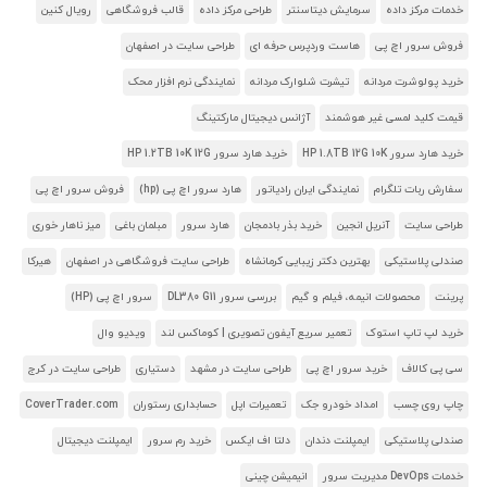
خدمات مرکز داده
سرمایش دیتاسنتر
طراحی مرکز داده
قالب فروشگاهی
رویال کنین
فروش سرور اچ پی
هاست وردپرس حرفه ای
طراحی سایت در اصفهان
خرید پولوشرت مردانه
تیشرت شلوارک مردانه
نمایندگی نرم افزار محک
قیمت کلید لمسی غیر هوشمند
آژانس دیجیتال مارکتینگ
خرید هارد سرور HP 1.8TB 12G 10K
خرید هارد سرور HP 1.2TB 10K 12G
سفارش ربات تلگرام
نمایندگی ایران رادیاتور
هارد سرور اچ پی (hp)
فروش سرور اچ پی
طراحی سایت
آنریل انجین
خرید بذر بادمجان
هارد سرور
مبلمان باغی
میز ناهار خوری
صندلی پلاستیکی
بهترین دکتر زیبایی کرمانشاه
طراحی سایت فروشگاهی در اصفهان
هیرکا
پرینت
محصولات انیمه، فیلم و گیم
بررسی سرور DL380 G11
سرور اچ پی (HP)
خرید لپ تاپ استوک
تعمیر سریع آیفون تصویری | کوماکس لند
ویدیو وال
سی پی کالاف
خرید سرور اچ پی
طراحی سایت در مشهد
دستیاری
طراحی سایت در کرج
چاپ روی چسب
امداد خودرو جک
تعمیرات اپل
حسابداری رستوران
CoverTrader.com
صندلی پلاستیکی
ایمپلنت دندان
دلتا اف ایکس
خرید رم سرور
ایمپلنت دیجیتال
خدمات DevOps مدیریت سرور
انیمیشن چینی