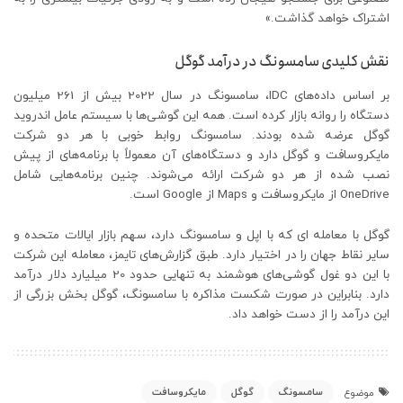
اشتراک خواهد گذاشت.»
نقش کلیدی سامسونگ در درآمد گوگل
بر اساس داده‌های IDC، سامسونگ در سال 2022 بیش از 261 میلیون
دستگاه را روانه بازار کرده است. همه این گوشی‌ها با سیستم عامل اندروید
گوگل عرضه شده بودند. سامسونگ روابط خوبی با هر دو شرکت
مایکروسافت و گوگل دارد و دستگاه‌های آن معمولاً با برنامه‌های از پیش
نصب شده از هر دو شرکت ارائه می‌شوند. چنین برنامه‌هایی شامل
OneDrive از مایکروسافت و Maps از Google است.
گوگل با معامله ای که با اپل و سامسونگ دارد، سهم بازار ایالات متحده و
سایر نقاط جهان را در اختیار دارد. طبق گزارش‌های تایمز، معامله این شرکت
با این دو غول گوشی‌های هوشمند به تنهایی حدود 20 میلیارد دلار درآمد
دارد. بنابراین در صورت شکست مذاکره با سامسونگ، گوگل بخش بزرگی از
این درآمد را از دست خواهد داد.
سامسونگ
گوگل
مایکروسافت
موضوع