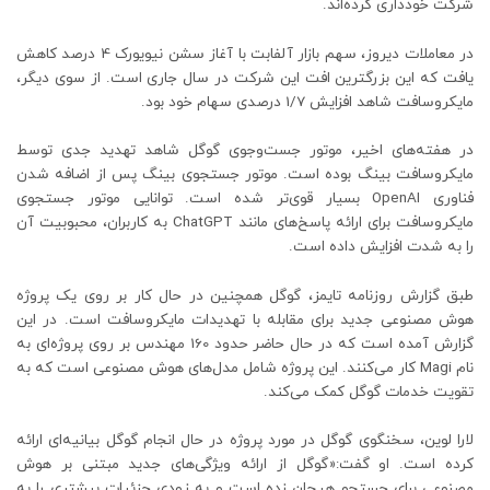
شرکت خودداری کرده‌اند.
در معاملات دیروز، سهم بازار آلفابت با آغاز سشن نیویورک 4 درصد کاهش
یافت که این بزرگترین افت این شرکت در سال جاری است. از سوی دیگر،
مایکروسافت شاهد افزایش 1/7 درصدی سهام خود بود.
در هفته‌های اخیر، موتور جست‌وجوی گوگل شاهد تهدید جدی توسط
مایکروسافت بینگ بوده است. موتور جستجوی بینگ پس از اضافه شدن
فناوری OpenAI بسیار قوی‌تر شده است. توانایی موتور جستجوی
مایکروسافت برای ارائه پاسخ‌های مانند ChatGPT به کاربران، محبوبیت آن
را به شدت افزایش داده است.
طبق گزارش روزنامه تایمز، گوگل همچنین در حال کار بر روی یک پروژه
هوش مصنوعی جدید برای مقابله با تهدیدات مایکروسافت است. در این
گزارش آمده است که در حال حاضر حدود 160 مهندس بر روی پروژه‌ای به
نام Magi کار می‌کنند. این پروژه شامل مدل‌های هوش مصنوعی است که به
تقویت خدمات گوگل کمک می‌کند.
لارا لوین، سخنگوی گوگل در مورد پروژه در حال انجام گوگل بیانیه‌ای ارائه
کرده است. او گفت:«گوگل از ارائه ویژگی‌های جدید مبتنی بر هوش
مصنوعی برای جستجو هیجان زده است و به زودی جزئیات بیشتری را به