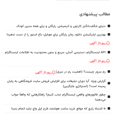
مطالب پیشنهادی
دنیای شگفت‌انگیز کارتون و انیمیشن، رایگان و برای همه سنین کودک
بهترین اپلیکیشن دانلود رمان رایگان برای موبایل؛ باغ استور را از دست ندهید!
رپورتاژ آگهی
API اینستاگرام؛ دسترسی آسان، سریع و بدون محدودیت به اطلاعات اینستاگرام
رپورتاژ آگهی
رم سرور چیست؟ (اهمیت رم در سرور)
رپورتاژ آگهی
گزارش ویژه: آیا دوران تبلیغات برای افزایش فروش سایت فروشگاهی به پایان
رسیده است؟ (استراتژی جایگزین)
چطور فالوورهای واقعی اینستاگرام جذب کنیم؟ راهکارهایی که واقعاً جواب
می‌دهند!
5 اشتباه رایج که موقع خرید ساعت هوشمند طرح اپل واچ نباید انجام بدید!