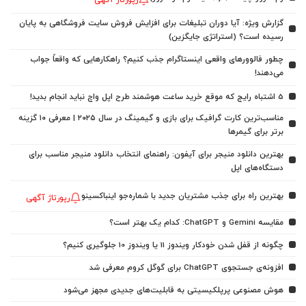
گزارش ویژه: آیا دوران تبلیغات برای افزایش فروش سایت فروشگاهی به پایان
رسیده است؟ (استراتژی جایگزین)
چطور فالوورهای واقعی اینستاگرام جذب کنیم؟ راهکارهایی که واقعاً جواب
می‌دهند!
5 اشتباه رایج که موقع خرید ساعت هوشمند طرح اپل واچ نباید انجام بدید!
مناسب‌ترین کارت گرافیک برای بازی و گیمینگ در سال ۲۰۲۵ | معرفی ۱۰ گزینه
برتر برای گیمرها
بهترین دانلود منیجر برای آیفون: راهنمای انتخاب دانلود منیجر مناسب برای
دستگاه‌های اپل
بهترین راه برای جذب مشتریان جدید با شماره‌جو اینباکسینو
رپورتاژ آگهی
مقایسه Gemini و ChatGPT: کدام یک بهتر است؟
چگونه از قفل شدن خودکار ویندوز 11 یا ویندوز 10 جلوگیری کنیم؟
افزونه‌ی جستجوی ChatGPT برای گوگل کروم معرفی شد
هوش مصنوعی پرپلکیسیتی به قابلیت‌های جدیدی مجهز می‌شود