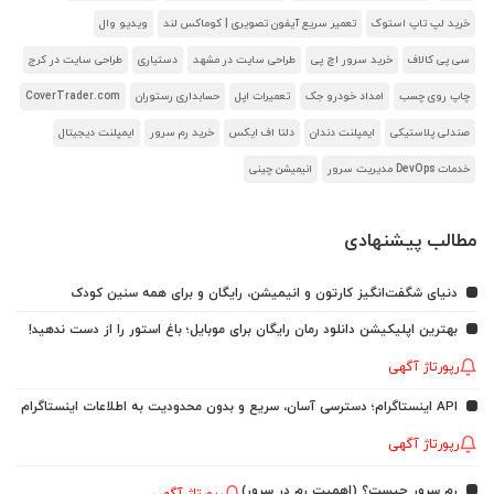
خرید لپ تاپ استوک
تعمیر سریع آیفون تصویری | کوماکس لند
ویدیو وال
سی پی کالاف
خرید سرور اچ پی
طراحی سایت در مشهد
دستیاری
طراحی سایت در کرج
چاپ روی چسب
امداد خودرو جک
تعمیرات اپل
حسابداری رستوران
CoverTrader.com
صندلی پلاستیکی
ایمپلنت دندان
دلتا اف ایکس
خرید رم سرور
ایمپلنت دیجیتال
خدمات DevOps مدیریت سرور
انیمیشن چینی
مطالب پیشنهادی
دنیای شگفت‌انگیز کارتون و انیمیشن، رایگان و برای همه سنین کودک
بهترین اپلیکیشن دانلود رمان رایگان برای موبایل؛ باغ استور را از دست ندهید!
رپورتاژ آگهی
API اینستاگرام؛ دسترسی آسان، سریع و بدون محدودیت به اطلاعات اینستاگرام
رپورتاژ آگهی
رم سرور چیست؟ (اهمیت رم در سرور)
رپورتاژ آگهی