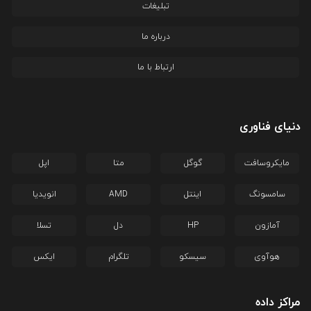
تبلیغات
درباره ما
ارتباط با ما
دنیای فناوری
مایکروسافت
گوگل
متا
اپل
سامسونگ
اینتل
AMD
انویدیا
آمازون
HP
دل
تسلا
هوآوی
سیسکو
تلگرام
ایکس
مراکز داده