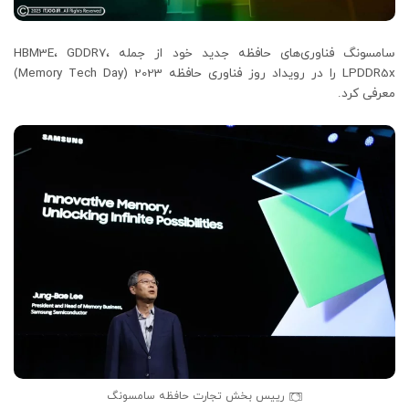
سامسونگ فناوری‌های حافظه جدید خود از جمله HBM3E، GDDR7،
LPDDR5x را در رویداد روز فناوری حافظه 2023 (Memory Tech Day)
معرفی کرد.
رییس بخش تجارت حافظه سامسونگ