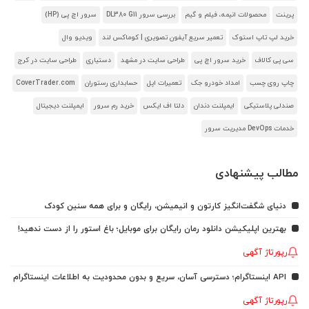
پرینت
محصولات انیمه، فیلم و گیم
بررسی سرور DL380 G11
سرور اچ پی (HP)
خرید لپ تاپ استوک
تعمیر سریع آیفون تصویری | کوماکس لند
ویدیو وال
سی پی کالاف
خرید سرور اچ پی
طراحی سایت در مشهد
دستیاری
طراحی سایت در کرج
چاپ روی چسب
امداد خودرو جک
تعمیرات اپل
حسابداری رستوران
CoverTrader.com
صندلی پلاستیکی
ایمپلنت دندان
دلتا اف ایکس
خرید رم سرور
ایمپلنت دیجیتال
خدمات DevOps مدیریت سرور
مطالب پیشنهادی
دنیای شگفت‌انگیز کارتون و انیمیشن، رایگان و برای همه سنین کودک
بهترین اپلیکیشن دانلود رمان رایگان برای موبایل؛ باغ استور را از دست ندهید!
رپورتاژ آگهی
API اینستاگرام؛ دسترسی آسان، سریع و بدون محدودیت به اطلاعات اینستاگرام
رپورتاژ آگهی