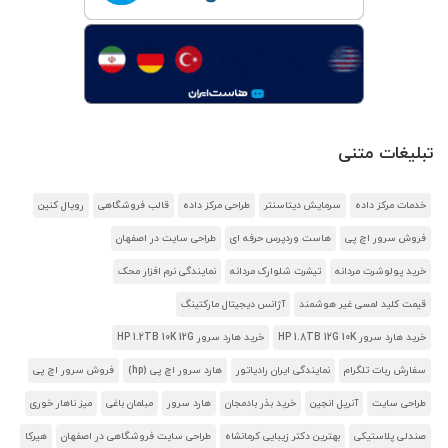
تبلیغات متنی
خدمات مرکز داده
سرمایش دیتاسنتر
طراحی مرکز داده
قالب فروشگاهی
رویال کنین
فروش سرور اچ پی
هاست وردپرس حرفه ای
طراحی سایت در اصفهان
خرید پولوشرت مردانه
تیشرت شلوارک مردانه
نمایندگی نرم افزار محک
قیمت کلید لمسی غیر هوشمند
آژانس دیجیتال مارکتینگ
خرید هارد سرور HP 1.8TB 12G 10K
خرید هارد سرور HP 1.2TB 10K 12G
سفارش ربات تلگرام
نمایندگی ایران رادیاتور
هارد سرور اچ پی (hp)
فروش سرور اچ پی
طراحی سایت
آنریل انجین
خرید بذر بادمجان
هارد سرور
مبلمان باغی
میز ناهار خوری
صندلی پلاستیکی
بهترین دکتر زیبایی کرمانشاه
طراحی سایت فروشگاهی در اصفهان
هیرکا