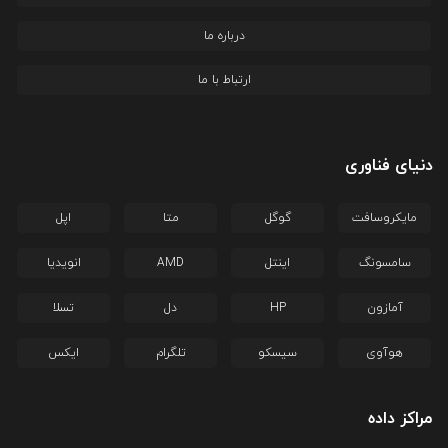
درباره ما
ارتباط با ما
دنیای فناوری
مایکروسافت
گوگل
متا
اپل
سامسونگ
اینتل
AMD
انویدیا
آمازون
HP
دل
تسلا
هوآوی
سیسکو
تلگرام
ایکس
مراکز داده