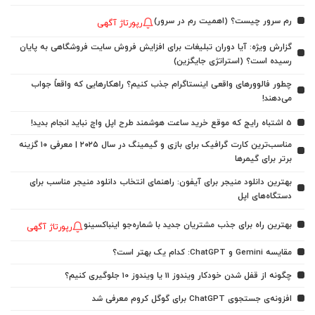
رم سرور چیست؟ (اهمیت رم در سرور)
رپورتاژ آگهی
گزارش ویژه: آیا دوران تبلیغات برای افزایش فروش سایت فروشگاهی به پایان
رسیده است؟ (استراتژی جایگزین)
چطور فالوورهای واقعی اینستاگرام جذب کنیم؟ راهکارهایی که واقعاً جواب
می‌دهند!
5 اشتباه رایج که موقع خرید ساعت هوشمند طرح اپل واچ نباید انجام بدید!
مناسب‌ترین کارت گرافیک برای بازی و گیمینگ در سال ۲۰۲۵ | معرفی ۱۰ گزینه
برتر برای گیمرها
بهترین دانلود منیجر برای آیفون: راهنمای انتخاب دانلود منیجر مناسب برای
دستگاه‌های اپل
بهترین راه برای جذب مشتریان جدید با شماره‌جو اینباکسینو
رپورتاژ آگهی
مقایسه Gemini و ChatGPT: کدام یک بهتر است؟
چگونه از قفل شدن خودکار ویندوز 11 یا ویندوز 10 جلوگیری کنیم؟
افزونه‌ی جستجوی ChatGPT برای گوگل کروم معرفی شد