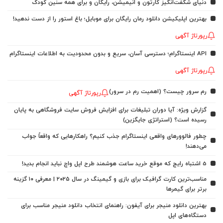
دنیای شگفت‌انگیز کارتون و انیمیشن، رایگان و برای همه سنین کودک
بهترین اپلیکیشن دانلود رمان رایگان برای موبایل؛ باغ استور را از دست ندهید!
رپورتاژ آگهی
API اینستاگرام؛ دسترسی آسان، سریع و بدون محدودیت به اطلاعات اینستاگرام
رپورتاژ آگهی
رم سرور چیست؟ (اهمیت رم در سرور)
رپورتاژ آگهی
گزارش ویژه: آیا دوران تبلیغات برای افزایش فروش سایت فروشگاهی به پایان
رسیده است؟ (استراتژی جایگزین)
چطور فالوورهای واقعی اینستاگرام جذب کنیم؟ راهکارهایی که واقعاً جواب
می‌دهند!
5 اشتباه رایج که موقع خرید ساعت هوشمند طرح اپل واچ نباید انجام بدید!
مناسب‌ترین کارت گرافیک برای بازی و گیمینگ در سال ۲۰۲۵ | معرفی ۱۰ گزینه
برتر برای گیمرها
بهترین دانلود منیجر برای آیفون: راهنمای انتخاب دانلود منیجر مناسب برای
دستگاه‌های اپل