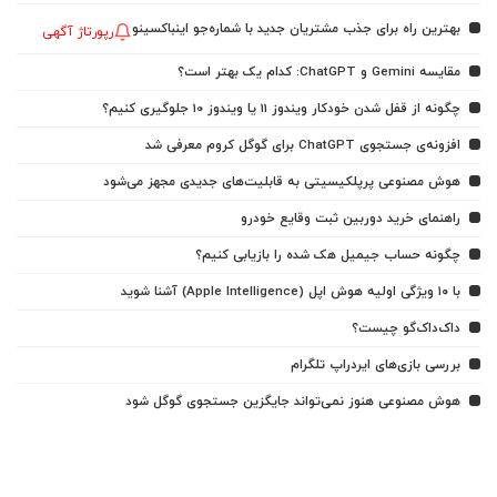
بهترین راه برای جذب مشتریان جدید با شماره‌جو اینباکسینو
رپورتاژ آگهی
مقایسه Gemini و ChatGPT: کدام یک بهتر است؟
چگونه از قفل شدن خودکار ویندوز 11 یا ویندوز 10 جلوگیری کنیم؟
افزونه‌ی جستجوی ChatGPT برای گوگل کروم معرفی شد
هوش مصنوعی پرپلکیسیتی به قابلیت‌های جدیدی مجهز می‌شود
راهنمای خرید دوربین ثبت وقایع خودرو
چگونه حساب جیمیل هک شده را بازیابی کنیم؟
با ۱۰ ویژگی اولیه هوش اپل (Apple Intelligence) آشنا شوید
داک‌داک‌گو چیست؟
بررسی بازی‌های ایردراپ تلگرام
هوش مصنوعی هنوز نمی‌تواند جایگزین جستجوی گوگل شود