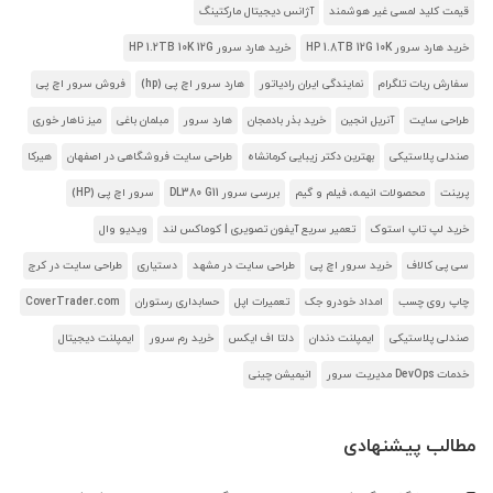
قیمت کلید لمسی غیر هوشمند
آژانس دیجیتال مارکتینگ
خرید هارد سرور HP 1.8TB 12G 10K
خرید هارد سرور HP 1.2TB 10K 12G
سفارش ربات تلگرام
نمایندگی ایران رادیاتور
هارد سرور اچ پی (hp)
فروش سرور اچ پی
طراحی سایت
آنریل انجین
خرید بذر بادمجان
هارد سرور
مبلمان باغی
میز ناهار خوری
صندلی پلاستیکی
بهترین دکتر زیبایی کرمانشاه
طراحی سایت فروشگاهی در اصفهان
هیرکا
پرینت
محصولات انیمه، فیلم و گیم
بررسی سرور DL380 G11
سرور اچ پی (HP)
خرید لپ تاپ استوک
تعمیر سریع آیفون تصویری | کوماکس لند
ویدیو وال
سی پی کالاف
خرید سرور اچ پی
طراحی سایت در مشهد
دستیاری
طراحی سایت در کرج
چاپ روی چسب
امداد خودرو جک
تعمیرات اپل
حسابداری رستوران
CoverTrader.com
صندلی پلاستیکی
ایمپلنت دندان
دلتا اف ایکس
خرید رم سرور
ایمپلنت دیجیتال
خدمات DevOps مدیریت سرور
انیمیشن چینی
مطالب پیشنهادی