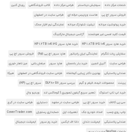
خدمات مرکز داده
سرمایش دیتاسنتر
طراحی مرکز داده
قالب فروشگاهی
رویال کنین
فروش سرور اچ پی
هاست وردپرس حرفه ای
طراحی سایت در اصفهان
خرید پولوشرت مردانه
تیشرت شلوارک مردانه
نمایندگی نرم افزار محک
قیمت کلید لمسی غیر هوشمند
آژانس دیجیتال مارکتینگ
خرید هارد سرور HP 1.8TB 12G 10K
خرید هارد سرور HP 1.2TB 10K 12G
سفارش ربات تلگرام
نمایندگی ایران رادیاتور
هارد سرور اچ پی (hp)
فروش سرور اچ پی
طراحی سایت
آنریل انجین
خرید بذر بادمجان
هارد سرور
مبلمان باغی
میز ناهار خوری
صندلی پلاستیکی
بهترین دکتر زیبایی کرمانشاه
طراحی سایت فروشگاهی در اصفهان
هیرکا
پرینت
محصولات انیمه، فیلم و گیم
بررسی سرور DL380 G11
سرور اچ پی (HP)
خرید لپ تاپ استوک
تعمیر سریع آیفون تصویری | کوماکس لند
ویدیو وال
سی پی کالاف
خرید سرور اچ پی
طراحی سایت در مشهد
دستیاری
طراحی سایت در کرج
چاپ روی چسب
امداد خودرو جک
تعمیرات اپل
حسابداری رستوران
CoverTrader.com
صندلی پلاستیکی
ایمپلنت دندان
دلتا اف ایکس
خرید رم سرور
ایمپلنت دیجیتال
خدمات DevOps مدیریت سرور