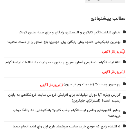
مطالب پیشنهادی
دنیای شگفت‌انگیز کارتون و انیمیشن، رایگان و برای همه سنین کودک
بهترین اپلیکیشن دانلود رمان رایگان برای موبایل؛ باغ استور را از دست ندهید!
رپورتاژ آگهی
API اینستاگرام؛ دسترسی آسان، سریع و بدون محدودیت به اطلاعات اینستاگرام
رپورتاژ آگهی
رم سرور چیست؟ (اهمیت رم در سرور)
رپورتاژ آگهی
گزارش ویژه: آیا دوران تبلیغات برای افزایش فروش سایت فروشگاهی به پایان
رسیده است؟ (استراتژی جایگزین)
چطور فالوورهای واقعی اینستاگرام جذب کنیم؟ راهکارهایی که واقعاً جواب
می‌دهند!
5 اشتباه رایج که موقع خرید ساعت هوشمند طرح اپل واچ نباید انجام بدید!