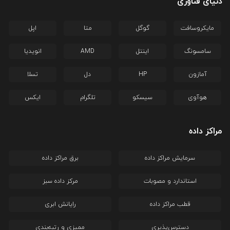
دنیای فناوری
مایکروسافت
گوگل
متا
اپل
سامسونگ
اینتل
AMD
انویدیا
آمازون
HP
دل
تسلا
هوآوی
سیسکو
تلگرام
ایکس
مراکز داده
سرمایش مراکز داده
برق مراکز داده
استاندارد و مصوبات
مرکز داده سبز
قطب مراکز داده
رایانش ابری
دسترس‌پذیری
ممیزی و رتبه‌بندی