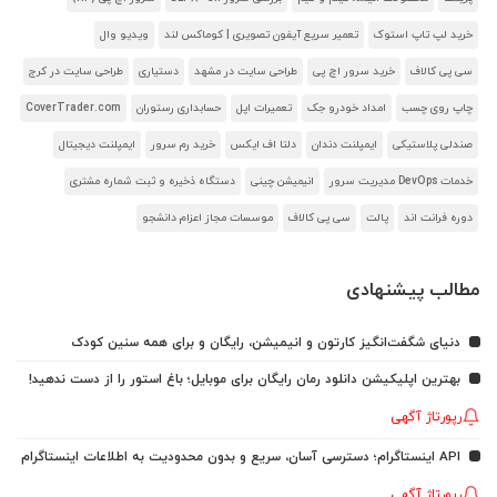
خرید لپ تاپ استوک
تعمیر سریع آیفون تصویری | کوماکس لند
ویدیو وال
سی پی کالاف
خرید سرور اچ پی
طراحی سایت در مشهد
دستیاری
طراحی سایت در کرج
چاپ روی چسب
امداد خودرو جک
تعمیرات اپل
حسابداری رستوران
CoverTrader.com
صندلی پلاستیکی
ایمپلنت دندان
دلتا اف ایکس
خرید رم سرور
ایمپلنت دیجیتال
خدمات DevOps مدیریت سرور
انیمیشن چینی
دستگاه ذخیره و ثبت شماره مشتری
دوره فرانت اند
پالت
سی پی کالاف
موسسات مجاز اعزام دانشجو
مطالب پیشنهادی
دنیای شگفت‌انگیز کارتون و انیمیشن، رایگان و برای همه سنین کودک
بهترین اپلیکیشن دانلود رمان رایگان برای موبایل؛ باغ استور را از دست ندهید!
رپورتاژ آگهی
API اینستاگرام؛ دسترسی آسان، سریع و بدون محدودیت به اطلاعات اینستاگرام
رپورتاژ آگهی