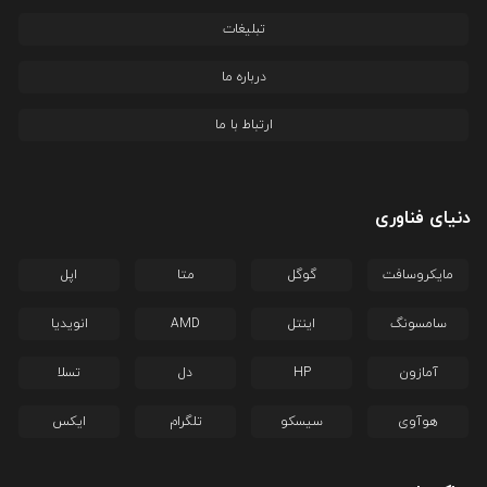
تبلیغات
درباره ما
ارتباط با ما
دنیای فناوری
مایکروسافت
گوگل
متا
اپل
سامسونگ
اینتل
AMD
انویدیا
آمازون
HP
دل
تسلا
هوآوی
سیسکو
تلگرام
ایکس