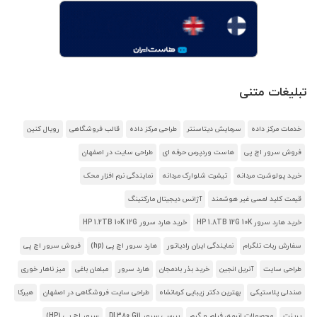
تبلیغات متنی
خدمات مرکز داده
سرمایش دیتاسنتر
طراحی مرکز داده
قالب فروشگاهی
رویال کنین
فروش سرور اچ پی
هاست وردپرس حرفه ای
طراحی سایت در اصفهان
خرید پولوشرت مردانه
تیشرت شلوارک مردانه
نمایندگی نرم افزار محک
قیمت کلید لمسی غیر هوشمند
آژانس دیجیتال مارکتینگ
خرید هارد سرور HP 1.8TB 12G 10K
خرید هارد سرور HP 1.2TB 10K 12G
سفارش ربات تلگرام
نمایندگی ایران رادیاتور
هارد سرور اچ پی (hp)
فروش سرور اچ پی
طراحی سایت
آنریل انجین
خرید بذر بادمجان
هارد سرور
مبلمان باغی
میز ناهار خوری
صندلی پلاستیکی
بهترین دکتر زیبایی کرمانشاه
طراحی سایت فروشگاهی در اصفهان
هیرکا
پرینت
محصولات انیمه، فیلم و گیم
بررسی سرور DL380 G11
سرور اچ پی (HP)