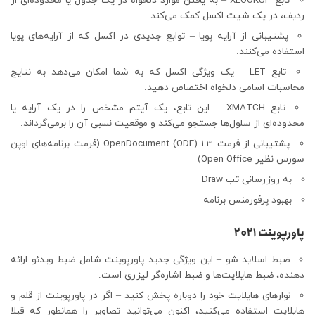
تابع XLOOKUP – به یافتن موارد دلخواه در یک جدول یا محدوده‌ای از
ردیف، در یک شیت اکسل کمک می‌کند.
پشتیبانی از آرایه پویا – توابع جدیدی در اکسل که از آرایه‌های پویا
استفاده می‌کنند.
تابع LET – یک ویژگی اکسل که به شما امکان می‌دهد به نتایج
محاسبات اسامی دلخواه اختصاص دهید.
تابع XMATCH – این تابع، یک آیتم مشخص را در یک آرایه یا
محدوده‌ای از سلول‌ها جستجو می‌کند و موقعیت نسبی آن را برمی‌گرداند.
پشتیبانی از فرمت OpenDocument (ODF) 1.3 (فرمت برنامه‌های اوپن
سورس نظیر Open Office)
به روزرسانی تب Draw
بهبود پرفورمنس برنامه
پاورپوینت ۲۰۲۱
ضبط اسلاید شو – این ویژگی جدید پاورپوینت شامل ضبط ویدئو ارائه
دهنده، ضبط هایلایت‌ها و ضبط اشاره‌گر لیزری است.
نوارهای هایلایت خود را دوباره پخش کنید – اگر در پاورپوینت از قلم و
هایلایت استفاده می‌کنید، اکنون می‌توانید تصاویر را همانطور که قبلا