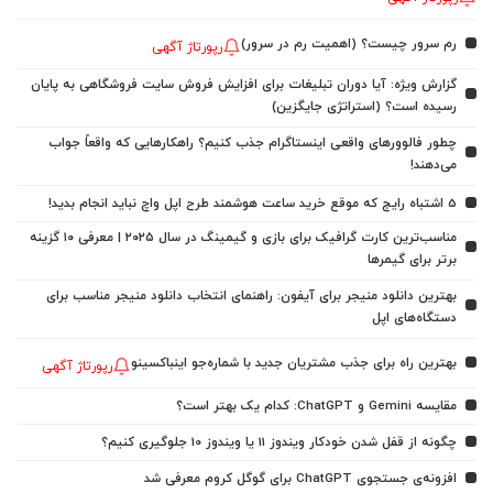
رم سرور چیست؟ (اهمیت رم در سرور)
رپورتاژ آگهی
گزارش ویژه: آیا دوران تبلیغات برای افزایش فروش سایت فروشگاهی به پایان
رسیده است؟ (استراتژی جایگزین)
چطور فالوورهای واقعی اینستاگرام جذب کنیم؟ راهکارهایی که واقعاً جواب
می‌دهند!
5 اشتباه رایج که موقع خرید ساعت هوشمند طرح اپل واچ نباید انجام بدید!
مناسب‌ترین کارت گرافیک برای بازی و گیمینگ در سال ۲۰۲۵ | معرفی ۱۰ گزینه
برتر برای گیمرها
بهترین دانلود منیجر برای آیفون: راهنمای انتخاب دانلود منیجر مناسب برای
دستگاه‌های اپل
بهترین راه برای جذب مشتریان جدید با شماره‌جو اینباکسینو
رپورتاژ آگهی
مقایسه Gemini و ChatGPT: کدام یک بهتر است؟
چگونه از قفل شدن خودکار ویندوز 11 یا ویندوز 10 جلوگیری کنیم؟
افزونه‌ی جستجوی ChatGPT برای گوگل کروم معرفی شد