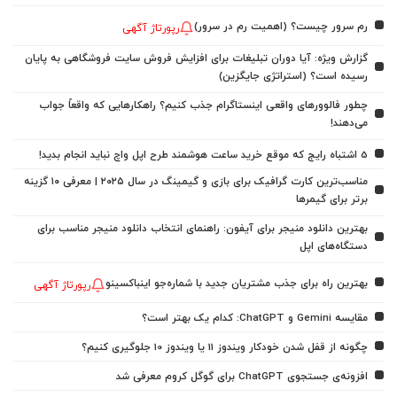
رم سرور چیست؟ (اهمیت رم در سرور)
رپورتاژ آگهی
گزارش ویژه: آیا دوران تبلیغات برای افزایش فروش سایت فروشگاهی به پایان
رسیده است؟ (استراتژی جایگزین)
چطور فالوورهای واقعی اینستاگرام جذب کنیم؟ راهکارهایی که واقعاً جواب
می‌دهند!
5 اشتباه رایج که موقع خرید ساعت هوشمند طرح اپل واچ نباید انجام بدید!
مناسب‌ترین کارت گرافیک برای بازی و گیمینگ در سال ۲۰۲۵ | معرفی ۱۰ گزینه
برتر برای گیمرها
بهترین دانلود منیجر برای آیفون: راهنمای انتخاب دانلود منیجر مناسب برای
دستگاه‌های اپل
بهترین راه برای جذب مشتریان جدید با شماره‌جو اینباکسینو
رپورتاژ آگهی
مقایسه Gemini و ChatGPT: کدام یک بهتر است؟
چگونه از قفل شدن خودکار ویندوز 11 یا ویندوز 10 جلوگیری کنیم؟
افزونه‌ی جستجوی ChatGPT برای گوگل کروم معرفی شد