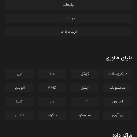
تبلیغات
درباره ما
ارتباط با ما
دنیای فناوری
مایکروسافت
گوگل
متا
اپل
سامسونگ
اینتل
AMD
انویدیا
آمازون
HP
دل
تسلا
هوآوی
سیسکو
تلگرام
ایکس
مراکز داده