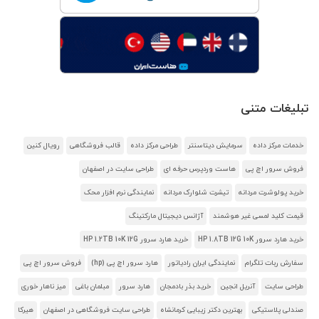
تبلیغات متنی
خدمات مرکز داده
سرمایش دیتاسنتر
طراحی مرکز داده
قالب فروشگاهی
رویال کنین
فروش سرور اچ پی
هاست وردپرس حرفه ای
طراحی سایت در اصفهان
خرید پولوشرت مردانه
تیشرت شلوارک مردانه
نمایندگی نرم افزار محک
قیمت کلید لمسی غیر هوشمند
آژانس دیجیتال مارکتینگ
خرید هارد سرور HP 1.8TB 12G 10K
خرید هارد سرور HP 1.2TB 10K 12G
سفارش ربات تلگرام
نمایندگی ایران رادیاتور
هارد سرور اچ پی (hp)
فروش سرور اچ پی
طراحی سایت
آنریل انجین
خرید بذر بادمجان
هارد سرور
مبلمان باغی
میز ناهار خوری
صندلی پلاستیکی
بهترین دکتر زیبایی کرمانشاه
طراحی سایت فروشگاهی در اصفهان
هیرکا