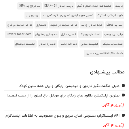
پرینت
محصولات انیمه، فیلم و گیم
بررسی سرور DL380 G11
سرور اچ پی (HP)
خرید لپ تاپ استوک
تعمیر سریع آیفون تصویری | کوماکس لند
ویدیو وال
سی پی کالاف
خرید سرور اچ پی
طراحی سایت در مشهد
دستیاری
طراحی سایت در کرج
چاپ روی چسب
امداد خودرو جک
تعمیرات اپل
حسابداری رستوران
CoverTrader.com
صندلی پلاستیکی
ایمپلنت دندان
دلتا اف ایکس
خرید رم سرور
ایمپلنت دیجیتال
خدمات DevOps مدیریت سرور
مطالب پیشنهادی
دنیای شگفت‌انگیز کارتون و انیمیشن، رایگان و برای همه سنین کودک
بهترین اپلیکیشن دانلود رمان رایگان برای موبایل؛ باغ استور را از دست ندهید!
رپورتاژ آگهی
API اینستاگرام؛ دسترسی آسان، سریع و بدون محدودیت به اطلاعات اینستاگرام
رپورتاژ آگهی