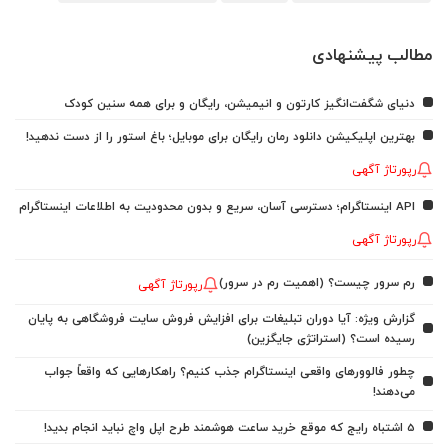
مطالب پیشنهادی
دنیای شگفت‌انگیز کارتون و انیمیشن، رایگان و برای همه سنین کودک
بهترین اپلیکیشن دانلود رمان رایگان برای موبایل؛ باغ استور را از دست ندهید!
رپورتاژ آگهی
API اینستاگرام؛ دسترسی آسان، سریع و بدون محدودیت به اطلاعات اینستاگرام
رپورتاژ آگهی
رم سرور چیست؟ (اهمیت رم در سرور)
رپورتاژ آگهی
گزارش ویژه: آیا دوران تبلیغات برای افزایش فروش سایت فروشگاهی به پایان
رسیده است؟ (استراتژی جایگزین)
چطور فالوورهای واقعی اینستاگرام جذب کنیم؟ راهکارهایی که واقعاً جواب
می‌دهند!
5 اشتباه رایج که موقع خرید ساعت هوشمند طرح اپل واچ نباید انجام بدید!