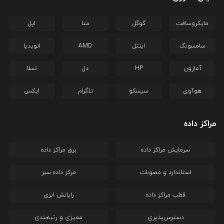
مایکروسافت
گوگل
متا
اپل
سامسونگ
اینتل
AMD
انویدیا
آمازون
HP
دل
تسلا
هوآوی
سیسکو
تلگرام
ایکس
مراکز داده
سرمایش مراکز داده
برق مراکز داده
استاندارد و مصوبات
مرکز داده سبز
قطب مراکز داده
رایانش ابری
دسترس‌پذیری
ممیزی و رتبه‌بندی