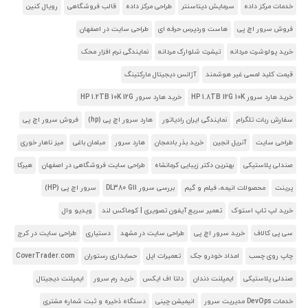
خدمات مرکز داده
سرمایش دیتاسنتر
طراحی مرکز داده
قالب فروشگاهی
رویال کنین
فروش سرور اچ پی
هاست وردپرس حرفه ای
طراحی سایت در اصفهان
خرید پولوشرت مردانه
تیشرت شلوارک مردانه
نمایندگی نرم افزار محک
قیمت کلید لمسی غیر هوشمند
آژانس دیجیتال مارکتینگ
خرید هارد سرور HP 1.8TB 12G 10K
خرید هارد سرور HP 1.2TB 10K 12G
سفارش ربات تلگرام
نمایندگی ایران رادیاتور
هارد سرور اچ پی (hp)
فروش سرور اچ پی
طراحی سایت
آنریل انجین
خرید بذر بادمجان
هارد سرور
مبلمان باغی
میز ناهار خوری
صندلی پلاستیکی
بهترین دکتر زیبایی کرمانشاه
طراحی سایت فروشگاهی در اصفهان
هیرکا
پرینت
محصولات انیمه، فیلم و گیم
بررسی سرور DL380 G11
سرور اچ پی (HP)
خرید لپ تاپ استوک
تعمیر سریع آیفون تصویری | کوماکس لند
ویدیو وال
سی پی کالاف
خرید سرور اچ پی
طراحی سایت در مشهد
دستیاری
طراحی سایت در کرج
چاپ روی چسب
امداد خودرو جک
تعمیرات اپل
حسابداری رستوران
CoverTrader.com
صندلی پلاستیکی
ایمپلنت دندان
دلتا اف ایکس
خرید رم سرور
ایمپلنت دیجیتال
خدمات DevOps مدیریت سرور
انیمیشن چینی
دستگاه ذخیره و ثبت شماره مشتری