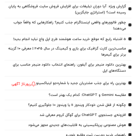
گزارش ویژه: آیا دوران تبلیغات برای افزایش فروش سایت فروشگاهی به پایان
رسیده است؟ (استراتژی جایگزین)
چطور فالوورهای واقعی اینستاگرام جذب کنیم؟ راهکارهایی که واقعاً جواب
می‌دهند!
5 اشتباه رایج که موقع خرید ساعت هوشمند طرح اپل واچ نباید انجام بدید!
مناسب‌ترین کارت گرافیک برای بازی و گیمینگ در سال ۲۰۲۵ | معرفی ۱۰ گزینه
برتر برای گیمرها
بهترین دانلود منیجر برای آیفون: راهنمای انتخاب دانلود منیجر مناسب برای
دستگاه‌های اپل
بهترین راه برای جذب مشتریان جدید با شماره‌جو اینباکسینو
رپورتاژ آگهی
مقایسه Gemini و ChatGPT: کدام یک بهتر است؟
چگونه از قفل شدن خودکار ویندوز 11 یا ویندوز 10 جلوگیری کنیم؟
افزونه‌ی جستجوی ChatGPT برای گوگل کروم معرفی شد
هوش مصنوعی پرپلکیسیتی به قابلیت‌های جدیدی مجهز می‌شود
راهنمای خرید دوربین ثبت وقایع خودرو