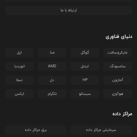
ارتباط با ما
دنیای فناوری
مایکروسافت
گوگل
متا
اپل
سامسونگ
اینتل
AMD
انویدیا
آمازون
HP
دل
تسلا
هوآوی
سیسکو
تلگرام
ایکس
مراکز داده
سرمایش مراکز داده
برق مراکز داده