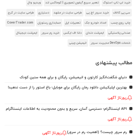
خرید لپ تاپ استوک
تعمیر سریع آیفون تصویری | کوماکس لند
ویدیو وال
سی پی کالاف
خرید سرور اچ پی
طراحی سایت در مشهد
دستیاری
طراحی سایت در کرج
چاپ روی چسب
امداد خودرو جک
تعمیرات اپل
حسابداری رستوران
CoverTrader.com
صندلی پلاستیکی
ایمپلنت دندان
دلتا اف ایکس
خرید رم سرور
ایمپلنت دیجیتال
خدمات DevOps مدیریت سرور
انیمیشن چینی
مطالب پیشنهادی
دنیای شگفت‌انگیز کارتون و انیمیشن، رایگان و برای همه سنین کودک
بهترین اپلیکیشن دانلود رمان رایگان برای موبایل؛ باغ استور را از دست ندهید!
رپورتاژ آگهی
API اینستاگرام؛ دسترسی آسان، سریع و بدون محدودیت به اطلاعات اینستاگرام
رپورتاژ آگهی
رم سرور چیست؟ (اهمیت رم در سرور)
رپورتاژ آگهی