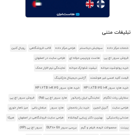
تبلیغات متنی
خدمات مرکز داده
سرمایش دیتاسنتر
طراحی مرکز داده
قالب فروشگاهی
رویال کنین
فروش سرور اچ پی
هاست وردپرس حرفه ای
طراحی سایت در اصفهان
خرید پولوشرت مردانه
تیشرت شلوارک مردانه
نمایندگی نرم افزار محک
قیمت کلید لمسی غیر هوشمند
آژانس دیجیتال مارکتینگ
خرید هارد سرور HP 1.8TB 12G 10K
خرید هارد سرور HP 1.2TB 10K 12G
سفارش ربات تلگرام
نمایندگی ایران رادیاتور
هارد سرور اچ پی (hp)
فروش سرور اچ پی
طراحی سایت
آنریل انجین
خرید بذر بادمجان
هارد سرور
مبلمان باغی
میز ناهار خوری
صندلی پلاستیکی
بهترین دکتر زیبایی کرمانشاه
طراحی سایت فروشگاهی در اصفهان
هیرکا
پرینت
محصولات انیمه، فیلم و گیم
بررسی سرور DL380 G11
سرور اچ پی (HP)